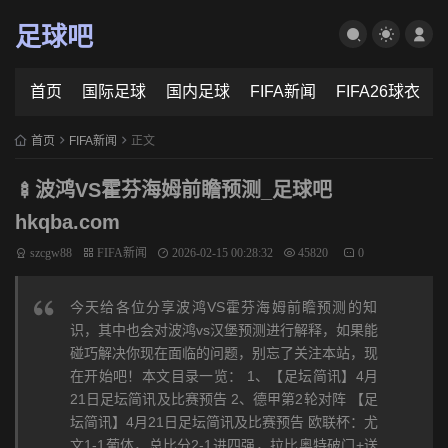
足球吧
首页
国际足球
国内足球
FIFA新闻
FIFA26球衣
首页
FIFA新闻
正文
🍢波鸿VS霍芬海姆前瞻预测_足球吧
hkqba.com
szcgw88
FIFA新闻
2026-02-15 00:28:32
45820
0
今天给各位分享波鸿VS霍芬海姆前瞻预测的知
识，其中也会对波鸿vs汉堡预测进行解释，如果能
碰巧解决你现在面临的问题，别忘了关注本站，现
在开始吧！本文目录一览： 1、【足坛简讯】4月
21日足坛简讯及比赛预告 2、德甲第2轮对阵 【足
坛简讯】4月21日足坛简讯及比赛预告 欧联杯：尤
文1-1葡体，总比分2-1进四强，拉比奥特破门+送