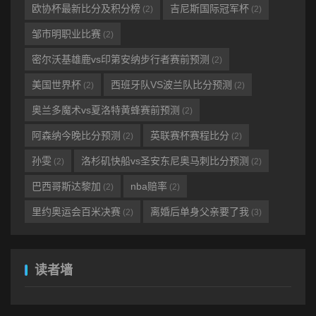
欧协杯最新比分及积分榜
吉尼斯国际冠军杯
(2)
(2)
邹市明职业比赛
(2)
密尔沃基雄鹿vs印第安纳步行者赛前预测
(2)
美国世界杯
西班牙队VS波兰队比分预测
(2)
(2)
奥兰多魔术vs夏洛特黄蜂赛前预测
(2)
阿森纳今晚比分预测
英联赛杯赛程比分
(2)
(2)
孙雯
洛杉矶快船vs圣安东尼奥马刺比分预测
(2)
(2)
巴西哥斯达黎加
nba赔率
(2)
(2)
里约奥运会百米决赛
离婚后单身父亲要了我
(2)
(3)
读者墙