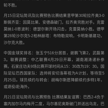
轮不胜。
月15日足坛简讯及比赛预告比赛结果意甲第30轮拉齐奥3-0
斯佩齐亚：因莫比莱、安德森破门，拉齐奥完胜对手。克雷
莫纳1-0恩波利：德瑟尔斯开场闪击，克雷莫纳小胜。德甲
第28轮沙尔克5-2柏林赫塔：布特勒双响，卡明斯基建功，
沙尔克大胜。
中国金球奖排名：张玉宁516分居首，谢鹏飞第2，武磊第
3。联赛调整：中乙联赛4月29日开幕，湖南湘涛递补参
赛。石家庄功夫9场比赛开球时间从15：30改为19：30。国
际足坛巴西国家队：选帅将安切洛蒂视为A计划，等待至5
月25日。球员续约与转会：胡梅尔斯愿降薪续约多特1年，
或退役/赴海外。
月21日足坛简讯与比赛预告 比赛结果友谊赛：巴西2-4负于
塞内加尔马内梅开二度，马尔基尼奥斯破门并送出乌龙，巴