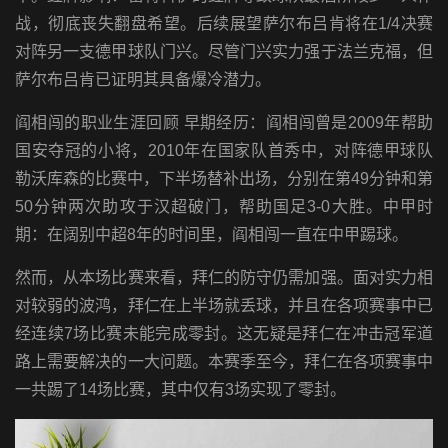
战，彻底丧失翻盘希望。后续展望萨尔布吕肯将在1/4决赛
对阵另一支德甲球队门兴。尽管门兴实力强于法兰克福，但
萨尔布吕肯已证明其具备爆冷潜力。
阎相闯的职业生涯回顾 早期经历：阎相闯曾是2009年帮助
国安夺冠的小将，2010年在国家队首秀中，对阵德甲球队
勒沃库森的比赛中，下半场替补出场，分别在第49分钟和第
50分钟两次助攻于汉超破门，帮助国足3-0大胜。中甲时
期：在阔别中超8年的时间里，阎相闯一直在中甲踢球。
然而，从本场比赛来看，拜仁的防守仍需加强。面对实力相
对较弱的波鸿，拜仁在上半场就丢球，并且在各项赛事中已
经连续7场比赛未能完成零封。这无疑是拜仁在冲击冠军道
路上需要解决的一大问题。本赛季至今，拜仁在各项赛事中
一共踢了14场比赛，其中仅有3场实现了零封。