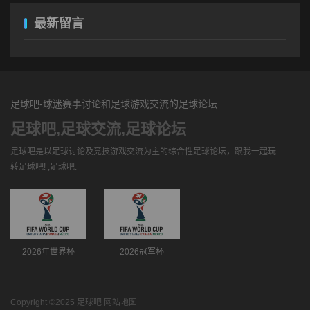
最新留言
足球吧-球迷赛事讨论和足球游戏交流的足球论坛
足球吧,足球交流,足球论坛
足球吧是以足球讨论及竞技游戏交流为主的综合性足球论坛，跟我一起玩
转足球吧! ,足球吧.
2026年世界杯
2026冠军杯
Copyright ©2025
足球吧
网站地图