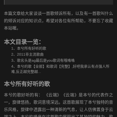
本篇文章给大家谈谈一首歌倾诉所有，以及有一首歌叫什么
的倾诉对应的知识点，希望对各位有所帮助，不要忘了收藏
本站喔。
本文目录一览：
1、
本兮所有好听的歌
2、
2011非主流歌曲
3、
歌名头是ag最后是you歌词有哦咯咯
4、
本兮的歌【全部】和歌词【完整】,好吧我承认有点强人所
难,反正越完整越...
本兮所有好听的歌
本兮的歌好听的有： 《云端》《云端》是本兮的代表作之
一，旋律悠扬，歌词意境深远。这首歌展现了本兮独特的音
乐风格，旋律中透露出一种清新的气息，让人仿佛置身于云
端之上。本兮的嗓音在这首歌中展现出了其独特的魅力。歌