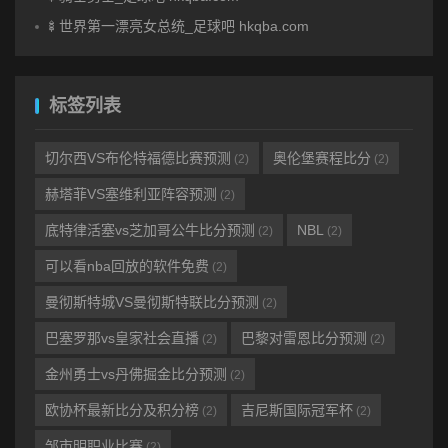
🍢世界第一漂亮女总统_足球吧 hkqba.com
标签列表
切尔西VS布伦特福德比赛预测
奥伦堡赛程比分
(2)
(2)
赫塔菲VS塞维利亚阵容预测
(2)
底特律活塞vs芝加哥公牛比分预测
NBL
(2)
(2)
可以看nba回放的软件免费
(2)
曼彻斯特城VS曼彻斯特联比分预测
(2)
巴塞罗那vs皇家社会直播
巴黎对雷恩比分预测
(2)
(2)
金州勇士vs丹佛掘金比分预测
(2)
欧协杯最新比分及积分榜
吉尼斯国际冠军杯
(2)
(2)
邹市明职业比赛
(2)