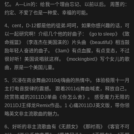
忆。 A—Lin的：给我一个理由忘记、以前以后。 周蕙的：
约定、不爱了也是一种爱、幸福的可能。
4、cent，D-12都是他的徒弟.呵呵，如果你感兴趣的话，可
以一起研究啊！介绍几个他的好曲子：《go to sleep》《致
命摇篮》（李连杰在美国演的）片头曲 《beautiful》相当鼓
励年轻人奋进的曲子。《3am》有点血腥，有点变态，不过
很好听！美国说唱就这样。《mockingbird》写个女儿的歌
曲，原是一个美国儿童。
5、沉浸在商业舞曲2010dj嗨曲的热情中。 体验极限十一月
主打电音旋律的震撼。 跟着2011dj舞曲喊麦，释放自己。
欣赏陈威的2011DJ单曲《你怎么舍》。 感受魔力无限的
2011DJ王绎龙Remix作品。1 心痛2011DJ英文版，带你领
略英文非主流歌曲的魅力。
6、好听的非主流歌曲有《无颜女》《那时雨》《客官不可