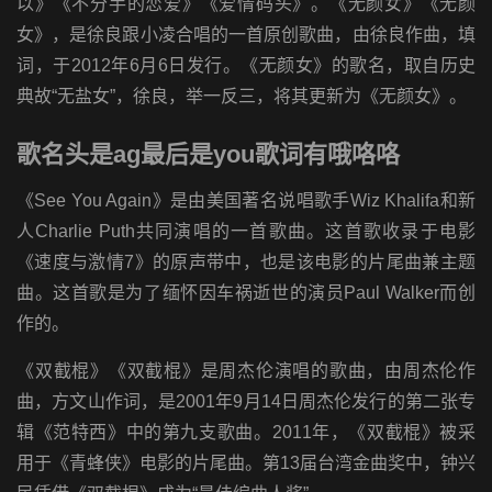
以》《不分手的恋爱》《爱情码头》。《无颜女》《无颜
女》，是徐良跟小凌合唱的一首原创歌曲，由徐良作曲，填
词，于2012年6月6日发行。《无颜女》的歌名，取自历史
典故“无盐女”，徐良，举一反三，将其更新为《无颜女》。
歌名头是ag最后是you歌词有哦咯咯
《See You Again》是由美国著名说唱歌手Wiz Khalifa和新
人Charlie Puth共同演唱的一首歌曲。这首歌收录于电影
《速度与激情7》的原声带中，也是该电影的片尾曲兼主题
曲。这首歌是为了缅怀因车祸逝世的演员Paul Walker而创
作的。
《双截棍》《双截棍》是周杰伦演唱的歌曲，由周杰伦作
曲，方文山作词，是2001年9月14日周杰伦发行的第二张专
辑《范特西》中的第九支歌曲。2011年，《双截棍》被采
用于《青蜂侠》电影的片尾曲。第13届台湾金曲奖中，钟兴