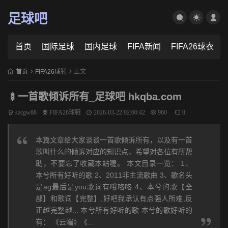
足球吧
首页
国际足球
国内足球
FIFA新闻
FIFA26球衣
首页
FIFA26球鞋
正文
🍢一首歌倾诉所有_足球吧 hkqba.com
szcgw88
FIFA26球鞋
2026-03-22 02:00:42
960
0
本篇文章给大家谈谈一首歌倾诉所有，以及有一首
歌叫什么的倾诉对应的知识点，希望对各位有所帮
助，不要忘了收藏本站喔。 本文目录一览： 1、
本兮所有好听的歌 2、2011非主流歌曲 3、歌名头
是ag最后是you歌词有哦咯咯 4、本兮的歌【全
部】和歌词【完整】,好吧我承认有点强人所难,反
正越完整越... 本兮所有好听的歌 本兮的歌好听的
有： 《云端》《...