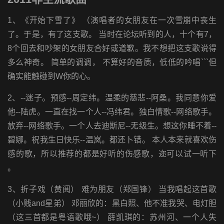
1、《开始下雪了》 （演唱者的女朋友在一次雪崩中丧生
了。于是，有了这支歌。 当时在论坛听到的人，十个有7，
8个回去和吵架的女朋友合好或道歉。我不想把这支歌说得
多么神奇。 简单的调调， 不算好的音质，低低的吟唱```但
确实能触碰到W你的心。
2、--迷子。预感--周定纬。温柔的慈悲--阿桑。我同意你爱
他--陆虎。一直在找一个人--冯纬君。独白情歌--网络歌手。
放弃--网络歌手。一个人去迪斯尼--无级生。想这你睡不着--
碧娜。祝我生日快乐--温岚。都还卜错。 本人本来就喜欢伤
感的歌，所以推荐的都是好听的伤感歌，迩可以试一听下
。
3、折子戏（黄阅） 难为朋友（郑国锋） 当我唱起这首歌
（小贱and星弟） 邓丽欣的：黑白照、他不准我哭、电灯胆
（这三首都是粤语歌哦~） 薛凯琪的：苏州河、一个人失