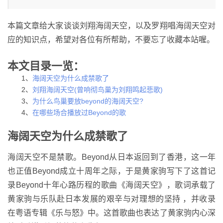
本篇文章给大家谈谈刘翔海阔天空，以及罗翔唱海阔天空对
应的知识点，希望对各位有所帮助，不要忘了收藏本站喔。
本文目录一览：
1、
海阔天空为什么成禁歌了
2、
刘翔海阔天空(曾响彻鸟巢为刘翔鸣起悲歌)
3、
为什么鸟巢要放beyond的海阔天空?
4、
在哪些场合播放过Beyond的歌
海阔天空为什么成禁歌了
海阔天空不是禁歌。Beyond从日本返回到了香港，这一年
也正值Beyond成立十周年之际，于是黄家驹写下了这首记
录Beyond十年心路历程的歌曲《海阔天空》，歌词承载了
黄家驹与乐队赴日本发展的艰辛与对理想的坚持 ，并收录
在粤语专辑《乐与怒》中。这首歌曲也表达了黄家驹内心深