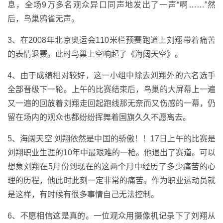
息，全场9万多名观众异口同声地发出了一声“啊……”然
后，鸟巢鸦雀无声。
3、在2008年北京奥运会110米栏预赛跑道上刘翔带着痛苦
的表情退赛。此时鸟巢上空响起了《海阔天空》。
4、由于成绩相对较好，这一小组中除去刘翔外的六名选手
全部晋级下一轮。上午的比赛结束后，鸟巢的大屏幕上一遍
又一遍的回放着刘翔走回起跑线那无奈而又伤感的一幕，仍
留在场内的观众也都纷纷挥舞着国旗久久不愿离去。
5、海阔天空 刘翔依然是中国的骄傲！！17日上午的比赛是
刘翔职业生涯的10年中最艰难的一枪。他退出了赛道。可以
想象刘翔在5月份到现在的这两个月中经历了多少痛苦的心
理的历程，他此时此刻一定非常的痛苦。作为职业运动员就
是这样，有时候有很多事情自己无法控制。
6、不愿相信这是真的。一位观众用摄像机记录下了刘翔从