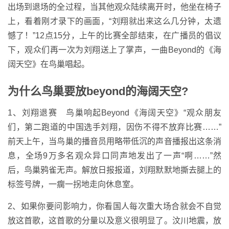
出场到退场的全过程，当其他观众陆续离开时，他坐在椅子
上，看着刚才录下的画面，“刘翔就出来这么几分钟，太遗
憾了！”12点15分，上午的比赛全部结束，在广播员的倡议
下，观众们再一次为刘翔送上了掌声，一曲Beyond的《海
阔天空》在鸟巢唱起。
为什么鸟巢要放beyond的海阔天空?
1、刘翔退赛 鸟巢响起Beyond《海阔天空》“观众朋友
们，第二跑道的中国选手刘翔，因伤不得不放弃比赛……”
前天上午，当鸟巢的播音员用略带低沉的声音播报出这条消
息，全场9万多名观众异口同声地发出了一声“啊……”然
后，鸟巢鸦雀无声。解放日报报道，刘翔默默地撕去腿上的
标签号牌，一瘸一拐地走向休息室。
2、如果你要问影响力，你看国人每次重大场合就会不自觉
放这首歌，这首歌的分量以及意义很明显了。汶川地震，放