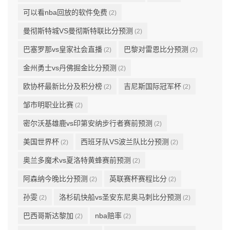
可以看nba回放的软件免费
(2)
曼彻斯特城VS曼彻斯特联比分预测
(2)
巴塞罗那vs皇家社会直播
巴黎对雷恩比分预测
(2)
(2)
金州勇士vs丹佛掘金比分预测
(2)
欧协杯最新比分及积分榜
吉尼斯国际冠军杯
(2)
(2)
邹市明职业比赛
(2)
密尔沃基雄鹿vs印第安纳步行者赛前预测
(2)
美国世界杯
西班牙队VS波兰队比分预测
(2)
(2)
奥兰多魔术vs夏洛特黄蜂赛前预测
(2)
阿森纳今晚比分预测
英联赛杯赛程比分
(2)
(2)
孙雯
洛杉矶快船vs圣安东尼奥马刺比分预测
(2)
(2)
巴西哥斯达黎加
nba赔率
(2)
(2)