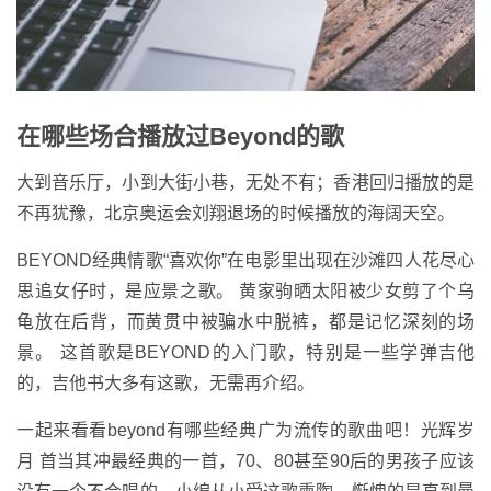
在哪些场合播放过Beyond的歌
大到音乐厅，小到大街小巷，无处不有；香港回归播放的是
不再犹豫，北京奥运会刘翔退场的时候播放的海阔天空。
BEYOND经典情歌“喜欢你”在电影里出现在沙滩四人花尽心
思追女仔时，是应景之歌。 黄家驹晒太阳被少女剪了个乌
龟放在后背，而黄贯中被骗水中脱裤，都是记忆深刻的场
景。 这首歌是BEYOND的入门歌，特别是一些学弹吉他
的，吉他书大多有这歌，无需再介绍。
一起来看看beyond有哪些经典广为流传的歌曲吧！光辉岁
月 首当其冲最经典的一首，70、80甚至90后的男孩子应该