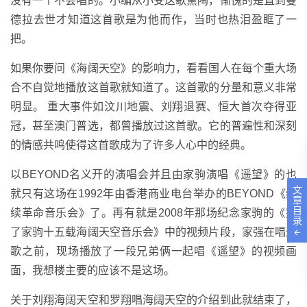
没有一个不会唱的。小编从小受这歌熏陶，惭愧的是直到曼
德拉去世才知道这首歌是为他而作，当时也热泪盈眶了一
把。
如果你要问《海阔天空》的影响力，看看国人在每个重大场
合不自觉地播放这首歌就知道了。这首歌的分量和意义非常
明显。 重大事件如汶川地震、刘翔退赛、恒大首次夺得亚
冠，甚至澳门普选，都曾播放过这首歌。它的普遍性和深刻
的情感共鸣使得这首歌成为了许多人心中的经典。
以BEYOND名义开的演唱会并且由家驹演唱《遥望》的也
文
就只有这场在1992年由香港商业电台举办的BEYOND《继
章
目
续革命音乐会》了。再有就是2008年那场纪念家驹的《别
录
了家驹十五载海阔天空音乐会》中的视频片段，家强在唱这
歌之前，现场播放了一段兄弟俩一起唱《遥望》的视频画
面，我想楼主要的应该不是这场。
关于刘翔海阔天空和罗翔唱海阔天空的介绍到此就结束了，