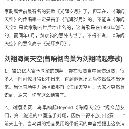
家驹离世前最有名的要数《光辉岁月》了，但现在，《海阔
天空》的传唱率一定是高于《光辉岁月》的。不能说《海阔
天空》是黄家驹去世后才出名的，这首歌是在1993年创作
的，而同年6月，黄家驹的意外离世了。不得不说，《海阔
天空》的意义高于《光辉岁月》。
刘翔海阔天空(曾响彻鸟巢为刘翔鸣起悲歌)
1、被13亿人寄予厚望的刘翔，却在预赛当中因伤退赛，很
多人一时间惊讶得说不出来，直到他退场之后依然说不出话
来。当体育场中开始播放那首《海阔天空》，大家才突然意
识到，原来一切就这么结束了。
2、刘翔退赛 鸟巢响起Beyond《海阔天空》“观众朋友
们，第二跑道的中国选手刘翔，因伤不得不放弃比赛……”
前天上午，当鸟巢的播音员用略带低沉的声音播报出这条消