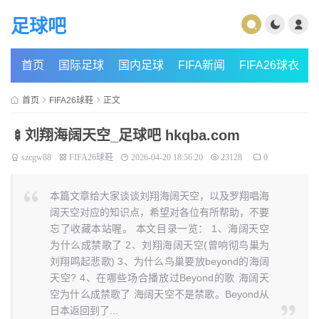
足球吧
首页
国际足球
国内足球
FIFA新闻
FIFA26球衣
首页
FIFA26球鞋
正文
🍢刘翔海阔天空_足球吧 hkqba.com
szcgw88
FIFA26球鞋
2026-04-20 18:56:20
23128
0
本篇文章给大家谈谈刘翔海阔天空，以及罗翔唱海
阔天空对应的知识点，希望对各位有所帮助，不要
忘了收藏本站喔。 本文目录一览： 1、海阔天空
为什么成禁歌了 2、刘翔海阔天空(曾响彻鸟巢为
刘翔鸣起悲歌) 3、为什么鸟巢要放beyond的海阔
天空? 4、在哪些场合播放过Beyond的歌 海阔天
空为什么成禁歌了 海阔天空不是禁歌。Beyond从
日本返回到了...