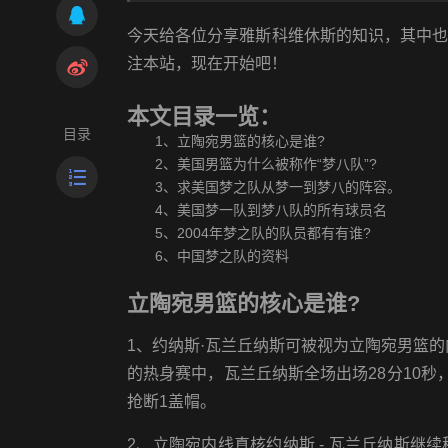
今天给各位分享雅斯科维休斯的知识，其中
注本站，现在开始吧！
本文目录一览：
目录
1、
立陶宛男篮的核心是谁?
2、
美国男篮为什么被称作“梦八队”?
3、
求美国梦之队从梦一到梦八的阵容。
4、
美国梦一队到梦八队的所有球员名
5、
2004年梦之队的队员都有有谁?
6、
中国梦之队的资料
立陶宛男篮的核心是谁?
1、约纳斯·瓦兰丘纳斯可被视为立陶宛男篮的
的热身赛中，瓦兰丘纳斯全场出场28分10秒，
抢断1盖帽。
2、立陶宛内线真核约纳斯 - 瓦兰丘纳斯