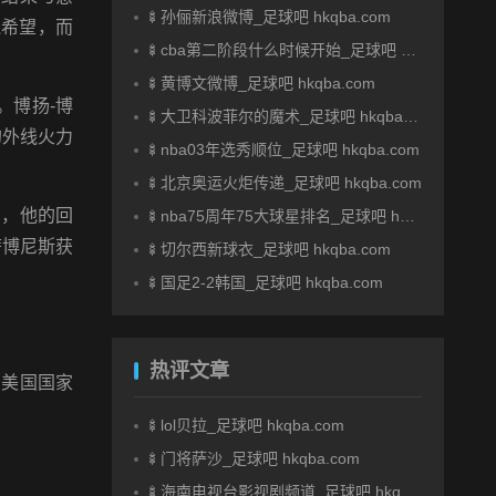
🍢孙俪新浪微博_足球吧 hkqba.com
线希望，而
🍢cba第二阶段什么时候开始_足球吧 hkqba.com
🍢黄博文微博_足球吧 hkqba.com
。博扬-博
🍢大卫科波菲尔的魔术_足球吧 hkqba.com
的外线火力
🍢nba03年选秀顺位_足球吧 hkqba.com
🍢北京奥运火炬传递_足球吧 hkqba.com
员，他的回
🍢nba75周年75大球星排名_足球吧 hkqba.com
萨博尼斯获
🍢切尔西新球衣_足球吧 hkqba.com
🍢国足2-2韩国_足球吧 hkqba.com
热评文章
的美国国家
🍢lol贝拉_足球吧 hkqba.com
🍢门将萨沙_足球吧 hkqba.com
🍢海南电视台影视剧频道_足球吧 hkqba.com