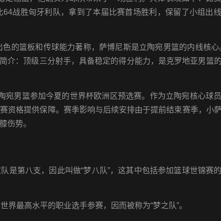
比64战胜匈牙利队，拿到了本届比赛首场胜利，保留了小组出
以出色的篮板和传球能力著称，萨博尼斯是立陶宛男篮的内线核心
士 简介：顶级三分射手，具备稳定的得分能力，是克罗地亚男篮
立陶宛男篮参加今夏的世界杯欧洲区预选赛。作为立陶宛核心球
正赛资格提供保障。赛季影响与后续安排由于提前结束赛季，小
膝伤势。
队是第八支，因此叫做“梦八队”，这其中包括参加篮球世锦赛
世界最高水平的职业选手参赛，因而被称为“梦之队”。