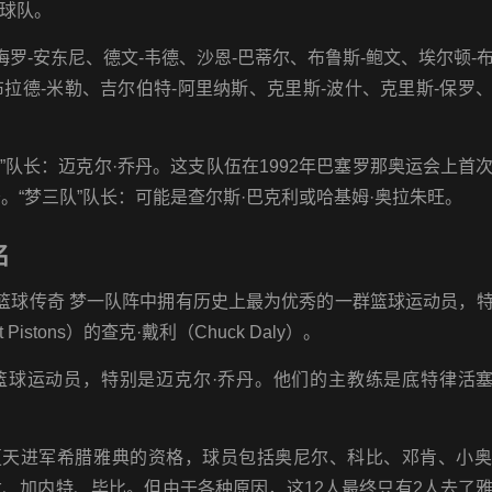
球队。
卡梅罗-安东尼、德文-韦德、沙恩-巴蒂尔、布鲁斯-鲍文、埃尔顿-
布拉德-米勒、吉尔伯特-阿里纳斯、克里斯-波什、克里斯-保罗
”队长：迈克尔·乔丹。这支队伍在1992年巴塞罗那奥运会上首
。“梦三队”队长：可能是查尔斯·巴克利或哈基姆·奥拉朱旺。
名
篮球传奇 梦一队阵中拥有历史上最为优秀的一群篮球运动员，
istons）的查克·戴利（Chuck Daly）。
运动员，特别是迈克尔·乔丹。他们的主教练是底特律活塞（De
夏天进军希腊雅典的资格，球员包括奥尼尔、科比、邓肯、小
、加内特、毕比。但由于各种原因，这12人最终只有2人去了