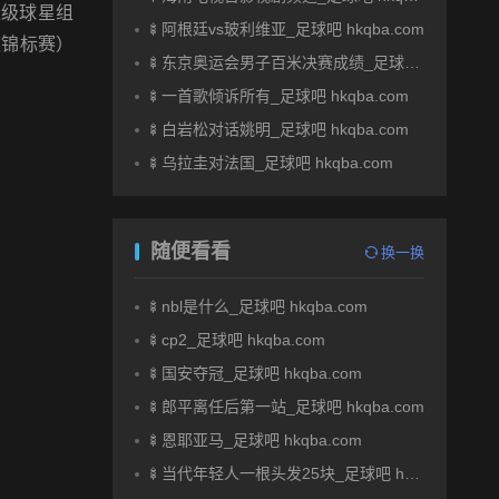
超级球星组
🍢阿根廷vs玻利维亚_足球吧 hkqba.com
篮锦标赛）
🍢东京奥运会男子百米决赛成绩_足球吧 hkqba.com
🍢一首歌倾诉所有_足球吧 hkqba.com
🍢白岩松对话姚明_足球吧 hkqba.com
🍢乌拉圭对法国_足球吧 hkqba.com
随便看看
换一换
🍢nbl是什么_足球吧 hkqba.com
🍢cp2_足球吧 hkqba.com
🍢国安夺冠_足球吧 hkqba.com
🍢郎平离任后第一站_足球吧 hkqba.com
🍢恩耶亚马_足球吧 hkqba.com
🍢当代年轻人一根头发25块_足球吧 hkqba.com