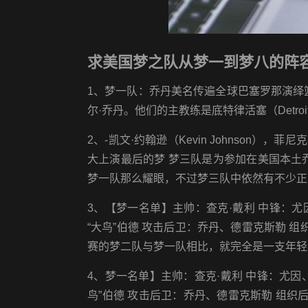
求美国梦之队从梦一到梦八的阵
1、梦一队：乔丹美名传遍全球巴塞罗那演绎
尔·乔丹。他们的主教练是底特律活塞（Detroit P
2、-凯文·约翰逊（Kevin Johnson），菲
大上演最后的梦 梦三队是为参加在美国本土
梦一队那么耀眼，不过梦三队中依然有不少正
3、【梦一名单】主帅：查克·戴利 中锋：尤
“大鸟”伯德 攻击后卫：乔丹、德雷克斯勒 组织
赛的梦二队与梦一队相比，就完全是一支年轻
4、梦一名单】主帅：查克·戴利 中锋：尤因
鸟”伯德 攻击后卫：乔丹、德雷克斯勒 组织后