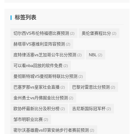
标签列表
切尔西VS布伦特福德比赛预测
奥伦堡赛程比分
(2)
(2)
赫塔菲VS塞维利亚阵容预测
(2)
底特律活塞vs芝加哥公牛比分预测
NBL
(2)
(2)
可以看nba回放的软件免费
(2)
曼彻斯特城VS曼彻斯特联比分预测
(2)
巴塞罗那vs皇家社会直播
巴黎对雷恩比分预测
(2)
(2)
金州勇士vs丹佛掘金比分预测
(2)
欧协杯最新比分及积分榜
吉尼斯国际冠军杯
(2)
(2)
邹市明职业比赛
(2)
密尔沃基雄鹿vs印第安纳步行者赛前预测
(2)