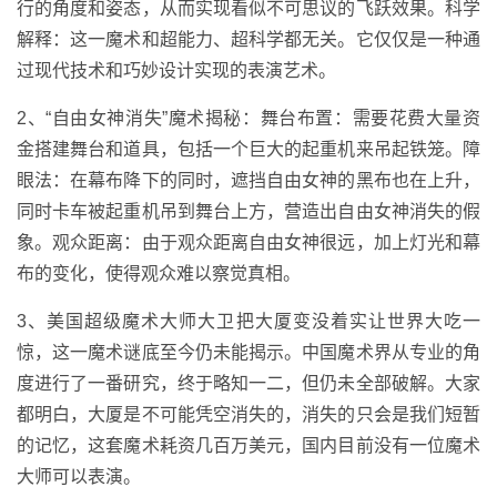
行的角度和姿态，从而实现看似不可思议的飞跃效果。科学
解释：这一魔术和超能力、超科学都无关。它仅仅是一种通
过现代技术和巧妙设计实现的表演艺术。
2、“自由女神消失”魔术揭秘：舞台布置：需要花费大量资
金搭建舞台和道具，包括一个巨大的起重机来吊起铁笼。障
眼法：在幕布降下的同时，遮挡自由女神的黑布也在上升，
同时卡车被起重机吊到舞台上方，营造出自由女神消失的假
象。观众距离：由于观众距离自由女神很远，加上灯光和幕
布的变化，使得观众难以察觉真相。
3、美国超级魔术大师大卫把大厦变没着实让世界大吃一
惊，这一魔术谜底至今仍未能揭示。中国魔术界从专业的角
度进行了一番研究，终于略知一二，但仍未全部破解。大家
都明白，大厦是不可能凭空消失的，消失的只会是我们短暂
的记忆，这套魔术耗资几百万美元，国内目前没有一位魔术
大师可以表演。