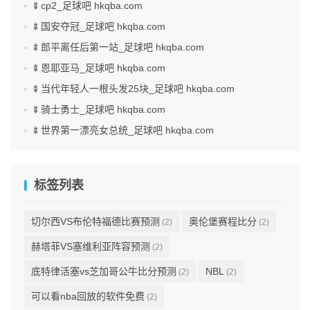
🍢cp2_足球吧 hkqba.com
🍢国安夺冠_足球吧 hkqba.com
🍢郎平离任后第一站_足球吧 hkqba.com
🍢恩耶亚马_足球吧 hkqba.com
🍢当代年轻人一根头发25块_足球吧 hkqba.com
🍢骑士勇士_足球吧 hkqba.com
🍢世界第一漂亮女总统_足球吧 hkqba.com
标签列表
切尔西VS布伦特福德比赛预测
奥伦堡赛程比分
(2)
(2)
赫塔菲VS塞维利亚阵容预测
(2)
底特律活塞vs芝加哥公牛比分预测
NBL
(2)
(2)
可以看nba回放的软件免费
(2)