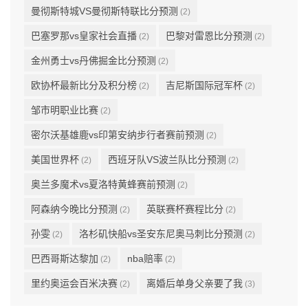
曼彻斯特城VS曼彻斯特联比分预测
(2)
巴塞罗那vs皇家社会直播
巴黎对雷恩比分预测
(2)
(2)
金州勇士vs丹佛掘金比分预测
(2)
欧协杯最新比分及积分榜
吉尼斯国际冠军杯
(2)
(2)
邹市明职业比赛
(2)
密尔沃基雄鹿vs印第安纳步行者赛前预测
(2)
美国世界杯
西班牙队VS波兰队比分预测
(2)
(2)
奥兰多魔术vs夏洛特黄蜂赛前预测
(2)
阿森纳今晚比分预测
英联赛杯赛程比分
(2)
(2)
孙雯
洛杉矶快船vs圣安东尼奥马刺比分预测
(2)
(2)
巴西哥斯达黎加
nba赔率
(2)
(2)
里约奥运会百米决赛
离婚后单身父亲要了我
(2)
(3)