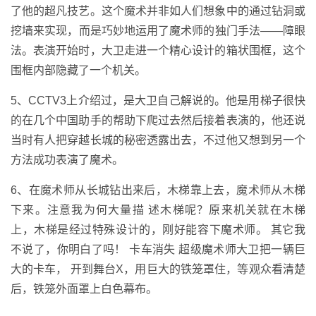
了他的超凡技艺。这个魔术并非如人们想象中的通过钻洞或
挖墙来实现，而是巧妙地运用了魔术师的独门手法——障眼
法。表演开始时，大卫走进一个精心设计的箱状围框，这个
围框内部隐藏了一个机关。
5、CCTV3上介绍过，是大卫自己解说的。他是用梯子很快
的在几个中国助手的帮助下爬过去然后接着表演的，他还说
当时有人把穿越长城的秘密透露出去，不过他又想到另一个
方法成功表演了魔术。
6、在魔术师从长城钻出来后，木梯靠上去，魔术师从木梯
下来。注意我为何大量描 述木梯呢？原来机关就在木梯
上，木梯是经过特殊设计的，刚好能容下魔术师。 其它我
不说了，你明白了吗！ 卡车消失 超级魔术师大卫把一辆巨
大的卡车， 开到舞台X，用巨大的铁笼罩住，等观众看清楚
后，铁笼外面罩上白色幕布。