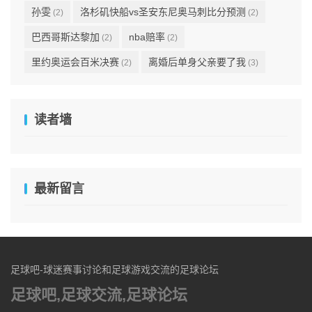
孙雯
洛杉矶快船vs圣安东尼奥马刺比分预测
(2)
(2)
巴西哥斯达黎加
nba赔率
(2)
(2)
里约奥运会百米决赛
离婚后单身父亲要了我
(2)
(3)
读者墙
最新留言
足球吧-球迷赛事讨论和足球游戏交流的足球论坛
足球吧,足球交流,足球论坛