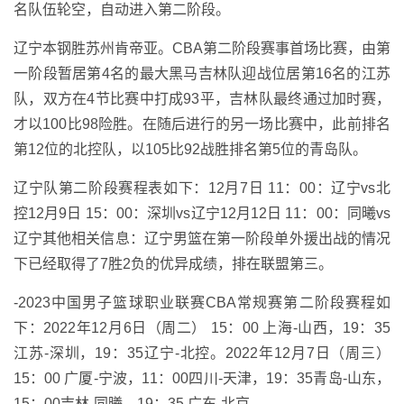
名队伍轮空，自动进入第二阶段。
辽宁本钢胜苏州肯帝亚。CBA第二阶段赛事首场比赛，由第
一阶段暂居第4名的最大黑马吉林队迎战位居第16名的江苏
队，双方在4节比赛中打成93平，吉林队最终通过加时赛，
才以100比98险胜。在随后进行的另一场比赛中，此前排名
第12位的北控队，以105比92战胜排名第5位的青岛队。
辽宁队第二阶段赛程表如下：12月7日 11：00：辽宁vs北
控12月9日 15：00：深圳vs辽宁12月12日 11：00：同曦vs
辽宁其他相关信息：辽宁男篮在第一阶段单外援出战的情况
下已经取得了7胜2负的优异成绩，排在联盟第三。
-2023中国男子篮球职业联赛CBA常规赛第二阶段赛程如
下：2022年12月6日（周二） 15：00 上海-山西，19：35
江苏-深圳，19：35辽宁-北控。2022年12月7日（周三）
15：00 广厦-宁波，11：00四川-天津，19：35青岛-山东，
15：00吉林-同曦，19：35 广东-北京。