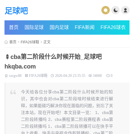
足球吧
首页
国际足球
国内足球
FIFA新闻
FIFA26球衣
首页
FIFA26球鞋
正文
🍢cba第二阶段什么时候开始_足球吧
hkqba.com
szcgw88
FIFA26球鞋
2026-04-20 23:35:35
34068
0
今天给各位分享cba第二阶段什么时候开始的知
识，其中也会对cba第二阶段啥时候结束进行解
释，如果能碰巧解决你现在面临的问题，别忘了关
注本站，现在开始吧！本文目录一览： 1、cba第
二阶段转播吗 2、cba赛程第二阶段赛程表 cba第
二阶段转播吗 1、cba第二阶段转播可以在快手平
台上收看，快手与央视合作有转播权。cba第二阶