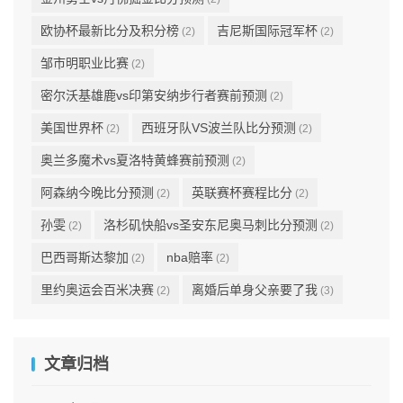
欧协杯最新比分及积分榜
吉尼斯国际冠军杯
(2)
(2)
邹市明职业比赛
(2)
密尔沃基雄鹿vs印第安纳步行者赛前预测
(2)
美国世界杯
西班牙队VS波兰队比分预测
(2)
(2)
奥兰多魔术vs夏洛特黄蜂赛前预测
(2)
阿森纳今晚比分预测
英联赛杯赛程比分
(2)
(2)
孙雯
洛杉矶快船vs圣安东尼奥马刺比分预测
(2)
(2)
巴西哥斯达黎加
nba赔率
(2)
(2)
里约奥运会百米决赛
离婚后单身父亲要了我
(2)
(3)
文章归档