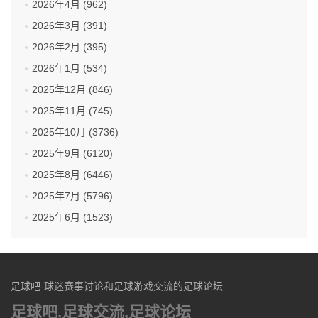
2026年4月 (962)
2026年3月 (391)
2026年2月 (395)
2026年1月 (534)
2025年12月 (846)
2025年11月 (745)
2025年10月 (3736)
2025年9月 (6120)
2025年8月 (6446)
2025年7月 (5796)
2025年6月 (1523)
足球吧-球迷赛事讨论和足球游戏交流的足球论坛
足球吧,足球交流,足球论坛