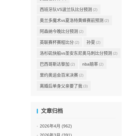
西班牙队VS波兰队比分预测
(2)
奥兰多魔术vs夏洛特黄蜂赛前预测
(2)
阿森纳今晚比分预测
(2)
英联赛杯赛程比分
孙雯
(2)
(2)
洛杉矶快船vs圣安东尼奥马刺比分预测
(2)
巴西哥斯达黎加
nba赔率
(2)
(2)
里约奥运会百米决赛
(2)
离婚后单身父亲要了我
(3)
文章归档
2026年4月 (962)
2026年3月 (391)