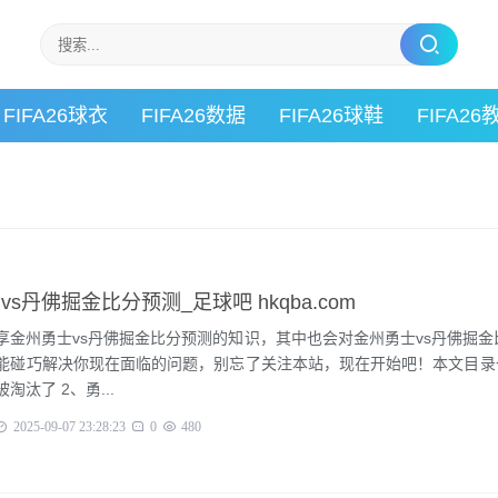
FIFA26球衣
FIFA26数据
FIFA26球鞋
FIFA26
vs丹佛掘金比分预测_足球吧 hkqba.com
享金州勇士vs丹佛掘金比分预测的知识，其中也会对金州勇士vs丹佛掘金
能碰巧解决你现在面临的问题，别忘了关注本站，现在开始吧！本文目录一
掘金和勇士谁被淘汰了 2、勇...
2025-09-07 23:28:23
0
480