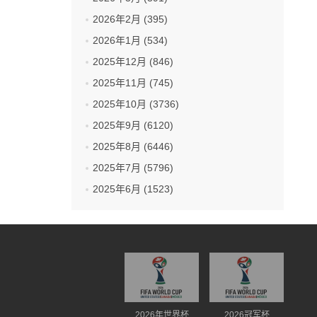
2026年2月 (395)
2026年1月 (534)
2025年12月 (846)
2025年11月 (745)
2025年10月 (3736)
2025年9月 (6120)
2025年8月 (6446)
2025年7月 (5796)
2025年6月 (1523)
2026年世界杯
2026冠军杯