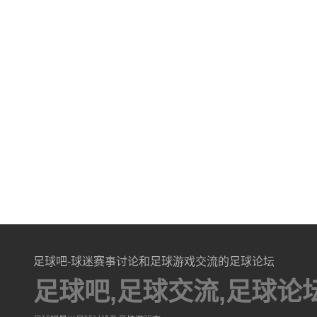
足球吧-球迷赛事讨论和足球游戏交流的足球论坛
足球吧,足球交流,足球论