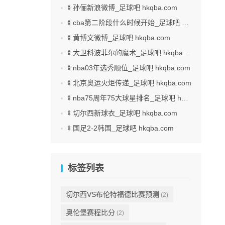
🍢孙俪新浪微博_足球吧 hkqba.com
🍢cba第二阶段什么时候开始_足球吧 hkqba.com
🍢黄博文微博_足球吧 hkqba.com
🍢大卫科波菲尔的魔术_足球吧 hkqba.com
🍢nba03年选秀顺位_足球吧 hkqba.com
🍢北京奥运火炬传递_足球吧 hkqba.com
🍢nba75周年75大球星排名_足球吧 hkqba.com
🍢切尔西新球衣_足球吧 hkqba.com
🍢国足2-2韩国_足球吧 hkqba.com
标签列表
切尔西VS布伦特福德比赛预测
(2)
奥伦堡赛程比分
(2)