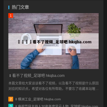
热门文章
🍢看不了视频_足球吧 hkqba.com
本篇文章给大家谈谈看不了视频，以及看不了视频是什么原因
对应的知识点，希望对各位有所帮助，不要忘了收藏本站喔。
本文目录一览： 1、我手机...
🍢横洲工业_足球吧 hkqba.com
🍢电视节目主持人30年年度风云人物_足球吧 hkqba.com