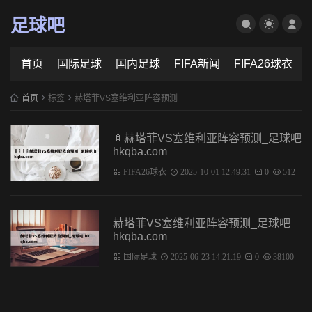
足球吧
首页
国际足球
国内足球
FIFA新闻
FIFA26球衣
首页
标签
赫塔菲VS塞维利亚阵容预测
🍢赫塔菲VS塞维利亚阵容预测_足球吧
hkqba.com
FIFA26球衣
2025-10-01 12:49:31
0
512
赫塔菲VS塞维利亚阵容预测_足球吧
hkqba.com
国际足球
2025-06-23 14:21:19
0
38100