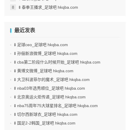
🍢泰拳王播求_足球吧 hkqba.com
最近发表
🍢足球ceo_足球吧 hkqba.com
🍢孙俪新浪微博_足球吧 hkqba.com
🍢cba第二阶段什么时候开始_足球吧 hkqba.com
🍢黄博文微博_足球吧 hkqba.com
🍢大卫科波菲尔的魔术_足球吧 hkqba.com
🍢nba03年选秀顺位_足球吧 hkqba.com
🍢北京奥运火炬传递_足球吧 hkqba.com
🍢nba75周年75大球星排名_足球吧 hkqba.com
🍢切尔西新球衣_足球吧 hkqba.com
🍢国足2-2韩国_足球吧 hkqba.com