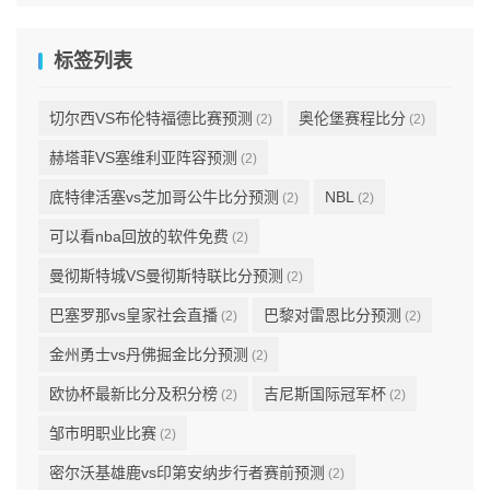
标签列表
切尔西VS布伦特福德比赛预测
奥伦堡赛程比分
(2)
(2)
赫塔菲VS塞维利亚阵容预测
(2)
底特律活塞vs芝加哥公牛比分预测
NBL
(2)
(2)
可以看nba回放的软件免费
(2)
曼彻斯特城VS曼彻斯特联比分预测
(2)
巴塞罗那vs皇家社会直播
巴黎对雷恩比分预测
(2)
(2)
金州勇士vs丹佛掘金比分预测
(2)
欧协杯最新比分及积分榜
吉尼斯国际冠军杯
(2)
(2)
邹市明职业比赛
(2)
密尔沃基雄鹿vs印第安纳步行者赛前预测
(2)