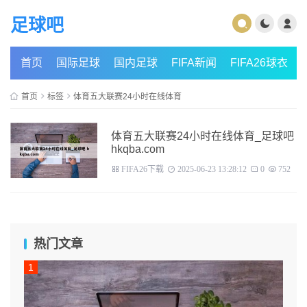
足球吧
首页
国际足球
国内足球
FIFA新闻
FIFA26球衣
首页
标签
体育五大联赛24小时在线体育
体育五大联赛24小时在线体育_足球吧
hkqba.com
FIFA26下载
2025-06-23 13:28:12
0
752
热门文章