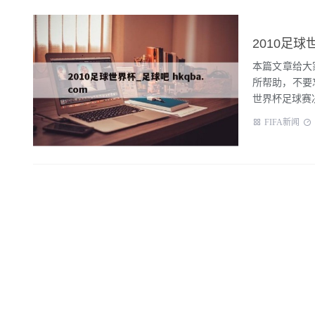
2010足球世
本篇文章给大
所帮助，不要忘了
世界杯足球赛决
FIFA新闻