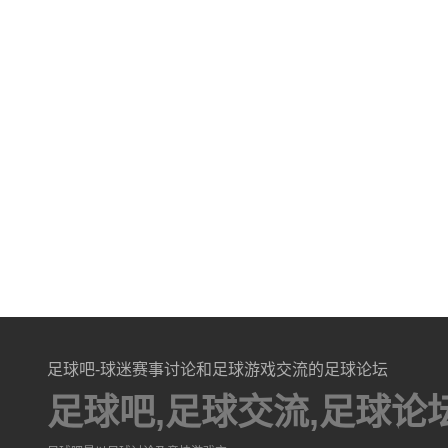
足球吧-球迷赛事讨论和足球游戏交流的足球论坛
足球吧,足球交流,足球论