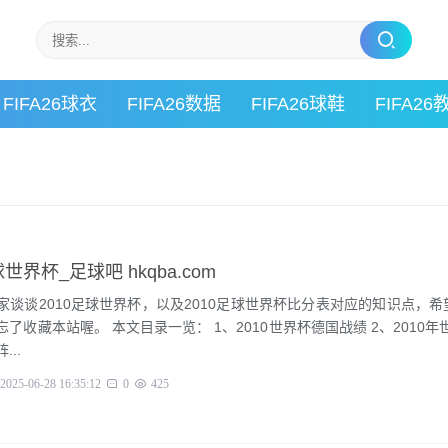
FIFA26球衣
FIFA26数据
FIFA26球鞋
FIFA26
球世界杯_足球吧 hkqba.com
家谈谈2010足球世界杯，以及2010足球世界杯比分表对应的知识点，
藏本站喔。 本文目录一览： 1、2010世界杯德国战绩 2、2010年世界杯决赛,
..
2025-06-28 16:35:12
0
425