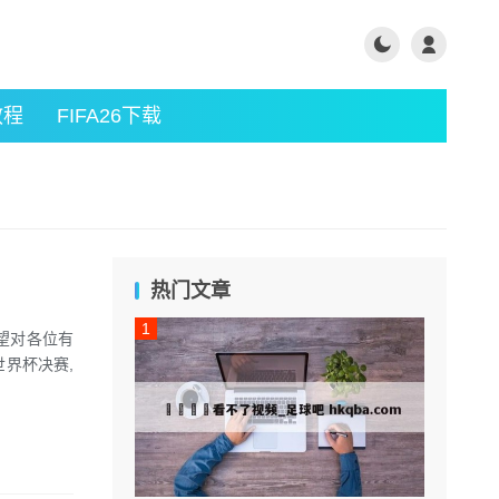
教程
FIFA26下载
热门文章
希望对各位有