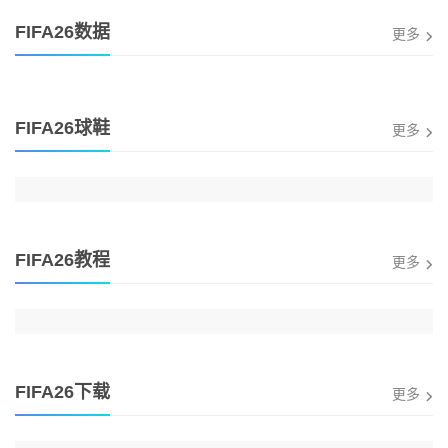
FIFA26数据
更多
FIFA26球鞋
更多
FIFA26教程
更多
FIFA26下载
更多