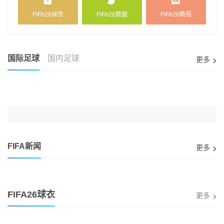
FIFA26球衣
FIFA26数据
FIFA26教程
国际足球
国内足球
更多
FIFA新闻
更多
FIFA26球衣
更多