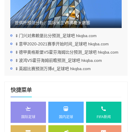
世俱杯预测分析：国际米兰VS弗鲁米嫩塞
🍢门兴对弗赖堡比分预测_足球吧 hkqba.com
🍢意甲2020-2021赛季开始时间_足球吧 hkqba.com
🍢德甲奥格斯堡VS霍芬海姆比分预测_足球吧 hkqba.com
🍢波鸿VS霍芬海姆前瞻预测_足球吧 hkqba.com
🍢英超比赛预测万博d_足球吧 hkqba.com
快捷菜单
国际足球
国内足球
FIFA新闻