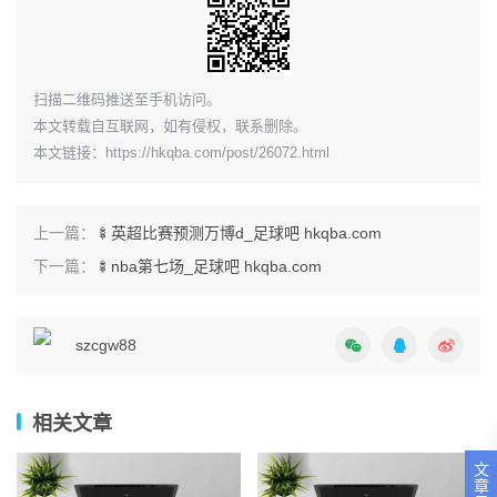
​扫描二维码推送至手机访问。
本文转载自互联网，如有侵权，联系删除。
本文链接：
https://hkqba.com/post/26072.html
上一篇：
🍢英超比赛预测万博d_足球吧 hkqba.com
下一篇：
🍢nba第七场_足球吧 hkqba.com
szcgw88
相关文章
文
章