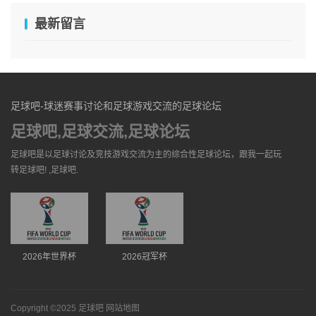
最新留言
足球吧-球迷赛事讨论和足球游戏交流的足球论坛
足球吧,足球交流,足球论坛
足球吧是以足球讨论及竞技游戏交流为主的综合性足球论坛，跟我一起玩
转足球吧! ,足球吧.
2026年世界杯
2026冠军杯
Copyright ©2025
足球吧
网站地图