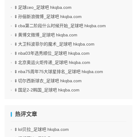
🍢足球ceo_足球吧 hkqba.com
🍢孙俪新浪微博_足球吧 hkqba.com
🍢cba第二阶段什么时候开始_足球吧 hkqba.com
🍢黄博文微博_足球吧 hkqba.com
🍢大卫科波菲尔的魔术_足球吧 hkqba.com
🍢nba03年选秀顺位_足球吧 hkqba.com
🍢北京奥运火炬传递_足球吧 hkqba.com
🍢nba75周年75大球星排名_足球吧 hkqba.com
🍢切尔西新球衣_足球吧 hkqba.com
🍢国足2-2韩国_足球吧 hkqba.com
热评文章
🍢lol贝拉_足球吧 hkqba.com