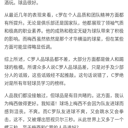
酒玩。球品很好。
从最近几年的表现来看，c罗在个人品质和团队精神方面都
有所提升。无论是俱乐部还是国家队，他都展现了领袖气质
和极高的职业素养。他的成熟和稳定无疑为球队带来了积极
的影响。而梅西虽然依然是那个才华横溢的球星，但在某些
方面可能显得略显低调。
综上所述，C罗人品球品都不差，大部分方面都是做人和踢
球的楷模。所谓众多人说C罗人品球品差，只是对手及少部
分人的诋毁，这些诋毁经不起推敲。这句话说错了，C罗绝
对是所有年轻球员学习的榜样。
人品我们都没接触过，但球品是有目共睹的。这方面，我认
为梅西做得更好。我知道！球场上梅西不会因为队友进球而
感到沮丧。不爽。而C罗队友进球不爽，又会跳水又会拳
击，这不，又被爆出怒视贝尔三秒。从此世界上又多了一个
螺三秒。至于梅西和C罗的人品谁好？。