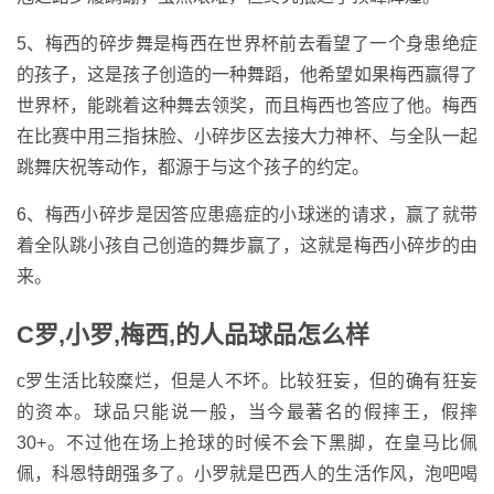
5、梅西的碎步舞是梅西在世界杯前去看望了一个身患绝症
的孩子，这是孩子创造的一种舞蹈，他希望如果梅西赢得了
世界杯，能跳着这种舞去领奖，而且梅西也答应了他。梅西
在比赛中用三指抹脸、小碎步区去接大力神杯、与全队一起
跳舞庆祝等动作，都源于与这个孩子的约定。
6、梅西小碎步是因答应患癌症的小球迷的请求，赢了就带
着全队跳小孩自己创造的舞步赢了，这就是梅西小碎步的由
来。
C罗,小罗,梅西,的人品球品怎么样
c罗生活比较糜烂，但是人不坏。比较狂妄，但的确有狂妄
的资本。球品只能说一般，当今最著名的假摔王，假摔
30+。不过他在场上抢球的时候不会下黑脚，在皇马比佩
佩，科恩特朗强多了。小罗就是巴西人的生活作风，泡吧喝