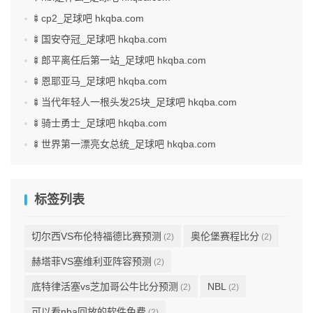
🍢cp2_足球吧 hkqba.com
🍢国安夺冠_足球吧 hkqba.com
🍢郎平离任后第一站_足球吧 hkqba.com
🍢恩耶亚马_足球吧 hkqba.com
🍢当代年轻人一根头发25块_足球吧 hkqba.com
🍢骑士勇士_足球吧 hkqba.com
🍢世界第一漂亮女总统_足球吧 hkqba.com
标签列表
切尔西VS布伦特福德比赛预测
奥伦堡赛程比分
(2)
(2)
赫塔菲VS塞维利亚阵容预测
(2)
底特律活塞vs芝加哥公牛比分预测
NBL
(2)
(2)
可以看nba回放的软件免费
(2)