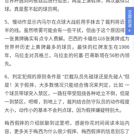
世界杯遇到阿根廷后进行追击，再度上演假摔，再次赢得点
球。真是惹不起的球员啊。
文
章
目
5、慢动作显示内马尔在点球大战前用手抹去了裁判将近一
录
半的线。虽然喷雾可能会有一些干扰，但由于这个原因得到
一张黄牌确实有点令人费解。巴西的卡福也以6张黄牌成为
世界杯历史上黄牌最多的球员。最快的红牌发生在1986
年，乌拉圭对苏格兰，乌拉圭的何塞·巴蒂斯塔在56秒内领
先。
6、判定犯规的原则条件是 “拦截队员先碰球还是先碰人”但
是！关于假摔，大多数情况只能结合情况来判定，比如 一
个球员带球突入禁区，一路狂带受阻挠各种屹立不倒，但是
一到禁区，吧唧，到地上了，裁判结合防守队员的动作程度
大小，动作小的基本不会判点球，因为假摔嫌疑特别大。
梅西假摔的介绍就聊到这里吧，感谢你花时间阅读本站内
容，更多关于梅西为什么很少假摔、梅西假摔的信息别忘了