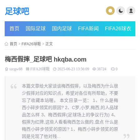
足球吧
首页
国际足球
国内足球
FIFA新闻
FIFA26球衣
首页
FIFA26球鞋
正文
梅西假摔_足球吧 hkqba.com
szcgw88
FIFA26球鞋
2025-06-23 13:56:09
38724
0
本篇文章给大家谈谈梅西假摔，以及梅西为什么很
少假摔对应的知识点，希望对各位有所帮助，不要
忘了收藏本站喔。 本文目录一览： 1、什么是梅
西小碎步领奖的原因? 2、C罗,小罗,梅西,的人品球
品怎么样 3、梅西假摔(足球场上的争议行为) 4、
假摔为红牌,这些人看看梅西怎么做的,盘点 什么是
梅西小碎步领奖的原因? 1、梅西小碎步领奖的原
因是兑现了他对残...