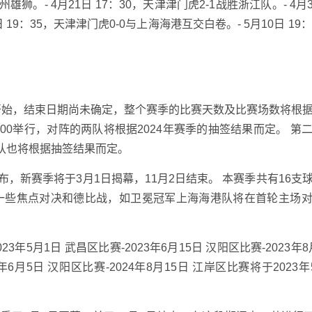
沧州雄狮。- 4月21日 17：30，天津津门虎2-1战胜浙江队。- 4月3
 19：35，天津津门虎0-0与上海海港互交白卷。- 5月10日 19
月5日开始，结束日期尚未确定，整个赛季的比赛天数及比赛场数将根
9：00举行，对阵的两队将根据2024年赛季的抽签结果而定。 第
的球队也将根据抽签结果而定。
布，新赛季将于3月1日揭幕，11月2日结束。 本赛季共有16支
排了一些焦点对决和德比战，如卫冕冠军上海海港队将在首轮主场
年5月1日 武昌区比赛-2023年6月15日 汉阳区比赛-2023年8
4年6月5日 汉阳区比赛-2024年8月15日 江岸区比赛将于2023