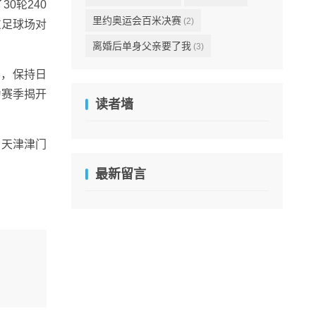
0轮240
里约奥运会百米决赛
(2)
东足球场对
离婚后单身父亲要了我
(3)
赛，保持日
为赛季揭开
读者墙
、天津津门
最新留言