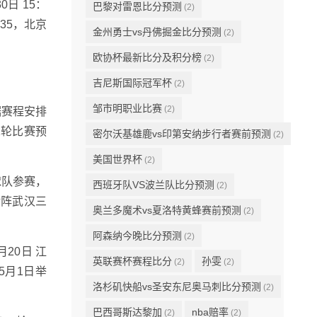
0日 15：
巴黎对雷恩比分预测
(2)
：35，北京
金州勇士vs丹佛掘金比分预测
(2)
欧协杯最新比分及积分榜
(2)
吉尼斯国际冠军杯
(2)
邹市明职业比赛
(2)
据赛程安排
二轮比赛预
密尔沃基雄鹿vs印第安纳步行者赛前预测
(2)
美国世界杯
(2)
球队参赛，
西班牙队VS波兰队比分预测
(2)
对阵武汉三
奥兰多魔术vs夏洛特黄蜂赛前预测
(2)
阿森纳今晚比分预测
(2)
月20日 江
英联赛杯赛程比分
孙雯
(2)
(2)
年5月1日举
洛杉矶快船vs圣安东尼奥马刺比分预测
(2)
巴西哥斯达黎加
nba赔率
(2)
(2)