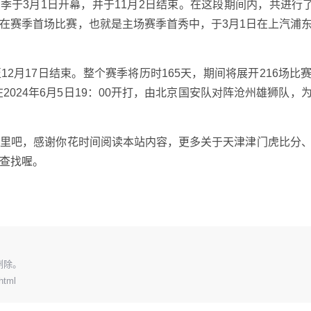
季于3月1日开幕，并于11月2日结束。在这段期间内，共进行了3
在赛季首场比赛，也就是主场赛季首秀中，于3月1日在上汽浦
至12月17日结束。整个赛季将历时165天，期间将展开216场比
2024年6月5日19：00开打，由北京国安队对阵沧州雄狮队，
这里吧，感谢你花时间阅读本站内容，更多关于天津津门虎比分
行查找喔。
删除。
html