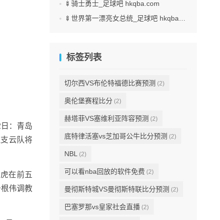
🍢骑士勇士_足球吧 hkqba.com
🍢世界第一漂亮女总统_足球吧 hkqba.com
标签列表
切尔西VS布伦特福德比赛预测
(2)
奥伦堡赛程比分
(2)
赫塔菲VS塞维利亚阵容预测
(2)
2日：青岛
底特律活塞vs芝加哥公牛比分预测
(2)
通支云队将
NBL
(2)
可以看nba回放的软件免费
(2)
门虎在前五
于根伟调教
曼彻斯特城VS曼彻斯特联比分预测
(2)
巴塞罗那vs皇家社会直播
(2)