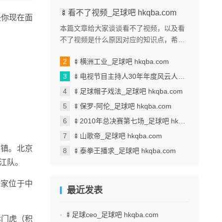
🍢看不了视频_足球吧 hkqba.com
决你现在面
本篇文章给大家谈谈看不了视频，以及看
不了视频是什么原因对应的知识点，希望
对各位有所帮助，不要忘了收藏本站喔。
🍢横洲工业_足球吧 hkqba.com
本文目录一览： 1、我手机...
🍢电视节目主持人30年年度风云人物_足球吧 hkqba.com
🍢足球帽子戏法_足球吧 hkqba.com
🍢保罗-阿伦_足球吧 hkqba.com
🍢2010年总决赛第七场_足球吧 hkqba.com
🍢山歌帝_足球吧 hkqba.com
三镇。北京
🍢泰拳王播求_足球吧 hkqba.com
浙江队。
一家位于中
最近发表
🍢足球ceo_足球吧 hkqba.com
津门虎（积