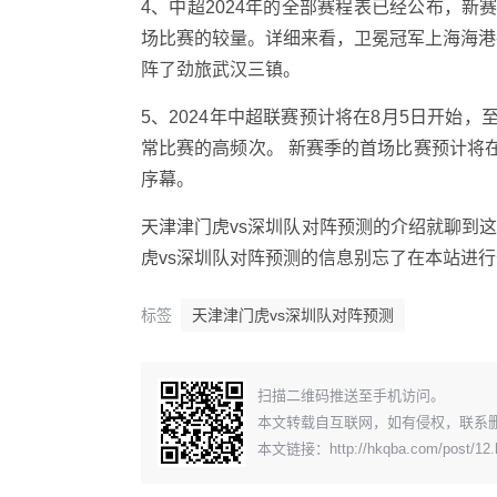
4、中超2024年的全部赛程表已经公布，新赛
场比赛的较量。详细来看，卫冕冠军上海海港
阵了劲旅武汉三镇。
5、2024年中超联赛预计将在8月5日开始，
常比赛的高频次。 新赛季的首场比赛预计将在
序幕。
天津津门虎vs深圳队对阵预测的介绍就聊到
虎vs深圳队对阵预测的信息别忘了在本站进
标签
天津津门虎vs深圳队对阵预测
​扫描二维码推送至手机访问。
本文转载自互联网，如有侵权，联系
本文链接：
http://hkqba.com/post/12.