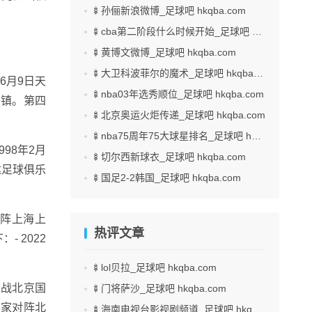
🍢孙俪新浪微博_足球吧 hkqba.com
🍢cba第二阶段什么时候开始_足球吧 hkqba.com
🍢黄博文微博_足球吧 hkqba.com
🍢大卫科波菲尔的魔术_足球吧 hkqba.com
6月9日天
🍢nba03年选秀顺位_足球吧 hkqba.com
小镇。第四
🍢北京奥运火炬传递_足球吧 hkqba.com
🍢nba75周年75大球星排名_足球吧 hkqba.com
98年2月
🍢切尔西新球衣_足球吧 hkqba.com
达足球俱乐
🍢国足2-2韩国_足球吧 hkqba.com
对阵上海上
热评文章
 2022
🍢lol贝拉_足球吧 hkqba.com
迎战北京国
🍢门将萨沙_足球吧 hkqba.com
客家对阵北
🍢海南电视台影视剧频道_足球吧 hkqba.com