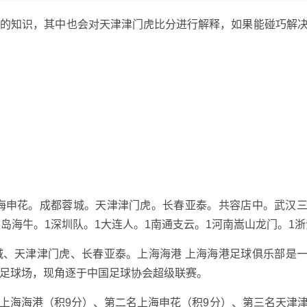
测的知识，其中也会对天津津门虎比分进行解释，如果能碰巧解
上海申花。成都蓉城。天津津门虎。长春亚泰。共容店中。武汉
岛海牛。1深圳队。1大连人。1南通支云。1河南嵩山龙门。1
城、天津津门虎、长春亚泰。上海海港 上海海港足球俱乐部是
足球场，现角逐于中国足球协会超级联赛。
一名上海海港（积9分）、第二名上海申花（积9分）、第三名天津