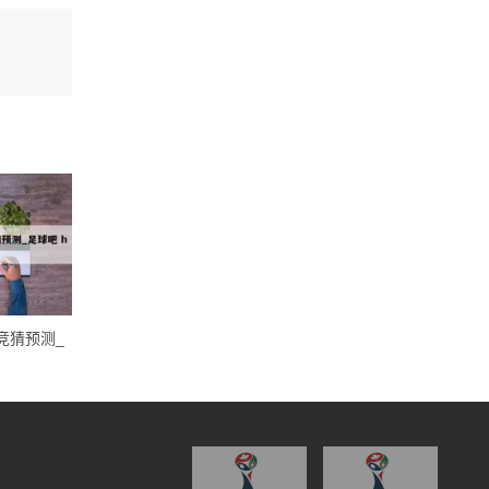
竞猜预测_
🍢北京国安vs山东泰山比分预测
🍢青岛海牛vs浙江队对阵
_足球吧 hkqba.com
足球吧 hkqba.com