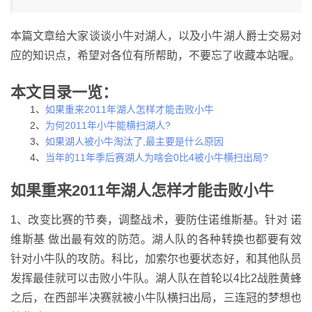
本篇文章给大家谈谈小牛对湖人，以及小牛湖人爵士交易对
应的知识点，希望对各位有所帮助，不要忘了收藏本站喔。
本文目录一览：
1、
如果重来2011年湖人怎样才能击败小牛
2、
为何2011年小牛能横扫湖人?
3、
如果湖人被小牛淘汰了,最主要是什么原因
4、
当年的11年季后赛湖人为啥会0比4被小牛横扫出局?
如果重来2011年湖人怎样才能击败小牛
1、改变比赛的节奏，调整战术，要防住诺维斯基。针对 诺
维斯基 做出最有效的防范。湖人队的各种转换也都要有效
针对小牛队的攻防。科比，加索尔也要状态好，和其他队员
发挥最佳就可以击败小牛队。湖人队在首轮以4比2战胜黄蜂
之后，在西部半决赛就被小牛队横扫出局，三连冠的梦想也