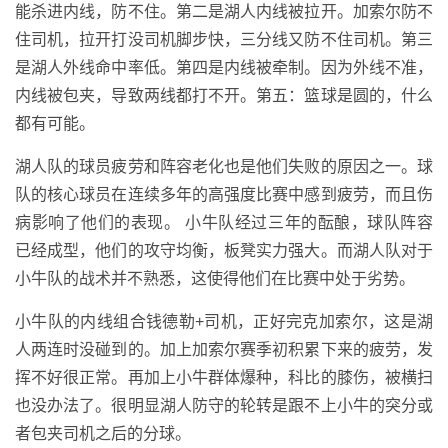
能杀进内线，防不住。第二是湖人内线被拉开。加索尔防不
住司机，拉开打没司机脚步快，三分线又防不住司机。第三
是湖人外线命中率低。第四是内线被牵制。因为外线不准，
内线被包夹，导致两线都打不开。第五：篮球是圆的，什么
都有可能。
湖人队的球员疲劳和阵容老化也是他们失败的原因之一。球
队的核心球员在连续多年的高强度比赛中感到疲劳，而且伤
病影响了他们的表现。 小牛队经过三年的酝酿，球队阵容
已经成型，他们的攻守均衡，板凳实力强大。而湖人队对于
小牛队的战术并不熟悉，这使得他们在比赛中处于劣势。
小牛队的内线组合钱德勒+司机，正好完克加索尔，这是湖
人两连时没碰到的。加上加索尔赛季初积累下来的疲劳，发
挥不好很正常。再加上小牛群体爆种，科比的膝伤，被横扫
也没办法了。很明显湖人防守的轮转是跟不上小牛的突分或
者包夹司机之后的分球。