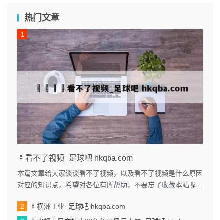
热门文章
🍢看不了视频_足球吧 hkqba.com
本篇文章给大家谈谈看不了视频，以及看不了视频是什么原因
对应的知识点，希望对各位有所帮助，不要忘了收藏本站喔。
本文目录一览： 1、我手机...
🍢横洲工业_足球吧 hkqba.com