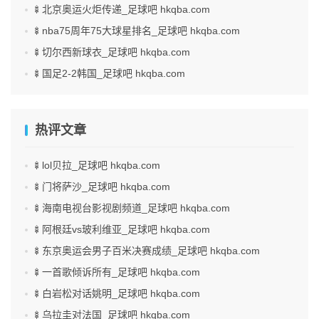
🍢北京奥运火炬传递_足球吧 hkqba.com
🍢nba75周年75大球星排名_足球吧 hkqba.com
🍢切尔西新球衣_足球吧 hkqba.com
🍢国足2-2韩国_足球吧 hkqba.com
热评文章
🍢lol贝拉_足球吧 hkqba.com
🍢门将萨沙_足球吧 hkqba.com
🍢海南电视台影视剧频道_足球吧 hkqba.com
🍢阿根廷vs玻利维亚_足球吧 hkqba.com
🍢东京奥运会男子百米决赛成绩_足球吧 hkqba.com
🍢一首歌倾诉所有_足球吧 hkqba.com
🍢白岩松对话姚明_足球吧 hkqba.com
🍢乌拉圭对法国_足球吧 hkqba.com