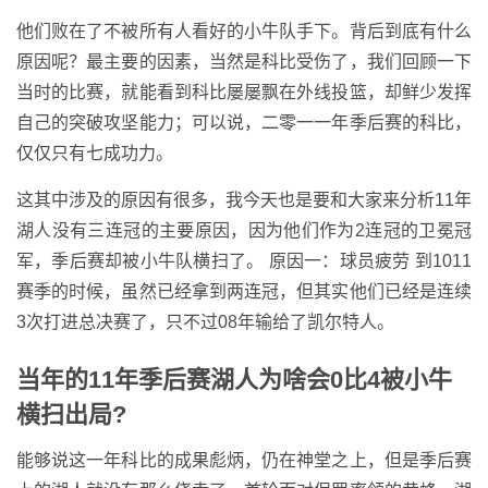
他们败在了不被所有人看好的小牛队手下。背后到底有什么
原因呢？最主要的因素，当然是科比受伤了，我们回顾一下
当时的比赛，就能看到科比屡屡飘在外线投篮，却鲜少发挥
自己的突破攻坚能力；可以说，二零一一年季后赛的科比，
仅仅只有七成功力。
这其中涉及的原因有很多，我今天也是要和大家来分析11年
湖人没有三连冠的主要原因，因为他们作为2连冠的卫冕冠
军，季后赛却被小牛队横扫了。 原因一：球员疲劳 到1011
赛季的时候，虽然已经拿到两连冠，但其实他们已经是连续
3次打进总决赛了，只不过08年输给了凯尔特人。
当年的11年季后赛湖人为啥会0比4被小牛
横扫出局?
能够说这一年科比的成果彪炳，仍在神堂之上，但是季后赛