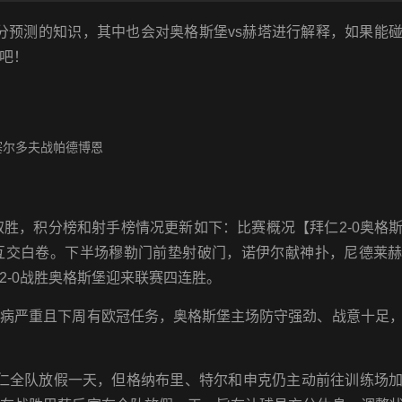
分预测的知识，其中也会对奥格斯堡vs赫塔进行解释，如果能
吧！
塞尔多夫战帕德博恩
取胜，积分榜和射手榜情况更新如下：比赛概况【拜仁2-0奥格
互交白卷。下半场穆勒门前垫射破门，诺伊尔献神扑，尼德莱
2-0战胜奥格斯堡迎来联赛四连胜。
伤病严重且下周有欧冠任务，奥格斯堡主场防守强劲、战意十足
拜仁全队放假一天，但格纳布里、特尔和申克仍主动前往训练场