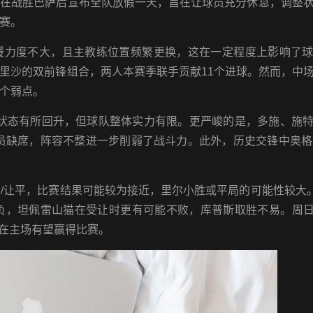
曼在战胜巴萨后宣布全队放假一天，旨在让球员充分休息，调整
赛。
援力度不大，且主教练位置频繁更换，这在一定程度上影响了
里沙的双前锋组合，两人本赛季联手贡献11个进球。然而，中
个弱点。
，状态有所回升，但球队整体实力有限。更严峻的是，多施、施
员缺席，阵容不整进一步削弱了战斗力。此外，历史交锋中奥格
南为平/让平，比赛结果可能较为接近，里尔小胜或平局的可能性较大。
让负，坦佩雷山猫在受让时更有可能不败，库普斯取胜不易。周日0
利在主场有望赢得比赛。