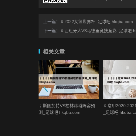
上一篇：
🍢2022女篮世界杯_足球吧 hkqba.com
下一篇：
🍢西班牙人VS马德里竞技竞彩_足球吧 hkq
相关文章
🍢斯图加特VS柏林赫塔阵容预
🍢意甲2020-2
测_足球吧 hkqba.com
_足球吧 hkqba.c