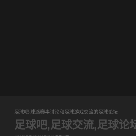
足球吧-球迷赛事讨论和足球游戏交流的足球论坛
足球吧,足球交流,足球论