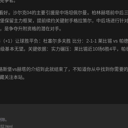
竞争者。
被看好。沙尔克04的主要引援是中场坦佩尔曼。柏林赫塔前中后
汉堡保留主力框架，提前续约关键射手格拉策尔，中后场进行针
，是争夺升附资格的潜在对手。
1）让球胜平负：杜塞尔多夫胜 比分：2-1-1 莱比锡 vs 帕
级基本无望。关键依据：实力碾压：莱比锡近10场6胜4平，帕
格斯堡vs赫塔的介绍到此就结束了，不知道你从中找到你需要
藏关注本站。
删除。
032.html