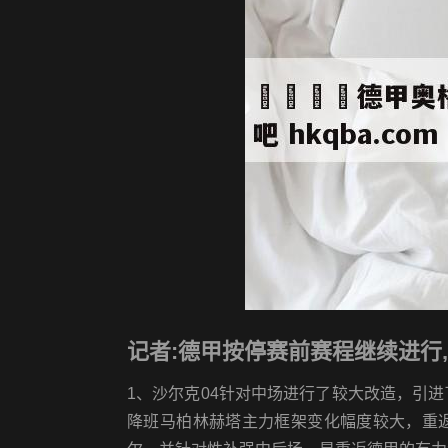
记者:德甲按停赛前赛程继续进行
1、沙尔克04针对中场进行了较大改造，引
降班马柏林赫塔主力框架变化幅度较大，重