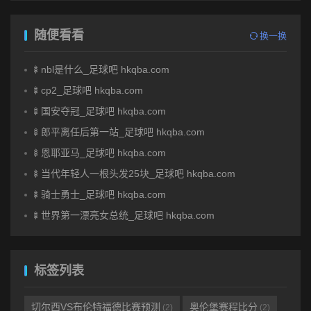
随便看看
换一换
🍢nbl是什么_足球吧 hkqba.com
🍢cp2_足球吧 hkqba.com
🍢国安夺冠_足球吧 hkqba.com
🍢郎平离任后第一站_足球吧 hkqba.com
🍢恩耶亚马_足球吧 hkqba.com
🍢当代年轻人一根头发25块_足球吧 hkqba.com
🍢骑士勇士_足球吧 hkqba.com
🍢世界第一漂亮女总统_足球吧 hkqba.com
标签列表
切尔西VS布伦特福德比赛预测
奥伦堡赛程比分
(2)
(2)