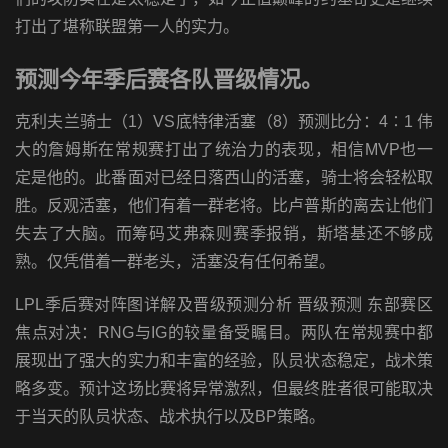
打出了堪称联盟第一人的实力。
预测今年季后赛各队晋级情况。
克利夫兰骑士（1）VS底特律活塞（8）预测比分：4∶1 伟
大的詹姆斯在常规赛打出了统治力的表现，相信MVP也一
定是他的。此番面对已经日落西山的活塞，骑士将会轻松取
胜。反观活塞，他们有着一群老将。比卢普斯的离去让他们
失去了大脑。而筹码艾弗森则赛季报销，斯塔基还不够成
熟。仅凭借着一群老头，活塞没有任何希望。
LPL季后赛对阵图详解及晋级预测分析 晋级预测 东部赛区
焦点对决：RNG与IG的较量备受瞩目。两队在常规赛中都
展现出了强大的实力和丰富的经验，队员状态稳定，战术策
略多变。预计这场比赛将异常激烈，但最终胜者很可能取决
于当天的队员状态、战术执行以及BP策略。