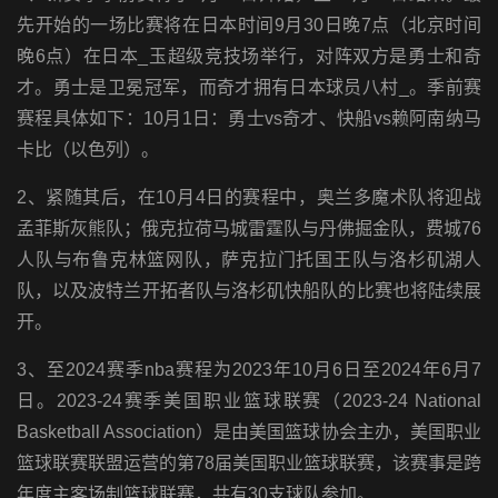
先开始的一场比赛将在日本时间9月30日晚7点（北京时间
晚6点）在日本_玉超级竞技场举行，对阵双方是勇士和奇
才。勇士是卫冕冠军，而奇才拥有日本球员八村_。季前赛
赛程具体如下：10月1日：勇士vs奇才、快船vs赖阿南纳马
卡比（以色列）。
2、紧随其后，在10月4日的赛程中，奥兰多魔术队将迎战
孟菲斯灰熊队；俄克拉荷马城雷霆队与丹佛掘金队，费城76
人队与布鲁克林篮网队，萨克拉门托国王队与洛杉矶湖人
队，以及波特兰开拓者队与洛杉矶快船队的比赛也将陆续展
开。
3、至2024赛季nba赛程为2023年10月6日至2024年6月7
日。2023-24赛季美国职业篮球联赛（2023-24 National
Basketball Association）是由美国篮球协会主办，美国职业
篮球联赛联盟运营的第78届美国职业篮球联赛，该赛事是跨
年度主客场制篮球联赛，共有30支球队参加。