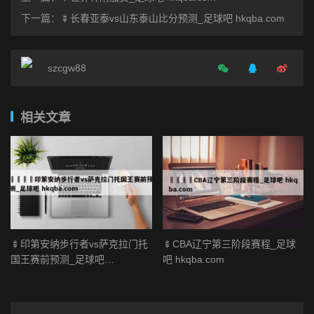
下一篇：
🍢长春亚泰vs山东泰山比分预测_足球吧 hkqba.com
szcgw88
相关文章
🍢印第安纳步行者vs萨克拉门托
🍢CBA辽宁第三阶段赛程_足球
国王赛前预测_足球吧
吧 hkqba.com
hkqba.com