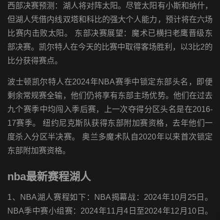
西部决赛预测：湖人将对阵太阳。尽管太阳有小斯和纳什，
但湖人凭借内线双塔和科比的强大个人能力，预计将在六场
比赛内击败太阳。 东部决赛展望：魔术已横扫老鹰晋级东
部决赛。凯尔特人在今天的比赛中取得客场胜利，以3比2的
比分获得赛点。
波士顿凯尔特人在2024年NBA赛季中锁定东部头名，即便
剩余常规赛全输，他们仍将享有东部主场优势。他们在过去
九个赛季中均闯入季后赛，上一次夺得分区头名是在2016-
17赛季。 纽约尼克斯队获得东部附加赛资格，去年他们一
度杀入分区半决赛。 奥兰多魔术队自2020年以来首次锁定
东部附加赛资格。
nba最新赛程湖人
1、NBA湖人赛程如下：NBA揭幕战：2024年10月25日。
NBA季中赛小组赛：2024年11月4日至2024年12月10日。