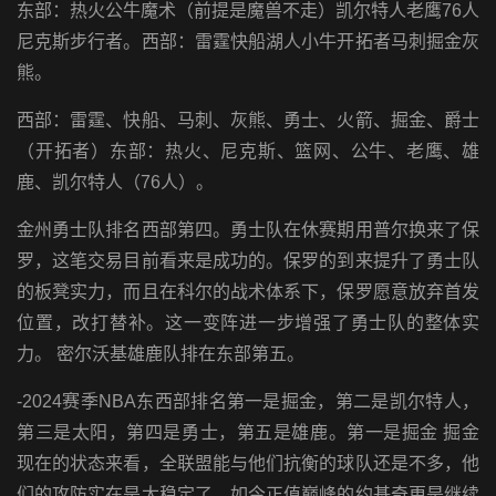
东部：热火公牛魔术（前提是魔兽不走）凯尔特人老鹰76人
尼克斯步行者。西部：雷霆快船湖人小牛开拓者马刺掘金灰
熊。
西部：雷霆、快船、马刺、灰熊、勇士、火箭、掘金、爵士
（开拓者）东部：热火、尼克斯、篮网、公牛、老鹰、雄
鹿、凯尔特人（76人）。
金州勇士队排名西部第四。勇士队在休赛期用普尔换来了保
罗，这笔交易目前看来是成功的。保罗的到来提升了勇士队
的板凳实力，而且在科尔的战术体系下，保罗愿意放弃首发
位置，改打替补。这一变阵进一步增强了勇士队的整体实
力。 密尔沃基雄鹿队排在东部第五。
-2024赛季NBA东西部排名第一是掘金，第二是凯尔特人，
第三是太阳，第四是勇士，第五是雄鹿。第一是掘金 掘金
现在的状态来看，全联盟能与他们抗衡的球队还是不多，他
们的攻防实在是太稳定了，如今正值巅峰的约基奇更是继续