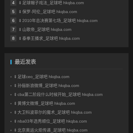
🍢足球帽子戏法_足球吧 hkqba.com
🍢保罗-阿伦_足球吧 hkqba.com
🍢2010年总决赛第七场_足球吧 hkqba.com
🍢山歌帝_足球吧 hkqba.com
🍢泰拳王播求_足球吧 hkqba.com
最近发表
🍢足球ceo_足球吧 hkqba.com
🍢孙俪新浪微博_足球吧 hkqba.com
🍢cba第二阶段什么时候开始_足球吧 hkqba.com
🍢黄博文微博_足球吧 hkqba.com
🍢大卫科波菲尔的魔术_足球吧 hkqba.com
🍢nba03年选秀顺位_足球吧 hkqba.com
🍢北京奥运火炬传递_足球吧 hkqba.com