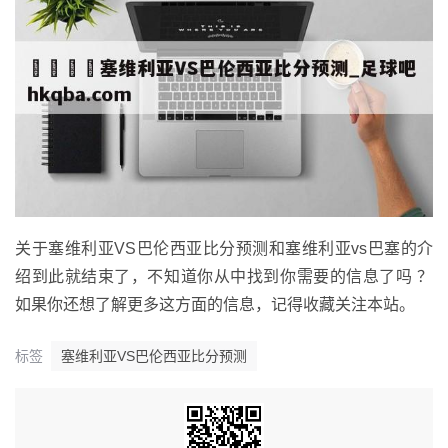
关于塞维利亚VS巴伦西亚比分预测和塞维利亚vs巴塞的介
绍到此就结束了，不知道你从中找到你需要的信息了吗 ？
如果你还想了解更多这方面的信息，记得收藏关注本站。
标签
塞维利亚VS巴伦西亚比分预测