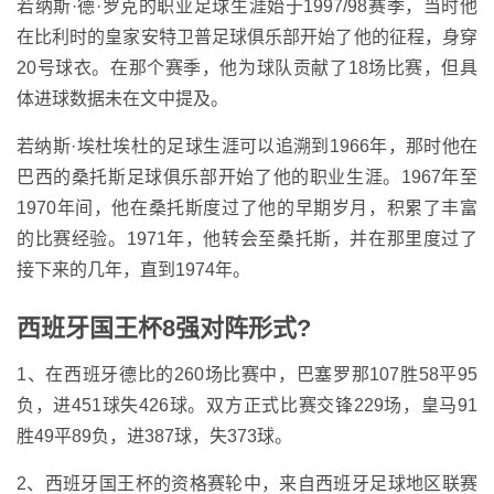
若纳斯·德·罗克的职业足球生涯始于1997/98赛季，当时他
在比利时的皇家安特卫普足球俱乐部开始了他的征程，身穿
20号球衣。在那个赛季，他为球队贡献了18场比赛，但具
体进球数据未在文中提及。
若纳斯·埃杜埃杜的足球生涯可以追溯到1966年，那时他在
巴西的桑托斯足球俱乐部开始了他的职业生涯。1967年至
1970年间，他在桑托斯度过了他的早期岁月，积累了丰富
的比赛经验。1971年，他转会至桑托斯，并在那里度过了
接下来的几年，直到1974年。
西班牙国王杯8强对阵形式?
1、在西班牙德比的260场比赛中，巴塞罗那107胜58平95
负，进451球失426球。双方正式比赛交锋229场，皇马91
胜49平89负，进387球，失373球。
2、西班牙国王杯的资格赛轮中，来自西班牙足球地区联赛