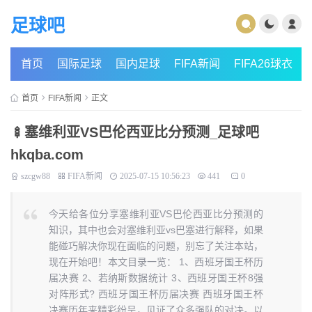
足球吧
首页
国际足球
国内足球
FIFA新闻
FIFA26球衣
首页
FIFA新闻
正文
🍢塞维利亚VS巴伦西亚比分预测_足球吧
hkqba.com
szcgw88
FIFA新闻
2025-07-15 10:56:23
441
0
今天给各位分享塞维利亚VS巴伦西亚比分预测的
知识，其中也会对塞维利亚vs巴塞进行解释，如果
能碰巧解决你现在面临的问题，别忘了关注本站，
现在开始吧！本文目录一览： 1、西班牙国王杯历
届决赛 2、若纳斯数据统计 3、西班牙国王杯8强
对阵形式? 西班牙国王杯历届决赛 西班牙国王杯
决赛历年来精彩纷呈，见证了众多强队的对决。以