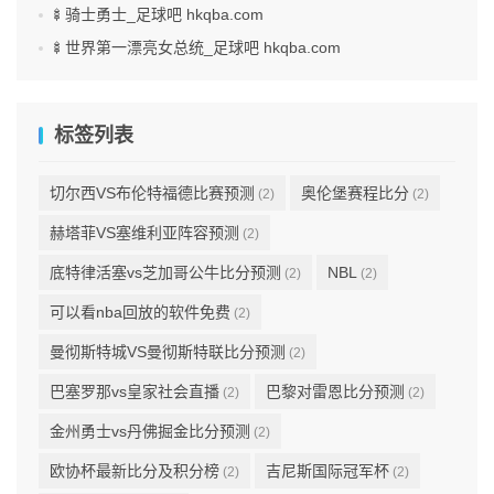
🍢骑士勇士_足球吧 hkqba.com
🍢世界第一漂亮女总统_足球吧 hkqba.com
标签列表
切尔西VS布伦特福德比赛预测
奥伦堡赛程比分
(2)
(2)
赫塔菲VS塞维利亚阵容预测
(2)
底特律活塞vs芝加哥公牛比分预测
NBL
(2)
(2)
可以看nba回放的软件免费
(2)
曼彻斯特城VS曼彻斯特联比分预测
(2)
巴塞罗那vs皇家社会直播
巴黎对雷恩比分预测
(2)
(2)
金州勇士vs丹佛掘金比分预测
(2)
欧协杯最新比分及积分榜
吉尼斯国际冠军杯
(2)
(2)