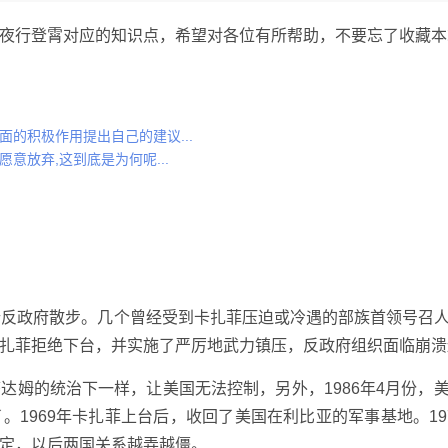
夜行登霄对应的知识点，希望对各位有所帮助，不要忘了收藏本
的积极作用提出自己的建议...
意放弃,这到底是为何呢...
行反政府散步。几个曾经受到卡扎菲压迫或冷遇的部族首领号召
扎菲拒绝下台，并实施了严厉地武力镇压，反政府组织面临崩溃
达姆的统治下一样，让美国无法控制，另外，1986年4月份，
1969年卡扎菲上台后，收回了美国在利比亚的军事基地。19
定，以后两国关系越弄越僵。