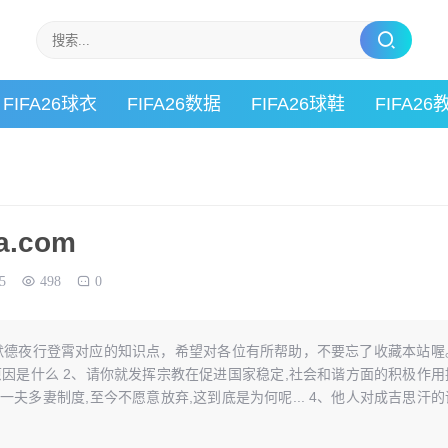
FIFA26球衣
FIFA26数据
FIFA26球鞋
FIFA26
.com
5
498
0
默德夜行登霄对应的知识点，希望对各位有所帮助，不要忘了收藏本站喔
原因是什么 2、请你就发挥宗教在促进国家稳定,社会和谐方面的积极作用
持一夫多妻制度,至今不愿意放弃,这到底是为何呢... 4、他人对成吉思汗的