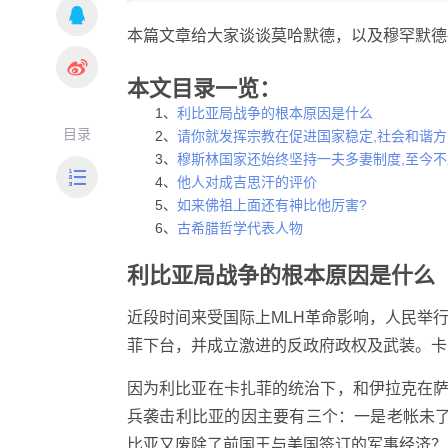
本篇文章给大家谈谈莫哈默德，以及穆罕默德
本文目录一览：
1、
利比亚局战争的根本原因是什么
目录
2、
请你就发挥宗教在促进国家稳定,社会和谐方面
3、
穆斯林国家还始终坚持一夫多妻制度,至今不愿
4、
他人对成吉思汗的评价
5、
如来佛祖上面还有神比他厉害?
6、
古希腊哲学代表人物
利比亚局战争的根本原因是什么
近段时间来受国际上MLH革命影响，人民举
菲下台，并成立激进的反政府政权及武装。卡
因为利比亚在卡扎菲的统治下，和伊拉克在萨
兵袭击利比亚的因主要有三个：一是老帐未了。
比亚又废除了前国王与美国签订的军事经济？