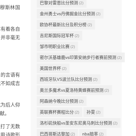
巴黎对雷恩比分预测
(2)
称穆斯林国
金州勇士vs丹佛掘金比分预测
(2)
欧协杯最新比分及积分榜
(2)
体有着各自
吉尼斯国际冠军杯
(2)
，并非毫无
邹市明职业比赛
(2)
密尔沃基雄鹿vs印第安纳步行者赛前预测
(2)
美国世界杯
(2)
他的言语有
西班牙队VS波兰队比分预测
(2)
我不如成吉
奥兰多魔术vs夏洛特黄蜂赛前预测
(2)
阿森纳今晚比分预测
(2)
成为后人仰
英联赛杯赛程比分
孙雯
(2)
(2)
献。
洛杉矶快船vs圣安东尼奥马刺比分预测
(2)
生打了无数
巴西哥斯达黎加
nba赔率
(2)
(2)
使用诗歌形