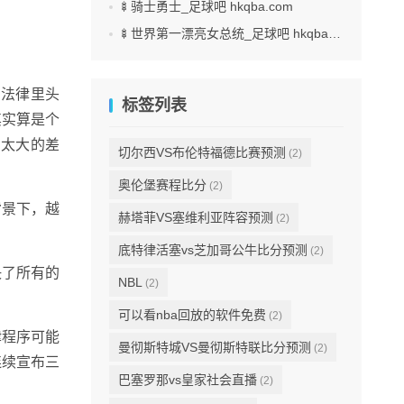
🍢骑士勇士_足球吧 hkqba.com
🍢世界第一漂亮女总统_足球吧 hkqba.com
家法律里头
标签列表
其实算是个
有太大的差
切尔西VS布伦特福德比赛预测
(2)
奥伦堡赛程比分
(2)
背景下，越
赫塔菲VS塞维利亚阵容预测
(2)
底特律活塞vs芝加哥公牛比分预测
(2)
决了所有的
NBL
(2)
可以看nba回放的软件免费
(2)
律程序可能
曼彻斯特城VS曼彻斯特联比分预测
(2)
连续宣布三
巴塞罗那vs皇家社会直播
(2)