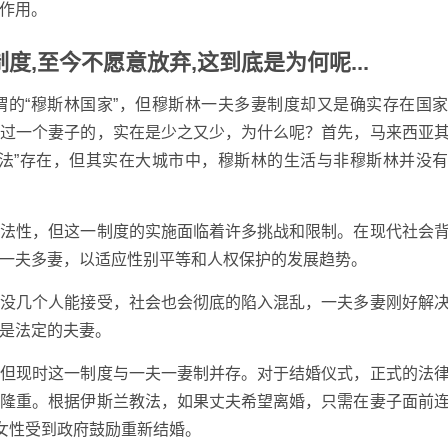
作用。
,至今不愿意放弃,这到底是为何呢...
谓的“穆斯林国家”，但穆斯林一夫多妻制度却又是确实存在国
多过一个妻子的，实在是少之又少，为什么呢？首先，马来西亚
教法”存在，但其实在大城市中，穆斯林的生活与非穆斯林并没
合法性，但这一制度的实施面临着许多挑战和限制。在现代社会
一夫多妻，以适应性别平等和人权保护的发展趋势。
计没几个人能接受，社会也会彻底的陷入混乱，一夫多妻刚好解
是法定的夫妻。
，但现时这一制度与一夫一妻制并存。对于结婚仪式，正式的法
对隆重。根据伊斯兰教法，如果丈夫希望离婚，只需在妻子面前
的女性受到政府鼓励重新结婚。