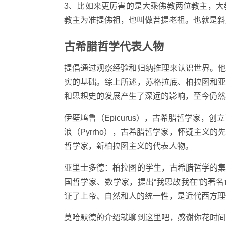
3、比如来更厉害的是大乘佛教两位教主，
教主为准提佛祖，也叫做菩提老祖。也就是斜
古希腊哲学代表人物
提倡通过观察经验和归纳推理来认识世界。
实的基础。综上所述，苏格拉底、柏拉图和
和思想史的发展产生了深远的影响，至今仍然
伊壁鸠鲁（Epicurus），古希腊哲学家
浪（Pyrrho），古希腊哲学家，怀疑主义的先
哲学家，新柏拉图主义的代表人物。
亚里士多德：柏拉图的学生，古希腊哲学的
国哲学家、数学家，提出“我思故我在”的著
证了上帝、自然和人的统一性，是近代西方理
莫哈默德的介绍就聊到这里吧，感谢你花时