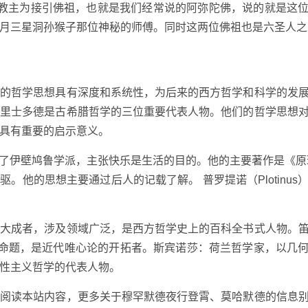
大教主为接引佛祖，也就是我们经常说的阿弥陀佛，说的就是这
月三星洞孙猴子那位神秘的师傅。同时这两位佛祖也是六圣人之
他的哲学思想具有深度和系统性，为后来的西方哲学和科学的发
亚里士多德是古希腊哲学的三位重要代表人物。他们的哲学思想
具有重要的启示意义。
，创立了伊壁鸠鲁学派，主张快乐是生活的目的。他的主要著作是《原
驱。他的思想主要通过后人的记载了解。 普罗提诺（Plotinus
集大成者，涉及领域广泛，是西方哲学史上的百科全书式人物。
名命题，是近代唯心论的开拓者。斯宾诺莎：荷兰哲学家，以几
性主义哲学的代表人物。
间阅读本站内容，更多关于穆罕默德夜行登霄、莫哈默德的信息