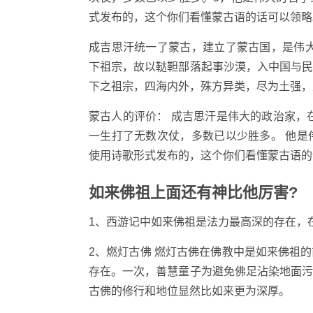
式发布的，这个你们看懂蒙古语的话可以领略
成吉思汗统一了蒙古，建立了蒙古国，是伟
下祖宗，故以鞑靼部落起事沙漠，入中国与
下之祖宗，四海内外，殊方异类，尽为土强，
蒙古人的评价： 成吉思汗是伟大的政治家，
一生打了无数次仗，多数已以少胜多。 他
使用诗歌形式发布的，这个你们看懂蒙古语的
如来佛祖上面还有神比他厉害?
1、西游记中如来佛祖是法力最高深的存在，
2、燃灯古佛 燃灯古佛在佛教中是如来佛祖
存在。一次，善慧童子为避免佛足沾染地面
古佛的修行和地位显然比如来更为深厚。