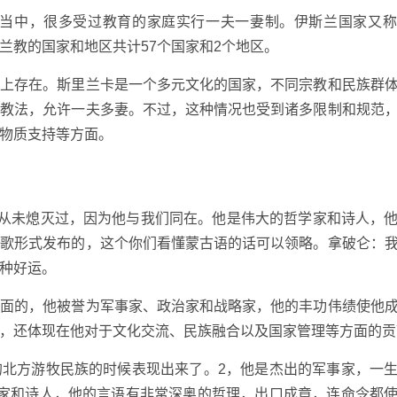
活当中，很多受过教育的家庭实行一夫一妻制。伊斯兰国家又
兰教的国家和地区共计57个国家和2个地区。
度上存在。斯里兰卡是一个多元文化的国家，不同宗教和民族群
兰教法，允许一夫多妻。不过，这种情况也受到诸多限制和规范
物质支持等方面。
年从未熄灭过，因为他与我们同在。他是伟大的哲学家和诗人，
诗歌形式发布的，这个你们看懂蒙古语的话可以领略。拿破仑：
种好运。
正面的，他被誉为军事家、政治家和战略家，他的丰功伟绩使他
，还体现在他对于文化交流、民族融合以及国家管理等方面的贡
的北方游牧民族的时候表现出来了。2，他是杰出的军事家，一
学家和诗人，他的言语有非常深奥的哲理，出口成章，连命令都