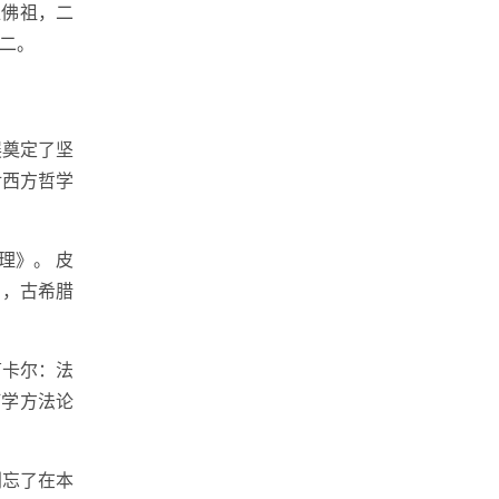
位佛祖，二
二。
展奠定了坚
对西方哲学
理》。 皮
），古希腊
笛卡尔：法
何学方法论
别忘了在本