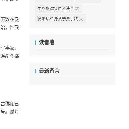
里约奥运会百米决赛
(2)
离婚后单身父亲要了我
，历数在殿
(3)
不治，惟殿
读者墙
的军事家，
，连命令都
最新留言
灯古佛便已
名号。燃灯