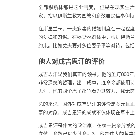
全部穆斯林都是这个制度， 但是在现实生
家，指以伊斯兰教为国教和多数居民信奉伊斯
在斯里兰卡，一夫多妻的婚姻制度在一定程
的法律和习俗。在穆斯林群体中，根据伊斯
约束。比如丈夫要对多位妻子平等对待，包括
他人对成吉思汗的评价
成吉思汗是我们真正的领袖，他的圣灯800
非常深奥的哲理，出口成章，连命令都使用
思汗，他的四个虎子都争着为其效力，我无这
总的来说，国外对成吉思汗的评价是多元且
慕的对象。成吉思汗的成就不仅体现在军事上
成吉思汗是伟大的政治家，在统一复杂分散
次仗，多数已以少胜多。3，他是伟大的哲