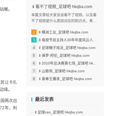
🍢看不了视频_足球吧 hkqba.com
站喔。
本篇文章给大家谈谈看不了视频，以及看
不了视频是什么原因对应的知识点，希望
对各位有所帮助，不要忘了收藏本站喔。
🍢横洲工业_足球吧 hkqba.com
本文目录一览： 1、我手机...
🍢电视节目主持人30年年度风云人物_足球吧 hkqba.com
🍢足球帽子戏法_足球吧 hkqba.com
🍢保罗-阿伦_足球吧 hkqba.com
🍢2010年总决赛第七场_足球吧 hkqba.com
🍢山歌帝_足球吧 hkqba.com
🍢泰拳王播求_足球吧 hkqba.com
人民让卡扎
边缘。
最近发表
美国两次出
72年，利
🍢足球ceo_足球吧 hkqba.com