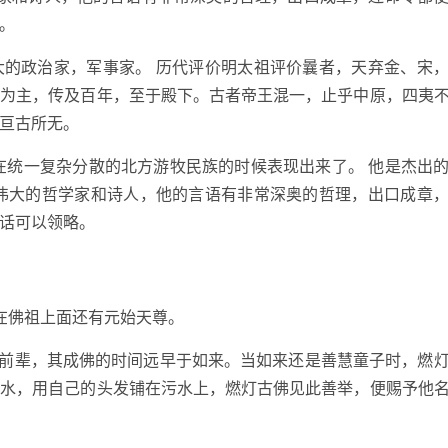
。
大的政治家，军事家。 历代评价明太祖评价曩者，天弃金、宋
民为主，传及百年，至于殿下。古者帝王混一，止乎中原，四夷
亘古所无。
在统一复杂分散的北方游牧民族的时候表现出来了。 他是杰出
是伟大的哲学家和诗人，他的言语有非常深奥的哲理，出口成章
话可以领略。
在佛祖上面还有元始天尊。
的前辈，其成佛的时间远早于如来。当如来还是善慧童子时，燃
污水，用自己的头发铺在污水上，燃灯古佛见此善举，便赐予他