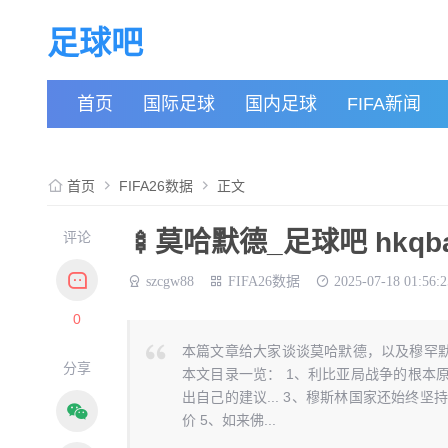
足球吧
首页
国际足球
国内足球
FIFA新闻
首页
FIFA26数据
正文
🍢莫哈默德_足球吧 hkqba
评论
szcgw88
FIFA26数据
2025-07-18 01:56:2
0
本篇文章给大家谈谈莫哈默德，以及穆罕
分享
本文目录一览： 1、利比亚局战争的根本
出自己的建议... 3、穆斯林国家还始终坚
价 5、如来佛...