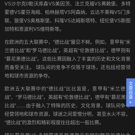
VS沙尔克0勒沃库森VS美因茨、法兰克福VS弗赖堡、多特
蒙德VS霍芬海姆、柏林赫塔VS阿森纳、云达不莱梅VS门多
联、狼堡VS奥格斯堡、科隆VS达姆斯塔特、纽伦堡VS斯图
加特和恩波利VS维特斯等。
在欧洲的五大联赛中，“德比战”屡见不鲜。例如，意甲有“米
兰德比战”和“罗马德比战”，英超有“伦敦德比战”，德甲则有
“慕尼黑德比战”。这些比赛因融入了丰富的历史和文化背景
而备受关注。 球队间的竞争不仅限于球场，还包括经营领
地和球市资源的争夺。
文
章
欧洲五大联赛中的“德比战”比比皆是，意甲有“米兰德比
目
战”、“罗马德比战”，英超有“伦敦德比战”，德甲有“慕尼黑德
录
比战”……由于融入了特殊的历史、文化背景，球队间争夺
经营领地和球市资源，球迷之间爱憎分明，甚至水火不容，
“德比战”的激烈和精彩程度往往超出一般比赛。