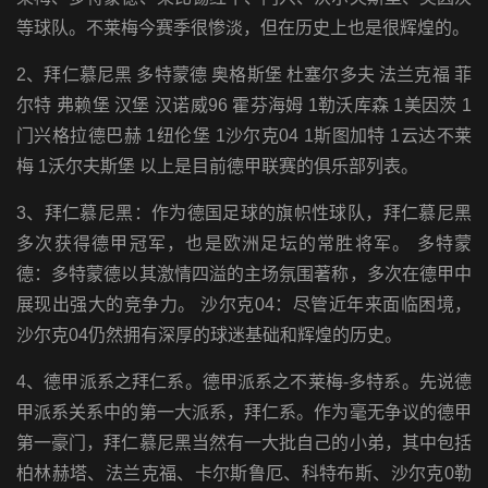
等球队。不莱梅今赛季很惨淡，但在历史上也是很辉煌的。
2、拜仁慕尼黑 多特蒙德 奥格斯堡 杜塞尔多夫 法兰克福 菲
尔特 弗赖堡 汉堡 汉诺威96 霍芬海姆 1勒沃库森 1美因茨 1
门兴格拉德巴赫 1纽伦堡 1沙尔克04 1斯图加特 1云达不莱
梅 1沃尔夫斯堡 以上是目前德甲联赛的俱乐部列表。
3、拜仁慕尼黑：作为德国足球的旗帜性球队，拜仁慕尼黑
多次获得德甲冠军，也是欧洲足坛的常胜将军。 多特蒙
德：多特蒙德以其激情四溢的主场氛围著称，多次在德甲中
展现出强大的竞争力。 沙尔克04：尽管近年来面临困境，
沙尔克04仍然拥有深厚的球迷基础和辉煌的历史。
4、德甲派系之拜仁系。德甲派系之不莱梅-多特系。先说德
甲派系关系中的第一大派系，拜仁系。作为毫无争议的德甲
第一豪门，拜仁慕尼黑当然有一大批自己的小弟，其中包括
柏林赫塔、法兰克福、卡尔斯鲁厄、科特布斯、沙尔克0勒