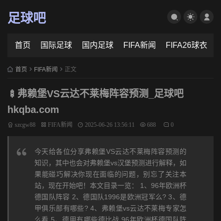
足球吧
首页
国际足球
国内足球
FIFA新闻
FIFA26球衣
首页
FIFA新闻
正文
🍢弗赖堡VS云达不莱梅阵容预测_足球吧
hkqba.com
szcgw88
FIFA新闻
2025-06-26 13:56:11
688
0
今天给各位分享弗赖堡VS云达不莱梅阵容预测的
知识，其中也会对弗赖堡vs汉堡预测进行解释，如
果能碰巧解决你现在面临的问题，别忘了关注本
站，现在开始吧！本文目录一览： 1、96年欧洲杯
德国队阵容 2、德国队1996是欧洲冠军么? 3、德
甲俱乐部有哪些? 4、弗赖堡vs云达不莱梅专家怎
么看 5、德甲有哪些德比战 96年欧洲杯德国队阵