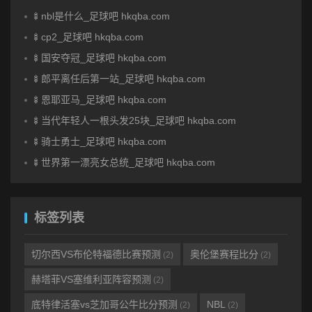
🍢nbl是什么_足球吧 hkqba.com
🍢cp2_足球吧 hkqba.com
🍢国安夺冠_足球吧 hkqba.com
🍢郎平离任后第一站_足球吧 hkqba.com
🍢恩耶亚马_足球吧 hkqba.com
🍢当代年轻人一根头发25块_足球吧 hkqba.com
🍢骑士勇士_足球吧 hkqba.com
🍢世界第一漂亮女总统_足球吧 hkqba.com
标签列表
切尔西VS布伦特福德比赛预测
奥伦堡赛程比分
(2)
(2)
赫塔菲VS塞维利亚阵容预测
(2)
底特律活塞vs芝加哥公牛比分预测
NBL
(2)
(2)