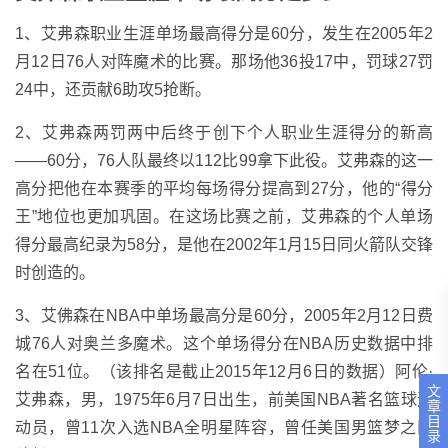
1、艾弗森职业生涯单场最高得分是60分，发生在2005年2
月12日76人对阵魔术的比赛。那场他36投17中，罚球27罚
24中，还贡献6助攻5抢断。
2、艾弗森两罚两中后终于创下个人职业生涯得分的新高
——60分，76人队最终以112比99拿下此役。艾弗森的这一
高分把他在本赛季的平均每场得分提高到27分，他的“得分
王”地位也更加巩固。在这场比赛之前，艾弗森的个人单场
得分最高纪录为58分，是他在2002年1月15日同火箭队交锋
时创造的。
3、艾佛森在NBA中单场最高分是60分，2005年2月12日费
城76人对奥兰多魔术。这个单场得分在NBA历史数据中排
名在51位。（该排名是截止2015年12月6日的数据）阿伦·
文
艾弗森，男，1975年6月7日出生，前美国NBA著名篮球运
章
目
动员，曾11次入选NBA全明星阵容，曾任美国男篮梦之队
录