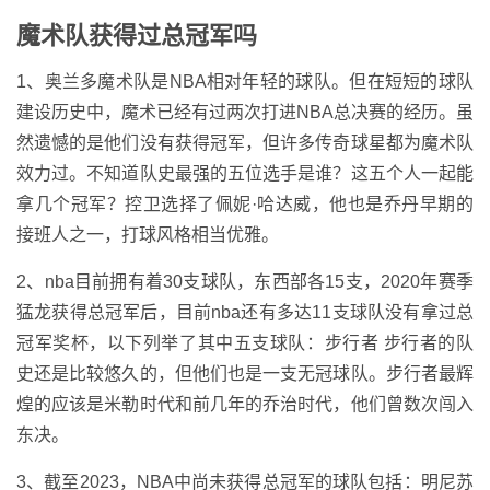
魔术队获得过总冠军吗
1、奥兰多魔术队是NBA相对年轻的球队。但在短短的球队
建设历史中，魔术已经有过两次打进NBA总决赛的经历。虽
然遗憾的是他们没有获得冠军，但许多传奇球星都为魔术队
效力过。不知道队史最强的五位选手是谁？这五个人一起能
拿几个冠军？控卫选择了佩妮·哈达威，他也是乔丹早期的
接班人之一，打球风格相当优雅。
2、nba目前拥有着30支球队，东西部各15支，2020年赛季
猛龙获得总冠军后，目前nba还有多达11支球队没有拿过总
冠军奖杯，以下列举了其中五支球队：步行者 步行者的队
史还是比较悠久的，但他们也是一支无冠球队。步行者最辉
煌的应该是米勒时代和前几年的乔治时代，他们曾数次闯入
东决。
3、截至2023，NBA中尚未获得总冠军的球队包括：明尼苏