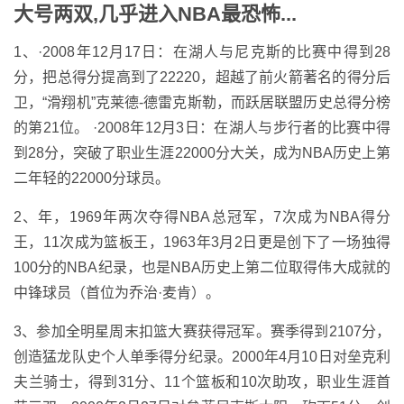
大号两双,几乎进入NBA最恐怖...
1、·2008年12月17日：在湖人与尼克斯的比赛中得到28
分，把总得分提高到了22220，超越了前火箭著名的得分后
卫，“滑翔机”克莱德-德雷克斯勒，而跃居联盟历史总得分榜
的第21位。 ·2008年12月3日：在湖人与步行者的比赛中得
到28分，突破了职业生涯22000分大关，成为NBA历史上第
二年轻的22000分球员。
2、年，1969年两次夺得NBA总冠军，7次成为NBA得分
王，11次成为篮板王，1963年3月2日更是创下了一场独得
100分的NBA纪录，也是NBA历史上第二位取得伟大成就的
中锋球员（首位为乔治·麦肯）。
3、参加全明星周末扣篮大赛获得冠军。赛季得到2107分，
创造猛龙队史个人单季得分纪录。2000年4月10日对垒克利
夫兰骑士，得到31分、11个篮板和10次助攻，职业生涯首