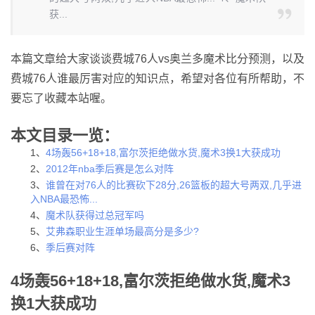
获...
本篇文章给大家谈谈费城76人vs奥兰多魔术比分预测，以及
费城76人谁最厉害对应的知识点，希望对各位有所帮助，不
要忘了收藏本站喔。
本文目录一览：
1、
4场轰56+18+18,富尔茨拒绝做水货,魔术3换1大获成功
2、
2012年nba季后赛是怎么对阵
3、
谁曾在对76人的比赛砍下28分,26篮板的超大号两双,几乎进
入NBA最恐怖...
4、
魔术队获得过总冠军吗
5、
艾弗森职业生涯单场最高分是多少?
6、
季后赛对阵
4场轰56+18+18,富尔茨拒绝做水货,魔术3
换1大获成功