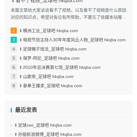
🍢看不了视频_足球吧 hkqba.com
本篇文章给大家谈谈看不了视频，以及看不了视频是什么原因
对应的知识点，希望对各位有所帮助，不要忘了收藏本站喔。
本文目录一览： 1、我手机...
🍢横洲工业_足球吧 hkqba.com
🍢电视节目主持人30年年度风云人物_足球吧 hkqba.com
🍢足球帽子戏法_足球吧 hkqba.com
🍢保罗-阿伦_足球吧 hkqba.com
🍢2010年总决赛第七场_足球吧 hkqba.com
🍢山歌帝_足球吧 hkqba.com
🍢泰拳王播求_足球吧 hkqba.com
最近发表
🍢足球ceo_足球吧 hkqba.com
🍢孙俪新浪微博_足球吧 hkqba.com