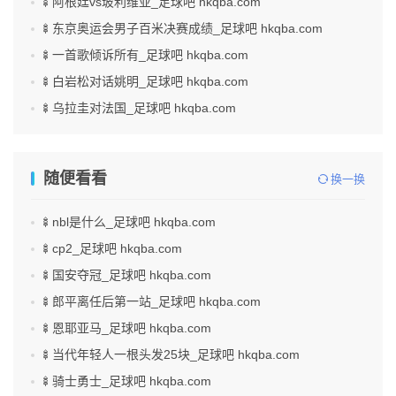
🍢阿根廷vs玻利维亚_足球吧 hkqba.com
🍢东京奥运会男子百米决赛成绩_足球吧 hkqba.com
🍢一首歌倾诉所有_足球吧 hkqba.com
🍢白岩松对话姚明_足球吧 hkqba.com
🍢乌拉圭对法国_足球吧 hkqba.com
随便看看
换一换
🍢nbl是什么_足球吧 hkqba.com
🍢cp2_足球吧 hkqba.com
🍢国安夺冠_足球吧 hkqba.com
🍢郎平离任后第一站_足球吧 hkqba.com
🍢恩耶亚马_足球吧 hkqba.com
🍢当代年轻人一根头发25块_足球吧 hkqba.com
🍢骑士勇士_足球吧 hkqba.com