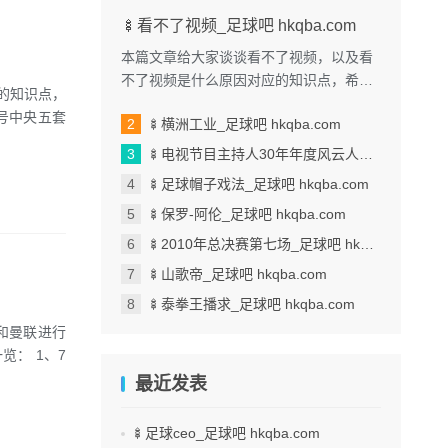
🍢看不了视频_足球吧 hkqba.com
本篇文章给大家谈谈看不了视频，以及看
不了视频是什么原因对应的知识点，希望
的知识点，
对各位有所帮助，不要忘了收藏本站喔。
号中央五套
🍢横洲工业_足球吧 hkqba.com
本文目录一览： 1、我手机...
🍢电视节目主持人30年年度风云人物_足球吧 hkqba.com
🍢足球帽子戏法_足球吧 hkqba.com
🍢保罗-阿伦_足球吧 hkqba.com
🍢2010年总决赛第七场_足球吧 hkqba.com
🍢山歌帝_足球吧 hkqba.com
🍢泰拳王播求_足球吧 hkqba.com
和曼联进行
： 1、7
最近发表
🍢足球ceo_足球吧 hkqba.com