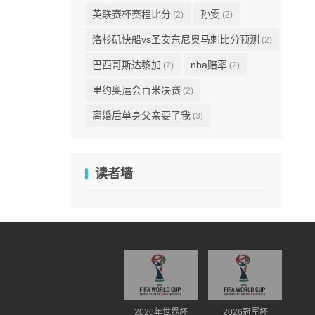
英联赛杯赛程比分
孙雯
(2)
(2)
洛杉矶快船vs圣安东尼奥马刺比分预测
(2)
巴西哥斯达黎加
nba赔率
(2)
(2)
里约奥运会百米决赛
(2)
离婚后单身父亲要了我
(3)
读者墙
2026年世界杯
2026冠军杯