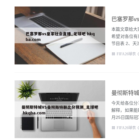
巴塞罗那vs
本篇文章给大
希望对各位有
节目表 2
FIFA26球衣
曼彻斯特城V
今天给各位分
解释，如果能
月25日国际冠军
FIFA26球衣