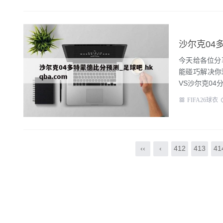
沙尔克04多
今天给各位分
能碰巧解决你
FIFA26球衣
‹‹
‹
412
413
41