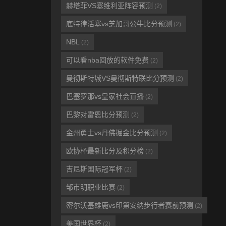
赫塔菲VS塞维利亚阵容预测
(2)
底特律活塞vs芝加哥公牛比分预测
(2)
NBL
(2)
可以看nba回放的软件免费
(2)
曼彻斯特城VS曼彻斯特联比分预测
(2)
巴塞罗那vs皇家社会直播
(2)
巴黎对雷恩比分预测
(2)
金州勇士vs丹佛掘金比分预测
(2)
欧协杯最新比分及积分榜
(2)
吉尼斯国际冠军杯
(2)
邹市明职业比赛
(2)
密尔沃基雄鹿vs印第安纳步行者赛前预测
(2)
美国世界杯
(2)