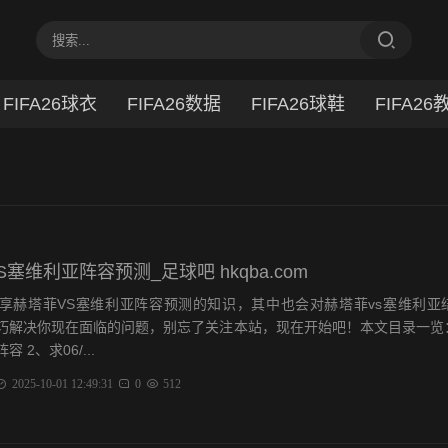
FIFA26球衣
FIFA26数据
FIFA26球鞋
FIFA26
S塞维利亚阵容预测_足球吧 hkqba.com
享赫塔菲VS塞维利亚阵容预测的知识，其中也会对赫塔菲vs塞维利亚
巧解决你现在面临的问题，别忘了关注本站，现在开始吧！本文目录一览： 
欧洲杯西班牙阵容 2、求06/...
2025-10-01 12:49:31
0
512