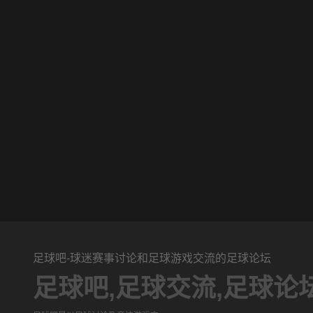
足球吧-球迷赛事讨论和足球游戏交流的足球论坛
足球吧,足球交流,足球论