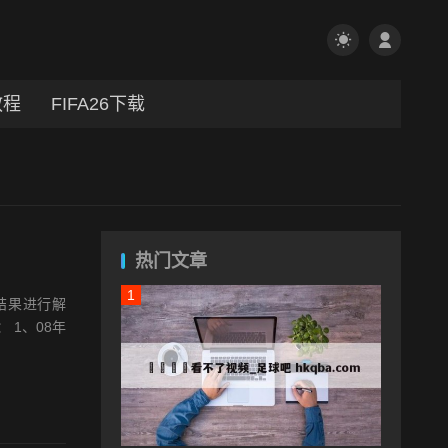
教程
FIFA26下载
热门文章
结果进行解
1、08年