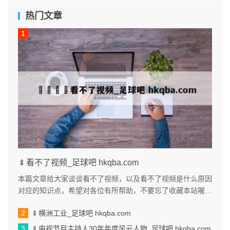
热门文章
🍢看不了视频_足球吧 hkqba.com
本篇文章给大家谈谈看不了视频，以及看不了视频是什么原因
对应的知识点，希望对各位有所帮助，不要忘了收藏本站喔。
本文目录一览： 1、我手机...
🍢横洲工业_足球吧 hkqba.com
🍢电视节目主持人30年年度风云人物_足球吧 hkqba.com