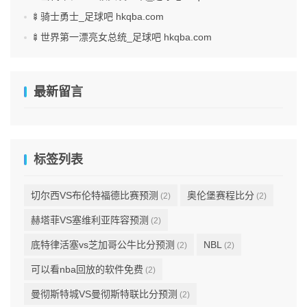
🍢骑士勇士_足球吧 hkqba.com
🍢世界第一漂亮女总统_足球吧 hkqba.com
最新留言
标签列表
切尔西VS布伦特福德比赛预测
奥伦堡赛程比分
(2)
(2)
赫塔菲VS塞维利亚阵容预测
(2)
底特律活塞vs芝加哥公牛比分预测
NBL
(2)
(2)
可以看nba回放的软件免费
(2)
曼彻斯特城VS曼彻斯特联比分预测
(2)