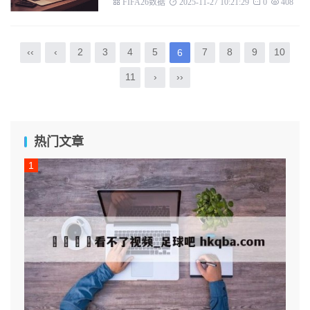
FIFA26数据
2025-11-27 10:21:29
0
408
‹‹
‹
2
3
4
5
7
8
9
10
6
11
›
››
热门文章