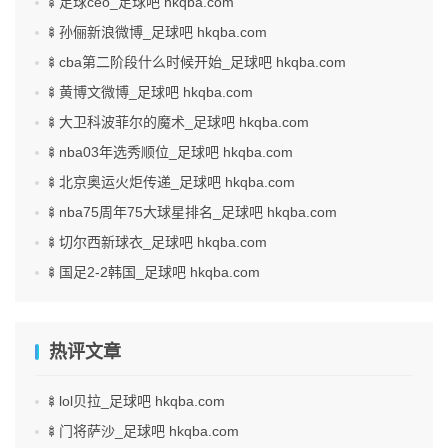
🍢足球ceo_足球吧 hkqba.com
🍢孙俪新浪微博_足球吧 hkqba.com
🍢cba第二阶段什么时候开始_足球吧 hkqba.com
🍢黄博文微博_足球吧 hkqba.com
🍢大卫科波菲尔的魔术_足球吧 hkqba.com
🍢nba03年选秀顺位_足球吧 hkqba.com
🍢北京奥运火炬传递_足球吧 hkqba.com
🍢nba75周年75大球星排名_足球吧 hkqba.com
🍢切尔西新球衣_足球吧 hkqba.com
🍢国足2-2韩国_足球吧 hkqba.com
热评文章
🍢lol贝拉_足球吧 hkqba.com
🍢门将萨沙_足球吧 hkqba.com