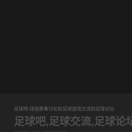
足球吧-球迷赛事讨论和足球游戏交流的足球论坛
足球吧,足球交流,足球论