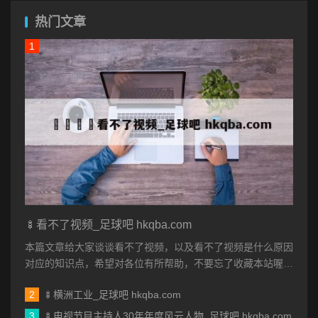
热门文章
🍢看不了视频_足球吧 hkqba.com
本篇文章给大家谈谈看不了视频，以及看不了视频是什么原因
对应的知识点，希望对各位有所帮助，不要忘了收藏本站喔。
本文目录一览： 1、我手机...
🍢横洲工业_足球吧 hkqba.com
🍢电视节目主持人30年年度风云人物_足球吧 hkqba.com