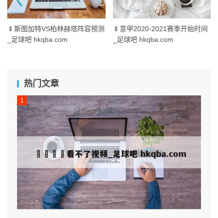
🍢斯图加特VS柏林赫塔阵容预测
🍢意甲2020-2021赛季开始时间
_足球吧 hkqba.com
_足球吧 hkqba.com
热门文章