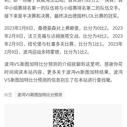
制，即一场输了就被淘汰出局。首先进行四分之一决赛，其
中小组赛排名第一的队伍将与小组赛排名第二的队伍交手。
接下来是半决赛和决赛，最终决出德国杯LOL比赛的冠军。
2023年2月8日，桑德豪森对上弗赖堡，比分为0比2。 2023
年2月8日，法兰克福与达姆施塔交战，比分为4比2。 2023
年2月9日，纽伦堡与杜塞多夫比赛，比分为1比1。 2023年
2月9日，波鸿迎战多特蒙德，比分为1比2。
波鸿VS斯图加特比分预测的介绍就聊到这里吧，感谢你花
时间阅读本站内容，更多关于波鸿vs斯图加特结果、波鸿
VS斯图加特比分预测的信息别忘了在本站进行查找喔。
标签
波鸿VS斯图加特比分预测