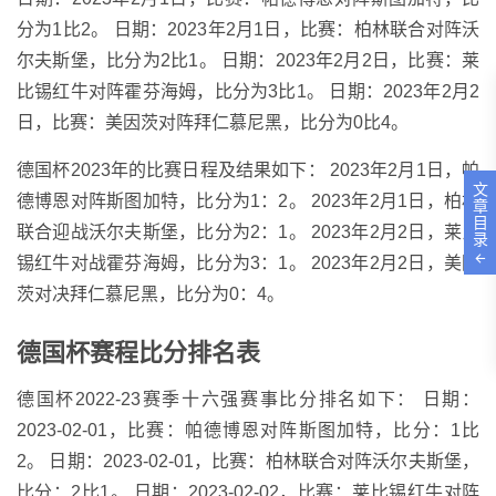
分为1比2。 日期：2023年2月1日，比赛：柏林联合对阵沃
尔夫斯堡，比分为2比1。 日期：2023年2月2日，比赛：莱
比锡红牛对阵霍芬海姆，比分为3比1。 日期：2023年2月2
日，比赛：美因茨对阵拜仁慕尼黑，比分为0比4。
德国杯2023年的比赛日程及结果如下： 2023年2月1日，帕
文
德博恩对阵斯图加特，比分为1：2。 2023年2月1日，柏林
章
目
联合迎战沃尔夫斯堡，比分为2：1。 2023年2月2日，莱比
录
锡红牛对战霍芬海姆，比分为3：1。 2023年2月2日，美因
茨对决拜仁慕尼黑，比分为0：4。
德国杯赛程比分排名表
德国杯2022-23赛季十六强赛事比分排名如下： 日期：
2023-02-01，比赛：帕德博恩对阵斯图加特，比分：1比
2。 日期：2023-02-01，比赛：柏林联合对阵沃尔夫斯堡，
比分：2比1。 日期：2023-02-02，比赛：莱比锡红牛对阵