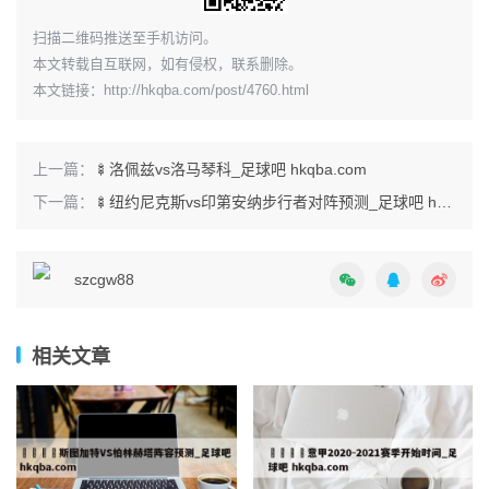
​扫描二维码推送至手机访问。
本文转载自互联网，如有侵权，联系删除。
本文链接：
http://hkqba.com/post/4760.html
上一篇：
🍢洛佩兹vs洛马琴科_足球吧 hkqba.com
下一篇：
🍢纽约尼克斯vs印第安纳步行者对阵预测_足球吧 hkqba.com
szcgw88
相关文章