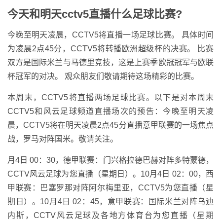
今天和明天cctv5直播什么足球比赛?
今晚至明天凌晨，CCTV5将直播一场足球比赛。 具体时间
为凌晨2点45分，CCTV5将转播欧洲超级杯的决赛。 比赛
双方是国际米兰与马德里竞技，这是上赛季欧冠冠军与欧联
杯冠军的对决。 观众朋友们敬请期待这场精彩的比赛。
本周末，CCTV5将直播两场足球比赛。以下是对本周末
CCTV5和风云足球频道直播场次的预告：今晚至明天凌
晨，CCTV5将在明天凌晨2点45分直播意甲联赛的一场焦点
战，罗马对阵国米。敬请关注。
月4日 00：30，德甲联赛：门兴格拉德巴赫对阵多特蒙德，
CCTV风云足球为您直播（星期日）。10月4日 02：00，西
甲联赛：巴塞罗那对阵阿尔梅里亚，CCTV5为您直播（星
期日）。10月4日 02：45，意甲联赛：国际米兰对阵乌迪
内斯，CCTV风云足球及各地方体育台为您直播（星期