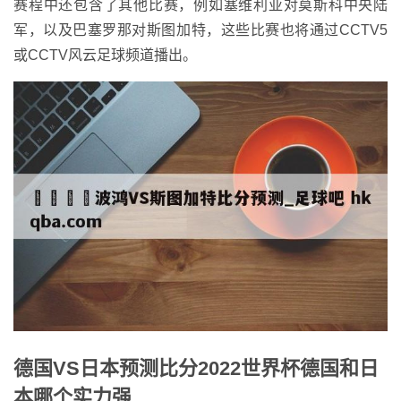
赛程中还包含了其他比赛，例如塞维利亚对莫斯科中央陆
军，以及巴塞罗那对斯图加特，这些比赛也将通过CCTV5
或CCTV风云足球频道播出。
德国VS日本预测比分2022世界杯德国和日
本哪个实力强