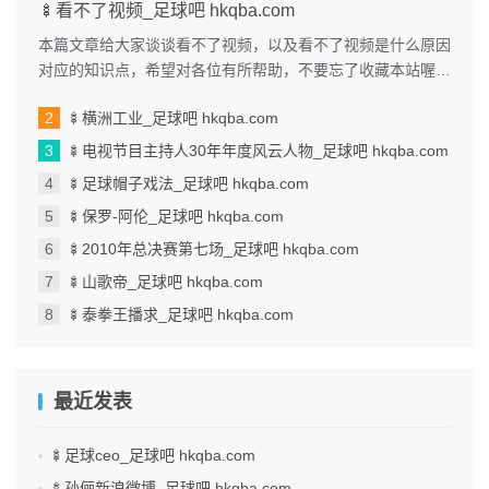
🍢看不了视频_足球吧 hkqba.com
本篇文章给大家谈谈看不了视频，以及看不了视频是什么原因
对应的知识点，希望对各位有所帮助，不要忘了收藏本站喔。
本文目录一览： 1、我手机...
🍢横洲工业_足球吧 hkqba.com
🍢电视节目主持人30年年度风云人物_足球吧 hkqba.com
🍢足球帽子戏法_足球吧 hkqba.com
🍢保罗-阿伦_足球吧 hkqba.com
🍢2010年总决赛第七场_足球吧 hkqba.com
🍢山歌帝_足球吧 hkqba.com
🍢泰拳王播求_足球吧 hkqba.com
最近发表
🍢足球ceo_足球吧 hkqba.com
🍢孙俪新浪微博_足球吧 hkqba.com