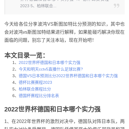
2023 5、柏林联合...
今天给各位分享波鸿VS斯图加特比分预测的知识，其中也
会对波鸿vs斯图加特结果进行解释，如果能碰巧解决你现在
面临的问题，别忘了关注本站，现在开始吧！
本文目录一览：
1、
2022世界杯德国和日本哪个实力强
2、
今天和明天cctv5直播什么足球比赛?
3、
德国VS日本预测比分2022世界杯德国和日本哪个实力强
4、
德杯比赛赛程2023
5、
柏林联合赛程比分
6、
德国杯赛程比分排名表
2022世界杯德国和日本哪个实力强
1、在2022年世界杯的激烈对决中，德国队对阵日本队，两