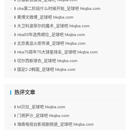
🍢cba第二阶段什么时候开始_足球吧 hkqba.com
🍢黄博文微博_足球吧 hkqba.com
🍢大卫科波菲尔的魔术_足球吧 hkqba.com
🍢nba03年选秀顺位_足球吧 hkqba.com
🍢北京奥运火炬传递_足球吧 hkqba.com
🍢nba75周年75大球星排名_足球吧 hkqba.com
🍢切尔西新球衣_足球吧 hkqba.com
🍢国足2-2韩国_足球吧 hkqba.com
热评文章
🍢lol贝拉_足球吧 hkqba.com
🍢门将萨沙_足球吧 hkqba.com
🍢海南电视台影视剧频道_足球吧 hkqba.com