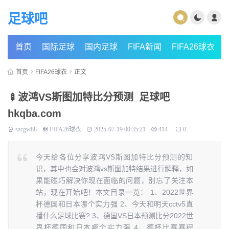
足球吧
首页
国际足球
国内足球
FIFA新闻
FIFA26球衣
首页
FIFA26球衣
正文
🍢波鸿VS斯图加特比分预测_足球吧
hkqba.com
szcgw88
FIFA26球衣
2025-07-19 00:35:21
414
0
今天给各位分享波鸿VS斯图加特比分预测的知
识，其中也会对波鸿vs斯图加特结果进行解释，如
果能碰巧解决你现在面临的问题，别忘了关注本
站，现在开始吧！本文目录一览： 1、2022世界
杯德国和日本哪个实力强 2、今天和明天cctv5直
播什么足球比赛? 3、德国VS日本预测比分2022世
界杯德国和日本哪个实力强 4、德杯比赛赛程