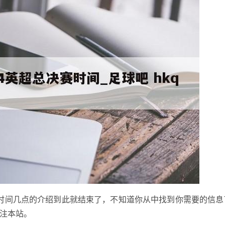
决赛时间几点的介绍到此就结束了，不知道你从中找到你需要的信息
注本站。