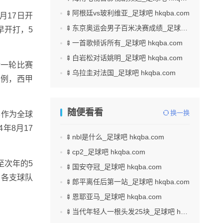
🍢阿根廷vs玻利维亚_足球吧 hkqba.com
月17日开
🍢东京奥运会男子百米决赛成绩_足球吧 hkqba.com
早开打，5
🍢一首歌倾诉所有_足球吧 hkqba.com
🍢白岩松对话姚明_足球吧 hkqba.com
后一轮比赛
🍢乌拉圭对法国_足球吧 hkqba.com
为例，西甲
随便看看
换一换
赛作为全球
年8月17
🍢nbl是什么_足球吧 hkqba.com
🍢cp2_足球吧 hkqba.com
至次年的5
🍢国安夺冠_足球吧 hkqba.com
，各支球队
🍢郎平离任后第一站_足球吧 hkqba.com
🍢恩耶亚马_足球吧 hkqba.com
🍢当代年轻人一根头发25块_足球吧 hkqba.com