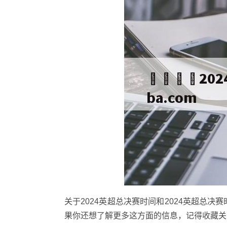
关于2024英超总决赛时间和2024英超总
果你还想了解更多这方面的信息，记得收藏关