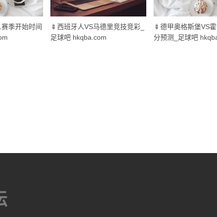
021赛季开始时间
🍢西班牙人VS马德里竞技竞彩_
🍢德甲奥格斯堡VS
om
足球吧 hkqba.com
分预测_足球吧 hkqba
坛