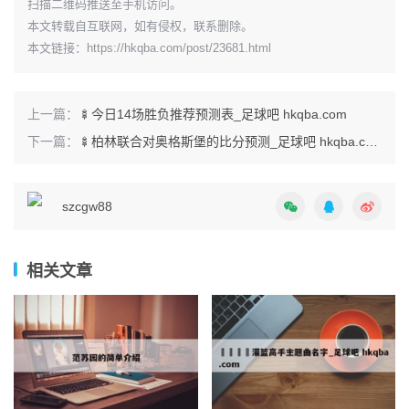
​扫描二维码推送至手机访问。
本文转载自互联网，如有侵权，联系删除。
本文链接：
https://hkqba.com/post/23681.html
上一篇：
🍢今日14场胜负推荐预测表_足球吧 hkqba.com
下一篇：
🍢柏林联合对奥格斯堡的比分预测_足球吧 hkqba.com
szcgw88
相关文章