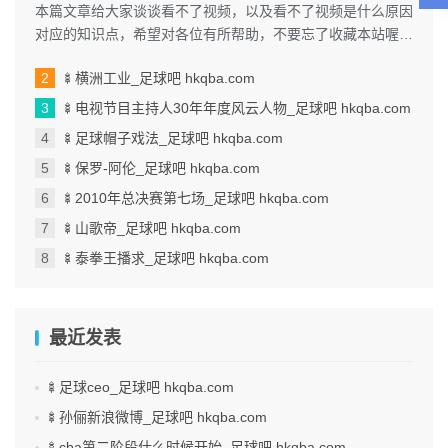
本篇文章给大家谈谈看不了视频，以及看不了视频是什么原因
对应的知识点，希望对各位有所帮助，不要忘了收藏本站喔。
本文目录一览： 1、我手机...
🍢横洲工业_足球吧 hkqba.com
🍢电视节目主持人30年年度风云人物_足球吧 hkqba.com
🍢足球帽子戏法_足球吧 hkqba.com
🍢保罗-阿伦_足球吧 hkqba.com
🍢2010年总决赛第七场_足球吧 hkqba.com
🍢山歌帝_足球吧 hkqba.com
🍢泰拳王播求_足球吧 hkqba.com
最近发表
🍢足球ceo_足球吧 hkqba.com
🍢孙俪新浪微博_足球吧 hkqba.com
🍢cba第二阶段什么时候开始_足球吧 hkqba.com