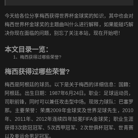
今天给各位分享梅西获得世界杯金球奖的知识，其中也会对
梅西世界杯金球奖的主题曲叫什么进行解释，如果能碰巧解
决你现在面临的问题，别忘了关注本站，现在开始吧！
本文目录一览：
1、
梅西获得过哪些荣誉?
梅西获得过哪些荣誉?
梅西是阿根廷的球员。以下是关于梅西的详细信息：国籍：
阿根廷。出生日期：1987年6月24日。职业：足球运动员，
司职前锋，同时可以兼任攻击型中场。现效力球队：巴塞罗
那。主要荣誉：荣膺2009年金球奖及世界足球先生，2010
年、2011年、2012年连续四年加冕FIFA金球奖；职业生涯
获得3次欧冠冠军、5次西甲冠军、2次世俱杯冠军、世青赛
以及奥运会男足冠军。