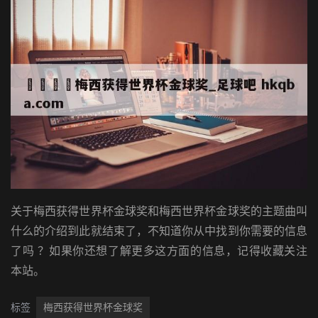
关于梅西获得世界杯金球奖和梅西世界杯金球奖的主题曲叫
什么的介绍到此就结束了，不知道你从中找到你需要的信息
了吗 ？如果你还想了解更多这方面的信息，记得收藏关注
本站。
标签
梅西获得世界杯金球奖