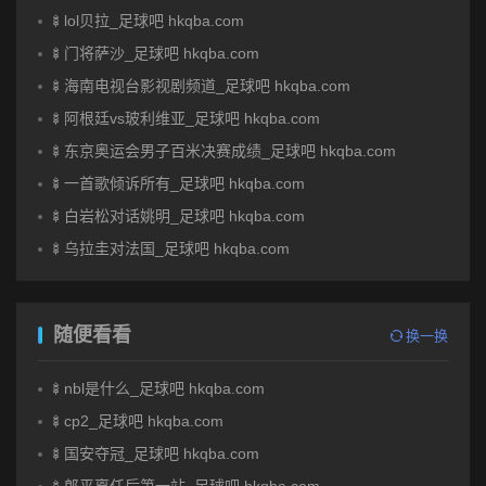
🍢lol贝拉_足球吧 hkqba.com
🍢门将萨沙_足球吧 hkqba.com
🍢海南电视台影视剧频道_足球吧 hkqba.com
🍢阿根廷vs玻利维亚_足球吧 hkqba.com
🍢东京奥运会男子百米决赛成绩_足球吧 hkqba.com
🍢一首歌倾诉所有_足球吧 hkqba.com
🍢白岩松对话姚明_足球吧 hkqba.com
🍢乌拉圭对法国_足球吧 hkqba.com
随便看看
换一换
🍢nbl是什么_足球吧 hkqba.com
🍢cp2_足球吧 hkqba.com
🍢国安夺冠_足球吧 hkqba.com