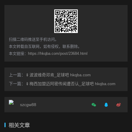
​扫描二维码推送至手机访问。
本文转载自互联网，如有侵权，联系删除。
本文链接：
https://hkqba.com/post/23684.html
上一篇：
🍢波波维奇邓肯_足球吧 hkqba.com
下一篇：
🍢梅西加盟迈阿密传闻遭否认_足球吧 hkqba.com
szcgw88
相关文章