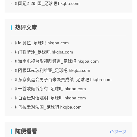
🍢国足2-2韩国_足球吧 hkqba.com
热评文章
🍢lol贝拉_足球吧 hkqba.com
🍢门将萨沙_足球吧 hkqba.com
🍢海南电视台影视剧频道_足球吧 hkqba.com
🍢阿根廷vs玻利维亚_足球吧 hkqba.com
🍢东京奥运会男子百米决赛成绩_足球吧 hkqba.com
🍢一首歌倾诉所有_足球吧 hkqba.com
🍢白岩松对话姚明_足球吧 hkqba.com
🍢乌拉圭对法国_足球吧 hkqba.com
随便看看
换一换