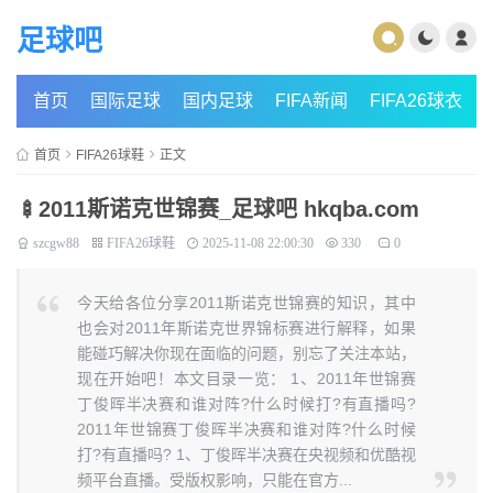
足球吧
首页
国际足球
国内足球
FIFA新闻
FIFA26球衣
首页
FIFA26球鞋
正文
🍢2011斯诺克世锦赛_足球吧 hkqba.com
szcgw88
FIFA26球鞋
2025-11-08 22:00:30
330
0
今天给各位分享2011斯诺克世锦赛的知识，其中
也会对2011年斯诺克世界锦标赛进行解释，如果
能碰巧解决你现在面临的问题，别忘了关注本站，
现在开始吧！本文目录一览： 1、2011年世锦赛
丁俊晖半决赛和谁对阵?什么时候打?有直播吗?
2011年世锦赛丁俊晖半决赛和谁对阵?什么时候
打?有直播吗? 1、丁俊晖半决赛在央视频和优酷视
频平台直播。受版权影响，只能在官方...