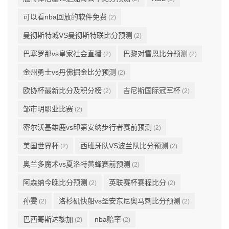
可以看nba回放的软件免费
(2)
曼彻斯特城VS曼彻斯特联比分预测
(2)
巴塞罗那vs皇家社会直播
巴黎对雷恩比分预测
(2)
(2)
金州勇士vs丹佛掘金比分预测
(2)
欧协杯最新比分及积分榜
吉尼斯国际冠军杯
(2)
(2)
邹市明职业比赛
(2)
密尔沃基雄鹿vs印第安纳步行者赛前预测
(2)
美国世界杯
西班牙队VS波兰队比分预测
(2)
(2)
奥兰多魔术vs夏洛特黄蜂赛前预测
(2)
阿森纳今晚比分预测
英联赛杯赛程比分
(2)
(2)
孙雯
洛杉矶快船vs圣安东尼奥马刺比分预测
(2)
(2)
巴西哥斯达黎加
nba赔率
(2)
(2)