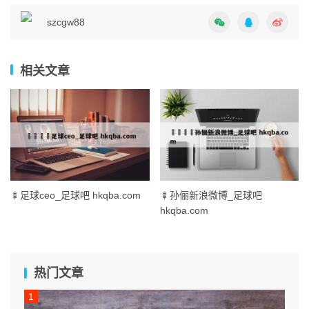
szcgw88
相关文章
🍢足球ceo_足球吧 hkqba.com
🍢孙俪新浪微博_足球吧
hkqba.com
热门文章