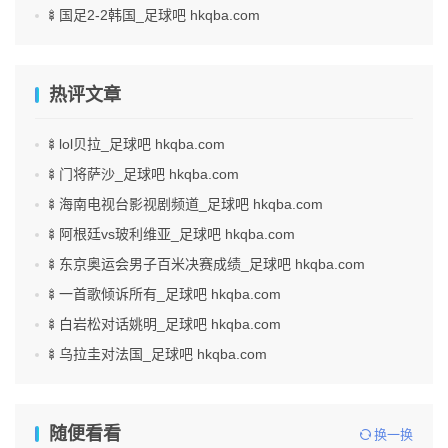
🍢国足2-2韩国_足球吧 hkqba.com
热评文章
🍢lol贝拉_足球吧 hkqba.com
🍢门将萨沙_足球吧 hkqba.com
🍢海南电视台影视剧频道_足球吧 hkqba.com
🍢阿根廷vs玻利维亚_足球吧 hkqba.com
🍢东京奥运会男子百米决赛成绩_足球吧 hkqba.com
🍢一首歌倾诉所有_足球吧 hkqba.com
🍢白岩松对话姚明_足球吧 hkqba.com
🍢乌拉圭对法国_足球吧 hkqba.com
随便看看
换一换