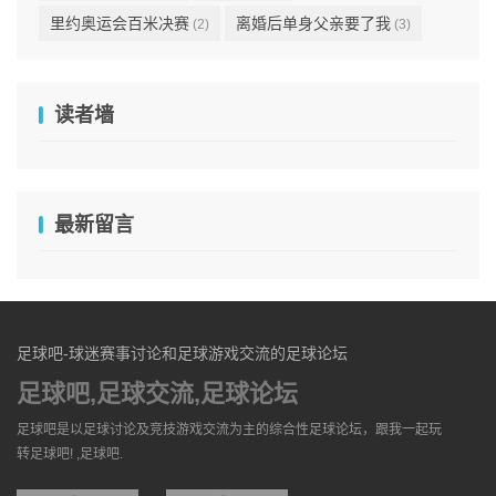
里约奥运会百米决赛
离婚后单身父亲要了我
(2)
(3)
读者墙
最新留言
足球吧-球迷赛事讨论和足球游戏交流的足球论坛
足球吧,足球交流,足球论坛
足球吧是以足球讨论及竞技游戏交流为主的综合性足球论坛，跟我一起玩
转足球吧! ,足球吧.