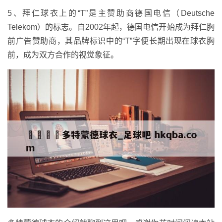
5、拜仁球衣上的“T”是主赞助商德国电信（Deutsche
Telekom）的标志。自2002年起，德国电信开始成为拜仁胸
前广告赞助商，其品牌标识中的“T”字便长期出现在球衣胸
前，成为双方合作的视觉象征。