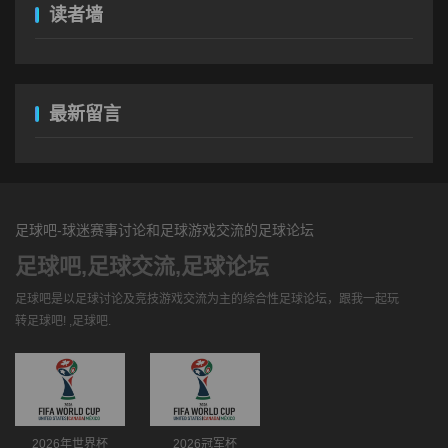
读者墙
最新留言
足球吧-球迷赛事讨论和足球游戏交流的足球论坛
足球吧,足球交流,足球论坛
足球吧是以足球讨论及竞技游戏交流为主的综合性足球论坛，跟我一起玩
转足球吧! ,足球吧.
2026年世界杯
2026冠军杯