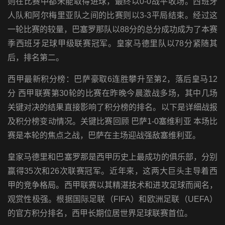
则在比赛中都未能取得进球，最终以0-0战平收场。西班牙
人队和阿尔梅里亚队之间的比赛则以3-3平局结束。经过这
一轮比赛的较量，巴塞罗那队以88分的总分成功成为了本赛
季西班牙足球甲级联赛冠军。皇家马德里队以78分紧随其
后，排名第二。
西甲最新积分榜：巴萨豪取6连胜攀升至第2，落后皇马12
分 西甲联赛第30轮的比赛在昨晚今晨激战多场，其中几场
关键对决的结果直接影响了积分榜的排名。以下是详细战报
及积分榜变动情况。关键比赛回顾 巴萨1-0塞维利亚 本场比
赛是本轮的焦点之战，巴萨在主场迎战强敌塞维利亚。
皇家马德里和巴塞罗那是西甲历史上最成功的俱乐部，分别
赢得35次和26次联赛冠军。近年来，这两大巨头主导着西
甲的竞争格局。西甲联赛以其精湛技术和进攻足球而闻名，
观赏性极强。根据国际足联（FIFA）和欧洲足联（UEFA）
的官方积分排名，西甲长期位居世界足球联赛首位。