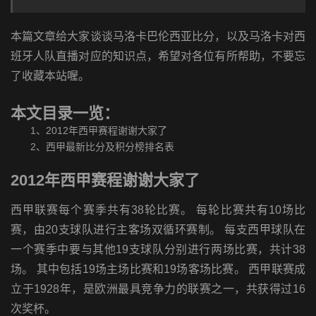
本篇文章给大家谈谈马洛卡巴伦西亚比分，以及马洛卡对西
班牙人队直播对应的知识点，希望对各位有所帮助，不要忘
了收藏本站喔。
本文目录一览：
1、
2012年西甲赛程谢谢大家了
2、
西甲最新比分及积分榜排名表
2012年西甲赛程谢谢大家了
西甲联赛每个赛季共有38轮比赛。 每轮比赛共有10场比
赛，由20支球队进行主客场双循环赛制。 每支西甲球队在
一个赛季中要与其他19支球队分别进行两场比赛，共计38
场。 其中包括19场主场比赛和19场客场比赛。 西甲联赛成
立于1928年，是欧洲最具竞争力的联赛之一，共获得过16
次奖杯。