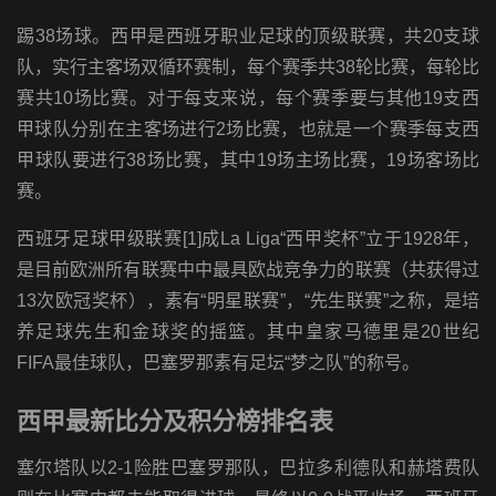
踢38场球。西甲是西班牙职业足球的顶级联赛，共20支球
队，实行主客场双循环赛制，每个赛季共38轮比赛，每轮比
赛共10场比赛。对于每支来说，每个赛季要与其他19支西
甲球队分别在主客场进行2场比赛，也就是一个赛季每支西
甲球队要进行38场比赛，其中19场主场比赛，19场客场比
赛。
西班牙足球甲级联赛[1]成La Liga“西甲奖杯”立于1928年，
是目前欧洲所有联赛中中最具欧战竞争力的联赛（共获得过
13次欧冠奖杯），素有“明星联赛”，“先生联赛”之称，是培
养足球先生和金球奖的摇篮。其中皇家马德里是20世纪
FIFA最佳球队，巴塞罗那素有足坛“梦之队”的称号。
西甲最新比分及积分榜排名表
塞尔塔队以2-1险胜巴塞罗那队，巴拉多利德队和赫塔费队