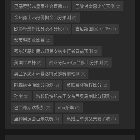
巴塞罗那vs皇家社会直播
巴黎对雷恩比分预测
(2)
(2)
金州勇士vs丹佛掘金比分预测
(2)
欧协杯最新比分及积分榜
吉尼斯国际冠军杯
(2)
(2)
邹市明职业比赛
(2)
密尔沃基雄鹿vs印第安纳步行者赛前预测
(2)
美国世界杯
西班牙队VS波兰队比分预测
(2)
(2)
奥兰多魔术vs夏洛特黄蜂赛前预测
(2)
阿森纳今晚比分预测
英联赛杯赛程比分
(2)
(2)
孙雯
洛杉矶快船vs圣安东尼奥马刺比分预测
(2)
(2)
巴西哥斯达黎加
nba赔率
(2)
(2)
里约奥运会百米决赛
离婚后单身父亲要了我
(2)
(3)