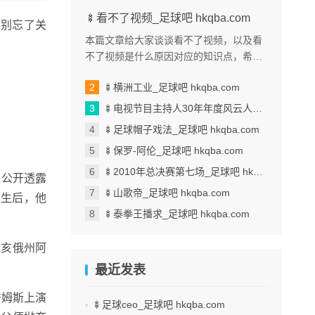
🍢看不了视频_足球吧 hkqba.com
，别忘了关
本篇文章给大家谈谈看不了视频，以及看
不了视频是什么原因对应的知识点，希望
对各位有所帮助，不要忘了收藏本站喔。
🍢横洲工业_足球吧 hkqba.com
本文目录一览： 1、我手机...
🍢电视节目主持人30年年度风云人物_足球吧 hkqba.com
🍢足球帽子戏法_足球吧 hkqba.com
🍢保罗-阿伦_足球吧 hkqba.com
🍢2010年总决赛第七场_足球吧 hkqba.com
未公开透露
🍢山歌帝_足球吧 hkqba.com
出生后，他
🍢泰拳王播求_足球吧 hkqba.com
俄亥俄州阿
最近发表
詹姆斯上演
🍢足球ceo_足球吧 hkqba.com