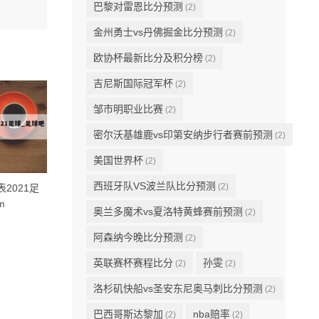
巴黎对雷恩比分预测
(2)
金州勇士vs丹佛掘金比分预测
(2)
欧协杯最新比分及积分榜
(2)
吉尼斯国际冠军杯
(2)
邹市明职业比赛
(2)
密尔沃基雄鹿vs印第安纳步行者赛前预测
(2)
美国世界杯
(2)
西班牙队VS波兰队比分预测
(2)
2021足
🍢瑞典超_足球吧 hkqba.com
🍢荷乙积分_足球吧 hkqb
m
奥兰多魔术vs夏洛特黄蜂赛前预测
(2)
阿森纳今晚比分预测
(2)
英联赛杯赛程比分
孙雯
(2)
(2)
洛杉矶快船vs圣安东尼奥马刺比分预测
(2)
巴西哥斯达黎加
nba赔率
(2)
(2)