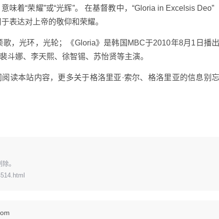
着“荣耀”或“光辉”。 在基督教中，“Gloria in Excelsis Deo”（ G
的开头，用于表达对上帝的敬仰和荣耀。
 ɡlor-]n.荣耀颂歌，光环，光轮；《Gloria》是韩国MBC于2010年8月1
裴斗娜、李天熙、徐智锡、苏怡贤等主演。
间阅读本站内容，更多关于格洛里亚·索尔、格洛里亚的信息别
删除。
4514.html
om