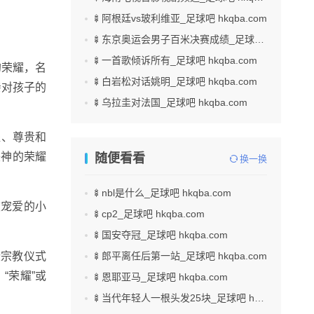
🍢阿根廷vs玻利维亚_足球吧 hkqba.com
🍢东京奥运会男子百米决赛成绩_足球吧 hkqba.com
🍢一首歌倾诉所有_足球吧 hkqba.com
朽的荣耀，名
🍢白岩松对话姚明_足球吧 hkqba.com
亲对孩子的
🍢乌拉圭对法国_足球吧 hkqba.com
耀、尊贵和
赞美神的荣耀
随便看看
换一换
🍢nbl是什么_足球吧 hkqba.com
被宠爱的小
🍢cp2_足球吧 hkqba.com
🍢国安夺冠_足球吧 hkqba.com
些宗教仪式
🍢郎平离任后第一站_足球吧 hkqba.com
“荣耀”或
🍢恩耶亚马_足球吧 hkqba.com
🍢当代年轻人一根头发25块_足球吧 hkqba.com