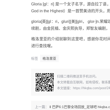
Gloria [ɡl：ri] 是一个女子名字，源自拉丁语，意味
God in the Highest）是一首赞美诗
gloria[英][ɡl：ri，ɡluri][美][ɡlri，
续剧，由金民植、金庆熙执导，郑智友编剧，
格洛里亚的介绍就聊到这里吧，感谢你花时
进行查找喔。
标签
格洛里亚
​扫描二维码推送至手机访问。
本文转载自互联网，如有侵权，联系
本文链接：
https://hkqba.com/post/2
上一篇：
🍢巴萨6:1巴黎全场回放_足球吧 hkqba.c