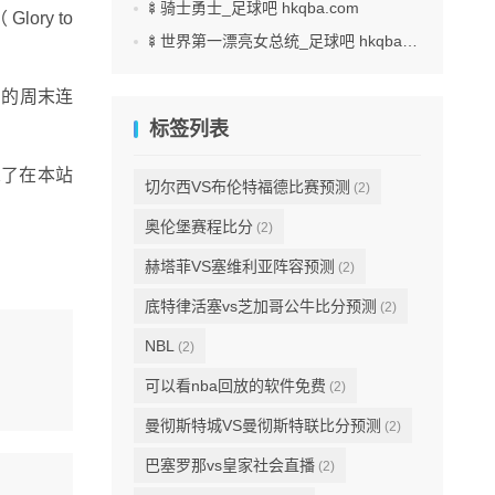
🍢骑士勇士_足球吧 hkqba.com
lory to
🍢世界第一漂亮女总统_足球吧 hkqba.com
日播出的周末连
标签列表
忘了在本站
切尔西VS布伦特福德比赛预测
(2)
奥伦堡赛程比分
(2)
赫塔菲VS塞维利亚阵容预测
(2)
底特律活塞vs芝加哥公牛比分预测
(2)
NBL
(2)
可以看nba回放的软件免费
(2)
曼彻斯特城VS曼彻斯特联比分预测
(2)
巴塞罗那vs皇家社会直播
(2)