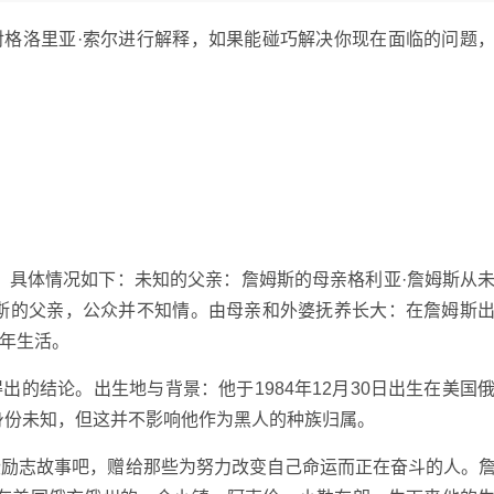
对格洛里亚·索尔进行解释，如果能碰巧解决你现在面临的问题
息。具体情况如下：未知的父亲：詹姆斯的母亲格利亚·詹姆斯从
姆斯的父亲，公众并不知情。由母亲和外婆抚养长大：在詹姆斯
年生活。
的结论。出生地与背景：他于1984年12月30日出生在美国
身份未知，但这并不影响他作为黑人的种族归属。
些励志故事吧，赠给那些为努力改变自己命运而正在奋斗的人。