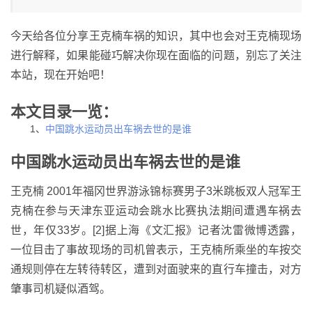
今天给各位分享王克楠车祸的知识，其中也会对王克楠现场
进行解释，如果能碰巧解决你现在面临的问题，别忘了关注
本站，现在开始吧！
本文目录一览：
1、
中国跳水运动员出车祸去世的是谁
中国跳水运动员出车祸去世的是谁
王克楠 2001年福冈世界游泳锦标赛男子3米跳板双人冠军王
克楠在参与天津东亚运动会跳水比赛执法期间遭遇车祸去
世，年仅33岁。[2]据上海《文汇报》记者沈雷微博透露，
一位目击了事故现场的司机曾表示，王克楠所乘坐的车按交
通规则停在左转待转区，遭到对面驶来的直行车撞击，对方
肇事司机疑似酒驾。