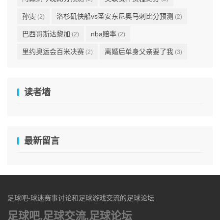
孙雯
洛杉矶快船vs圣安东尼奥马刺比分预测
(2)
(2)
巴西哥斯达黎加
nba赔率
(2)
(2)
里约奥运会百米决赛
离婚后单身父亲要了我
(2)
(3)
读者墙
最新留言
足球吧-球迷赛事讨论和足球游戏交流的足球论坛
足球吧,足球交流,足球论坛