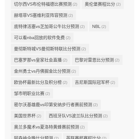
切尔西VS布伦特福德比赛预测
奥伦堡赛程比分
(2)
(2)
赫塔菲VS塞维利亚阵容预测
(2)
底特律活塞vs芝加哥公牛比分预测
NBL
(2)
(2)
可以看nba回放的软件免费
(2)
曼彻斯特城VS曼彻斯特联比分预测
(2)
巴塞罗那vs皇家社会直播
巴黎对雷恩比分预测
(2)
(2)
金州勇士vs丹佛掘金比分预测
(2)
欧协杯最新比分及积分榜
吉尼斯国际冠军杯
(2)
(2)
邹市明职业比赛
(2)
密尔沃基雄鹿vs印第安纳步行者赛前预测
(2)
美国世界杯
西班牙队VS波兰队比分预测
(2)
(2)
奥兰多魔术vs夏洛特黄蜂赛前预测
(2)
阿森纳今晚比分预测
英联赛杯赛程比分
(2)
(2)