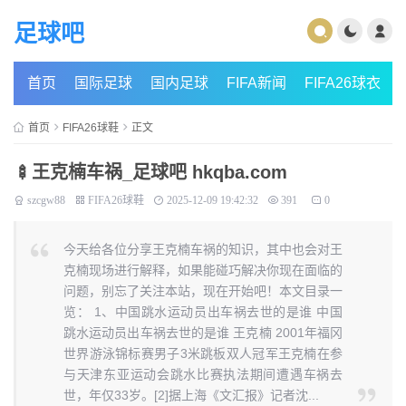
足球吧
首页
国际足球
国内足球
FIFA新闻
FIFA26球衣
首页
FIFA26球鞋
正文
🍢王克楠车祸_足球吧 hkqba.com
szcgw88
FIFA26球鞋
2025-12-09 19:42:32
391
0
今天给各位分享王克楠车祸的知识，其中也会对王
克楠现场进行解释，如果能碰巧解决你现在面临的
问题，别忘了关注本站，现在开始吧！本文目录一
览： 1、中国跳水运动员出车祸去世的是谁 中国
跳水运动员出车祸去世的是谁 王克楠 2001年福冈
世界游泳锦标赛男子3米跳板双人冠军王克楠在参
与天津东亚运动会跳水比赛执法期间遭遇车祸去
世，年仅33岁。[2]据上海《文汇报》记者沈...