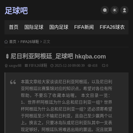
足球吧
首页
国际足球
国内足球
FIFA新闻
FIFA26球衣
首页
FIFA26球鞋
正文
🍢尼日利亚阿根廷_足球吧 hkqba.com
szcgw88
FIFA26球鞋
2025-12-10 09:00:39
418
0
本篇文章给大家谈谈尼日利亚阿根廷，以及尼日利
亚阿根廷比赛集锦对应的知识点，希望对各位有所
帮助，不要忘了收藏本站喔。 本文目录一览：
1、世界杯阿根廷为什么总和尼日利亚一组? 世界
杯阿根廷为什么总和尼日利亚一组? 还必须寄希望
于阿根廷至少不输尼日利亚，且自己至少赢两个以
上。换言之，只要冰岛队或尼日利亚队其中一支表
现足够好，阿根廷队将难逃出局的噩运。况且就算