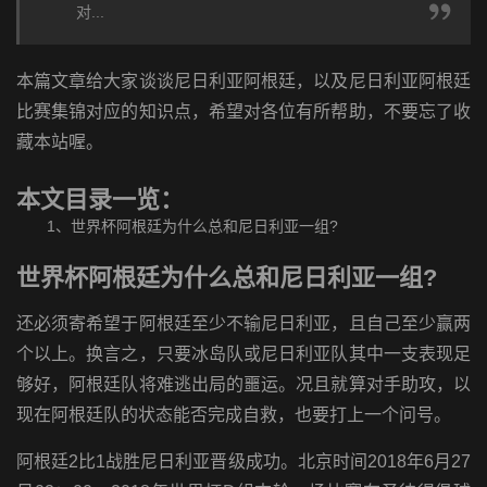
对...
本篇文章给大家谈谈尼日利亚阿根廷，以及尼日利亚阿根廷
比赛集锦对应的知识点，希望对各位有所帮助，不要忘了收
藏本站喔。
本文目录一览：
1、
世界杯阿根廷为什么总和尼日利亚一组?
世界杯阿根廷为什么总和尼日利亚一组?
还必须寄希望于阿根廷至少不输尼日利亚，且自己至少赢两
个以上。换言之，只要冰岛队或尼日利亚队其中一支表现足
够好，阿根廷队将难逃出局的噩运。况且就算对手助攻，以
现在阿根廷队的状态能否完成自救，也要打上一个问号。
阿根廷2比1战胜尼日利亚晋级成功。北京时间2018年6月27