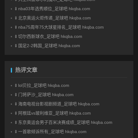
🍢nba03年选秀顺位_足球吧 hkqba.com
🍢北京奥运火炬传递_足球吧 hkqba.com
🍢nba75周年75大球星排名_足球吧 hkqba.com
🍢切尔西新球衣_足球吧 hkqba.com
🍢国足2-2韩国_足球吧 hkqba.com
热评文章
🍢lol贝拉_足球吧 hkqba.com
🍢门将萨沙_足球吧 hkqba.com
🍢海南电视台影视剧频道_足球吧 hkqba.com
🍢阿根廷vs玻利维亚_足球吧 hkqba.com
🍢东京奥运会男子百米决赛成绩_足球吧 hkqba.com
🍢一首歌倾诉所有_足球吧 hkqba.com