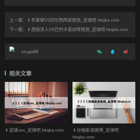
上一篇：
🍢布莱顿VS切尔西阵容预测_足球吧 hkqba.com
下一篇：
🍢西班牙人VS巴列卡诺对阵预测_足球吧 hkqba.com
szcgw88
相关文章
🍢足球ceo_足球吧 hkqba.com
🍢孙俪新浪微博_足球吧
hkqba.com