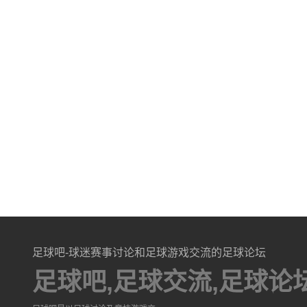
足球吧-球迷赛事讨论和足球游戏交流的足球论坛
足球吧,足球交流,足球论