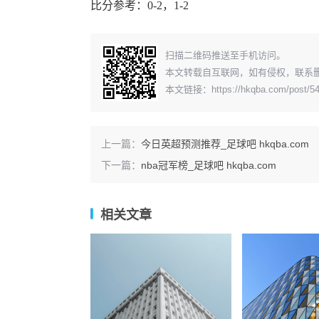
比分参考：0-2，1-2
​扫描二维码推送至手机访问。
本文转载自互联网，如有侵权，联系
本文链接：
https://hkqba.com/post/5
上一篇：
今日英超预测推荐_足球吧 hkqba.com
下一篇：
nba冠军榜_足球吧 hkqba.com
相关文章