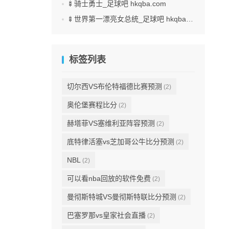
🍢骑士勇士_足球吧 hkqba.com
🍢世界第一漂亮女总统_足球吧 hkqba.com
标签列表
切尔西VS布伦特福德比赛预测
(2)
奥伦堡赛程比分
(2)
赫塔菲VS塞维利亚阵容预测
(2)
底特律活塞vs芝加哥公牛比分预测
(2)
NBL
(2)
可以看nba回放的软件免费
(2)
曼彻斯特城VS曼彻斯特联比分预测
(2)
巴塞罗那vs皇家社会直播
(2)