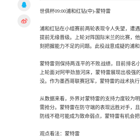
世俱杯09:00浦和红钻(中)-蒙特雷
浦和红钻在小组赛前两轮表现令人失望，遭遇
提前无缘晋级。上轮对阵国际米兰的比赛，
刻把握能力不足的问题。此役战意成疑的浦和
蒙特雷则保持两连平的不败战绩，目前排名
上轮面对阿甲劲旅河床，蒙特雷展现出极强
没。作为墨西哥联赛冠军，蒙特雷的战术执行
从数据来看，外界对蒙特雷的支持力度较为
需抢分。蒙特雷在防守端的表现远胜对手，
防线不稳可能成为致命弱点，蒙特雷有机会把
观点看法：蒙特雷