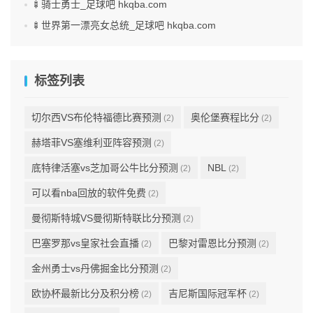
🍢骑士勇士_足球吧 hkqba.com
🍢世界第一漂亮女总统_足球吧 hkqba.com
标签列表
切尔西VS布伦特福德比赛预测
奥伦堡赛程比分
(2)
(2)
赫塔菲VS塞维利亚阵容预测
(2)
底特律活塞vs芝加哥公牛比分预测
NBL
(2)
(2)
可以看nba回放的软件免费
(2)
曼彻斯特城VS曼彻斯特联比分预测
(2)
巴塞罗那vs皇家社会直播
巴黎对雷恩比分预测
(2)
(2)
金州勇士vs丹佛掘金比分预测
(2)
欧协杯最新比分及积分榜
吉尼斯国际冠军杯
(2)
(2)