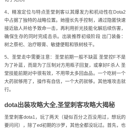
4、精准定位与特点圣堂刺客以其爆发力和机动性在Dota2
中占据了独特的战略位置。她擅长先手控制，通过隐匿快速
接近敌人并给予致命一击，再利用折光技能化解后续伤害，
确保生存的同时完成击杀。出装推荐初级阶段 出门装备：
树之祭祀、治疗眼膏、敏捷便鞋和铁树枝干。
5、圣堂走中需要注意：圣堂前期一般不缺蓝 圣堂控F不是
为了补蓝，而是为了压制对方用瓶子回复，或拿好F杀人 圣
堂技能前期对中很有效，不用带太多回血品。一个吃树一个
大药就够用了，操作有自信，一个大药就够。其他堆攻击就
行。
dota出装攻略大全,圣堂刺客攻略大揭秘
圣堂刺客dota1，玩了两天（疑似百分之百没用过，想玩的
要问问），除了ed初期的沙罗，其他全都没玩过。首先，也