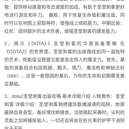
鞋：提供移动速度和攻击速度的加成，有助于圣堂刺客更好
地进行游走和补刀。 魔瓶：用于恢复生命值和魔法值，同
时可以在地图上获取神符，增强线上续航能力。中期出装：
红杖：提供额外的法术伤害，增强圣堂刺客的爆发能力。
2、揭示《DOTA2》圣堂刺客的华丽装备策略 在
《DOTA2》的世界里，圣堂刺客的出装路线如同一道独特
的艺术，既能保证稳健又能激发出惊人的爆发力。首先，基
础的装备组合包括假腿、黯灭、跳刀、魔龙枪和神秘法杖
（bkb），这是一套稳固的基石，为你的生存和初期爆发奠
定基础。
3、dota2圣堂刺客出装攻略 基本详细介绍 人物角色：圣堂
刺客 详细介绍：圣堂刺客驰骋疆场散播减速的陷阱，她屏
蔽掉自身身型，备好埋伏她猎食。当他跳起突袭时，尖利的
灵能之剑将捅穿敌人，一切还击将会在折光率的护甲下消除
化于无形。