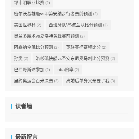
邹市明职业比赛
(2)
密尔沃基雄鹿vs印第安纳步行者赛前预测
(2)
美国世界杯
西班牙队VS波兰队比分预测
(2)
(2)
奥兰多魔术vs夏洛特黄蜂赛前预测
(2)
阿森纳今晚比分预测
英联赛杯赛程比分
(2)
(2)
孙雯
洛杉矶快船vs圣安东尼奥马刺比分预测
(2)
(2)
巴西哥斯达黎加
nba赔率
(2)
(2)
里约奥运会百米决赛
离婚后单身父亲要了我
(2)
(3)
读者墙
最新留言