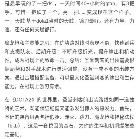
是最早玩的了一把dsl，一天时间40+小时的gtap。有3把
手，可惜一把砍了一个，另一把......变成现在这个样子。
一，天赋 基于dota1当时的天赋，镰刀最好。还有力量，力
速，还有任何天赋都行。
魔龙枪和主灵能之刃：在优势路对线时表现不俗，快速刷兵
和支援队友。后期升级：不断升级折光，提升输出和机动
性，成为战场上的致命一击。总结：圣堂刺客的出装需要根
据局势和对手战术进行灵活调整，没有一成不变的出装方
案。通过合理搭配装备，可以最大化圣堂刺客的输出和生存
能力，在战场上游刃有余。
在《DOTA2》的世界里，圣堂刺客的出装路线如同一道独
特的艺术，既能保证稳健又能激发出惊人的爆发力。首先，
基础的装备组合包括假腿、黯灭、跳刀、魔龙枪和神秘法杖
（bkb），这是一套稳固的基石，为你的生存和初期爆发奠
定基础。