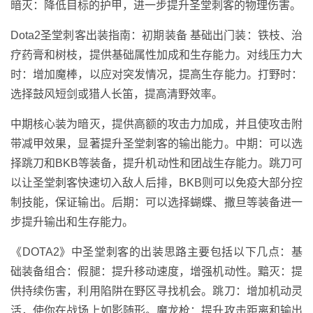
暗灭：降低目标的护甲，进一步提升圣堂刺客的物理伤害。
Dota2圣堂刺客出装指南：初期装备 基础出门装：铁枝、治
疗药膏和树枝，提供基础属性加成和生存能力。对线压力大
时：增加魔棒，以应对突发情况，提高生存能力。打野时：
选择鼓风短剑或猎人长笛，提高清野效率。
中期核心装为暗灭，提供高额的攻击力加成，并且使攻击附
带减甲效果，显著提升圣堂刺客的输出能力。中期：可以选
择跳刀和BKB等装备，提升机动性和团战生存能力。跳刀可
以让圣堂刺客快速切入敌人后排，BKB则可以免疫大部分控
制技能，保证输出。后期：可以选择蝴蝶、撒旦等装备进一
步提升输出和生存能力。
《DOTA2》中圣堂刺客的出装思路主要包括以下几点：基
础装备组合：假腿：提升移动速度，增强机动性。黯灭：提
供持续伤害，利用陷阱在野区寻找机会。跳刀：增加机动灵
活，使你在战场上如影随形。魔龙枪：提升攻击距离和输出