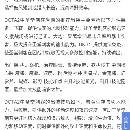
选择鼓风短剑或猎人长笛，提高清野效率。
DOTA2中圣堂刺客后期的推荐出装主要包括以下几件装
备：飞鞋：提供快速的地图移动能力，让圣堂刺客能够迅速
支援战场或进行游走。大炮：显著增加暴击几率和暴击伤
害，极大提升圣堂刺客的输出能力。BKB：提供魔法免疫，
使圣堂刺客在团战中能够无视大多数控制技能，持续输出。
出门装 树之祭祀、治疗眼膏、敏捷便鞋、铁树枝干 中期核
心装 魔棒、魔瓶、速度之靴 后期神装 黑皇杖、金箍棒、幻
影斧、蝴蝶、影刃 技能加点 主升2技能折光，副升1技能隐
匿，最后加大技能暗影之舞。
DOTA2中圣堂刺客的出装技巧如下：增强生存与切入能
力：相位鞋：提供额外的移动速度和攻击速度，有助于圣堂
文
刺客更好地切入战场和追击敌人。韧鼓：增加生命值、攻击
章
目
力和移动速度，同时提供额外的攻击速度和生命恢复，有助
录