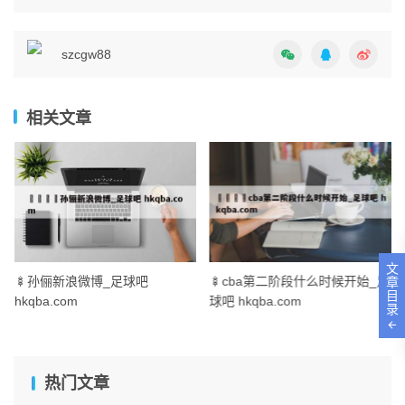
szcgw88
相关文章
文
🍢孙俪新浪微博_足球吧
🍢cba第二阶段什么时候开始_足
章
目
hkqba.com
球吧 hkqba.com
录
热门文章