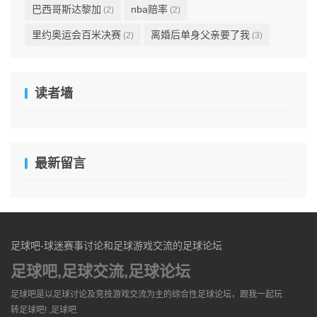
巴西哥斯达黎加
nba赔率
(2)
(2)
里约奥运会百米决赛
离婚后单身父亲要了我
(2)
(3)
读者墙
最新留言
足球吧-球迷赛事讨论和足球游戏交流的足球论坛
足球吧,足球交流,足球论坛
足球吧是以足球讨论及竞技游戏交流为主的综合性足球论坛，跟我一起玩
转足球吧! ,足球吧.