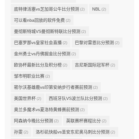
底特律活塞vs芝加哥公牛比分预测
NBL
(2)
(2)
可以看nba回放的软件免费
(2)
曼彻斯特城VS曼彻斯特联比分预测
(2)
巴塞罗那vs皇家社会直播
巴黎对雷恩比分预测
(2)
(2)
金州勇士vs丹佛掘金比分预测
(2)
欧协杯最新比分及积分榜
吉尼斯国际冠军杯
(2)
(2)
邹市明职业比赛
(2)
密尔沃基雄鹿vs印第安纳步行者赛前预测
(2)
美国世界杯
西班牙队VS波兰队比分预测
(2)
(2)
奥兰多魔术vs夏洛特黄蜂赛前预测
(2)
阿森纳今晚比分预测
英联赛杯赛程比分
(2)
(2)
孙雯
洛杉矶快船vs圣安东尼奥马刺比分预测
(2)
(2)