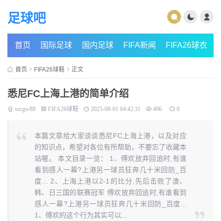
足球吧
首页
国际足球
国内足球
FIFA新闻
FIFA26球衣
首页
FIFA26球鞋
正文
悉尼FC上海上港的简单介绍
szcgw88
FIFA26球鞋
2025-08-01 04:42:31
496
0
本篇文章给大家谈谈悉尼FC上海上港，以及对应
的知识点，希望对各位有所帮助，不要忘了收藏本
站喔。 本文目录一览： 1、傅欢放弃回追时,有谁
看到感人一幕?上港另一球员狂奔几十米回防_百
度... 2、上海上港以2-1的比分,先后击败了澳、
韩、日三国的联赛冠军 傅欢放弃回追时,有谁看到
感人一幕?上港另一球员狂奔几十米回防_百度...
1、傅欢的这个行为其实可以...