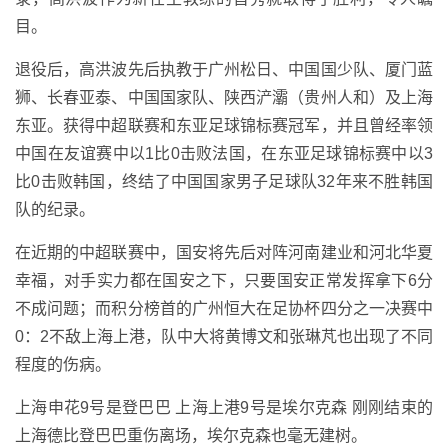
目。
退役后，高洪波先后执教于广州松日、中国国少队、厦门蓝
狮、长春亚泰、中国国家队、陕西浐灞（贵州人和）及上海
东亚。获得中超联赛和东亚足球锦标赛冠军，并且曾经率领
中国在友谊赛中以1比0击败法国，在东亚足球锦标赛中以3
比0击败韩国，终结了中国国家男子足球队32年来不胜韩国
队的纪录。
在近期的中超联赛中，国安将先后对阵河南建业和河北华夏
幸福，对手实力都在国安之下，只要国安正常发挥拿下6分
不成问题；而积分榜首的广州恒大在足协杯四分之一决赛中
0：2不敌上海上港，队中大将黄博文和张琳芃也出现了不同
程度的伤病。
上海申花9号是登巴巴 上海上港9号是埃尔克森 刚刚结束的
上海德比登巴巴重伤离场，埃尔克森也毫无建树。