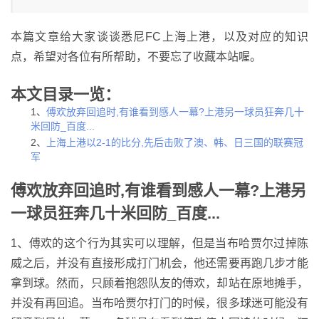
本篇文章给大家谈谈悉尼FC上海上港，以及对应的知识
点，希望对各位有所帮助，不要忘了收藏本站喔。
本文目录一览：
1、
傅欢放弃回追时,有谁看到感人一幕?上港另一球员狂奔几十
米回防_百度...
2、
上海上港以2-1的比分,先后击败了澳、韩、日三国的联赛冠
军
傅欢放弃回追时,有谁看到感人一幕?上港另
一球员狂奔几十米回防_百度...
1、傅欢的这个行为其实可以理解，但是当布哈贾尔过掉陈
威之后，并没有直接形成打门机会，他还需要再跑几步才能
拿到球。然而，只顾着抱怨队友的傅欢，却站在原地摊手，
并没有再回追。当布哈贾尔打门的时候，很多球迷可能没有