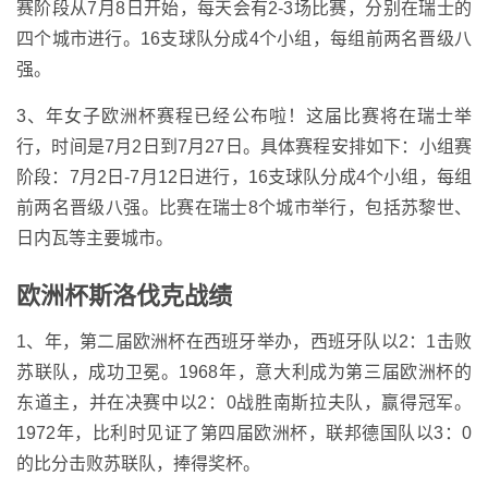
赛阶段从7月8日开始，每天会有2-3场比赛，分别在瑞士的
四个城市进行。16支球队分成4个小组，每组前两名晋级八
强。
3、年女子欧洲杯赛程已经公布啦！这届比赛将在瑞士举
行，时间是7月2日到7月27日。具体赛程安排如下：小组赛
阶段：7月2日-7月12日进行，16支球队分成4个小组，每组
前两名晋级八强。比赛在瑞士8个城市举行，包括苏黎世、
日内瓦等主要城市。
欧洲杯斯洛伐克战绩
1、年，第二届欧洲杯在西班牙举办，西班牙队以2：1击败
苏联队，成功卫冕。1968年，意大利成为第三届欧洲杯的
东道主，并在决赛中以2：0战胜南斯拉夫队，赢得冠军。
1972年，比利时见证了第四届欧洲杯，联邦德国队以3：0
的比分击败苏联队，捧得奖杯。