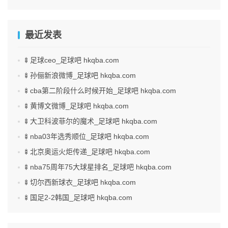
最近发表
🍢足球ceo_足球吧 hkqba.com
🍢孙俪新浪微博_足球吧 hkqba.com
🍢cba第二阶段什么时候开始_足球吧 hkqba.com
🍢黄博文微博_足球吧 hkqba.com
🍢大卫科波菲尔的魔术_足球吧 hkqba.com
🍢nba03年选秀顺位_足球吧 hkqba.com
🍢北京奥运火炬传递_足球吧 hkqba.com
🍢nba75周年75大球星排名_足球吧 hkqba.com
🍢切尔西新球衣_足球吧 hkqba.com
🍢国足2-2韩国_足球吧 hkqba.com