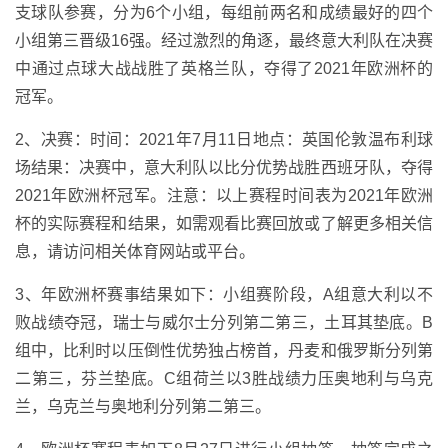
支球队参赛，分为6个小组，每组前两名和成绩最好的四个
小组第三晋级16强。经过激烈的角逐，最终意大利队在决赛
中通过点球大战战胜了英格兰队，夺得了2021年欧洲杯的
冠军。
2、决赛：时间：2021年7月11日地点：英国伦敦温布利球
场结果：决赛中，意大利队以比分优势战胜西班牙队，夺得
2021年欧洲杯冠军。注意：以上赛程时间表为2021年欧洲
杯的实际赛程和结果，如需观看比赛回放或了解更多相关信
息，请访问相关体育网站或平台。
3、年欧洲杯赛事结果如下：小组赛阶段，A组意大利以不
败战绩夺冠，瑞士与威尔士分列第二第三，土耳其垫底。B
组中，比利时以压倒性优势独占榜首，丹麦和俄罗斯分列第
二第三，芬兰垫底。C组荷兰以3胜战绩力压奥地利与乌克
兰，乌克兰与奥地利分列第二第三。