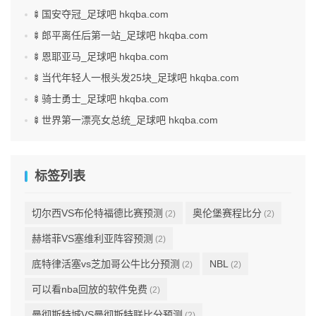
🍢国安夺冠_足球吧 hkqba.com
🍢郎平离任后第一站_足球吧 hkqba.com
🍢恩耶亚马_足球吧 hkqba.com
🍢当代年轻人一根头发25块_足球吧 hkqba.com
🍢骑士勇士_足球吧 hkqba.com
🍢世界第一漂亮女总统_足球吧 hkqba.com
标签列表
切尔西VS布伦特福德比赛预测
奥伦堡赛程比分
(2)
(2)
赫塔菲VS塞维利亚阵容预测
(2)
底特律活塞vs芝加哥公牛比分预测
NBL
(2)
(2)
可以看nba回放的软件免费
(2)
曼彻斯特城VS曼彻斯特联比分预测
(2)