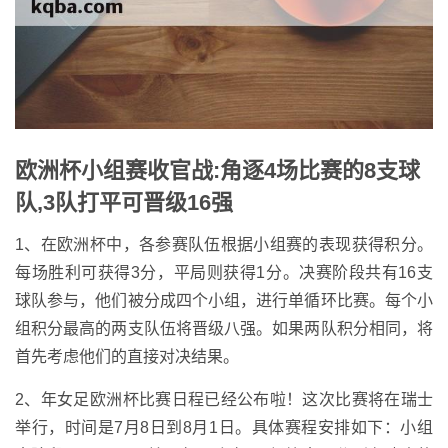
欧洲杯小组赛收官战:角逐4场比赛的8支球
队,3队打平可晋级16强
1、在欧洲杯中，各参赛队伍根据小组赛的表现获得积分。
每场胜利可获得3分，平局则获得1分。决赛阶段共有16支
球队参与，他们被分成四个小组，进行单循环比赛。每个小
组积分最高的两支队伍将晋级八强。如果两队积分相同，将
首先考虑他们的直接对决结果。
2、年女足欧洲杯比赛日程已经公布啦！这次比赛将在瑞士
举行，时间是7月8日到8月1日。具体赛程安排如下：小组