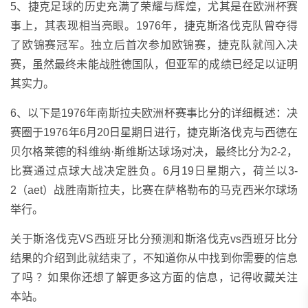
5、捷克足球的历史充满了荣耀与辉煌，尤其是在欧洲杯赛
事上，其表现相当亮眼。1976年，捷克斯洛伐克队曾夺得
了欧锦赛冠军。独立后首次参加欧锦赛，捷克队就闯入决
赛，虽然最终未能战胜德国队，但亚军的成绩已经足以证明
其实力。
6、以下是1976年南斯拉夫欧洲杯赛事比分的详细概述：决
赛圈于1976年6月20日星期日进行，捷克斯洛伐克与西德在
贝尔格莱德的科维纳·斯维斯达球场对决，最终比分为2-2，
比赛通过点球大战决定胜负。6月19日星期六，荷兰以3-
2（aet）战胜南斯拉夫，比赛在萨格勒布的马克西米尔球场
举行。
关于斯洛伐克VS西班牙比分预测和斯洛伐克vs西班牙比分
结果的介绍到此就结束了，不知道你从中找到你需要的信息
了吗 ？如果你还想了解更多这方面的信息，记得收藏关注
本站。