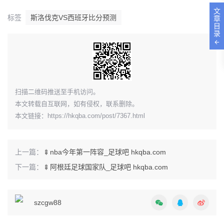
文
标签
斯洛伐克VS西班牙比分预测
章
目
录
​扫描二维码推送至手机访问。
本文转载自互联网，如有侵权，联系删除。
本文链接：
https://hkqba.com/post/7367.html
上一篇：
🍢nba今年第一阵容_足球吧 hkqba.com
下一篇：
🍢阿根廷足球国家队_足球吧 hkqba.com
szcgw88