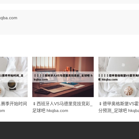
ba.com
021赛季开始时间
🍢西班牙人VS马德里竞技竞彩_
🍢德甲奥格斯堡VS
om
足球吧 hkqba.com
分预测_足球吧 hkqba