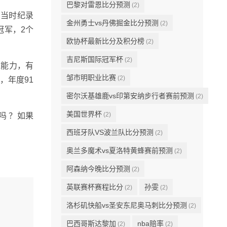
巴黎对雷恩比分预测
(2)
破当时纪录
金州勇士vs丹佛掘金比分预测
(2)
冠军，2个
欧协杯最新比分及积分榜
(2)
吉尼斯国际冠军杯
(2)
球能力，有
邹市明职业比赛
(2)
，年度91
密尔沃基雄鹿vs印第安纳步行者赛前预测
(2)
美国世界杯
(2)
吗 ？如果
西班牙队VS波兰队比分预测
(2)
奥兰多魔术vs夏洛特黄蜂赛前预测
(2)
阿森纳今晚比分预测
(2)
英联赛杯赛程比分
孙雯
(2)
(2)
洛杉矶快船vs圣安东尼奥马刺比分预测
(2)
巴西哥斯达黎加
nba赔率
(2)
(2)