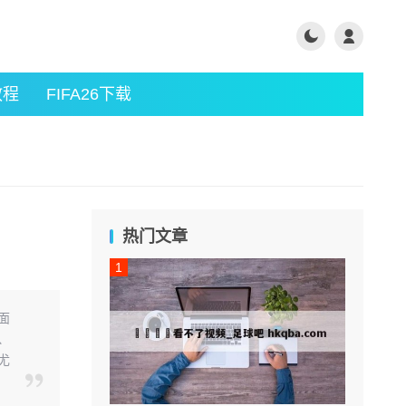
教程
FIFA26下载
热门文章
面
、
尤