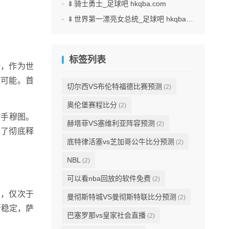
🍢骑士勇士_足球吧 hkqba.com
🍢世界第一漂亮女总统_足球吧 hkqba.com
标签列表
特，作为世
有可能。首
切尔西VS布伦特福德比赛预测
(2)
奥伦堡赛程比分
(2)
射手穆图。
赫塔菲VS塞维利亚阵容预测
(2)
到了彻底释
底特律活塞vs芝加哥公牛比分预测
(2)
NBL
(2)
可以看nba回放的软件免费
(2)
名，仅次于
曼彻斯特城VS曼彻斯特联比分预测
(2)
渐稳定，萨
巴塞罗那vs皇家社会直播
(2)