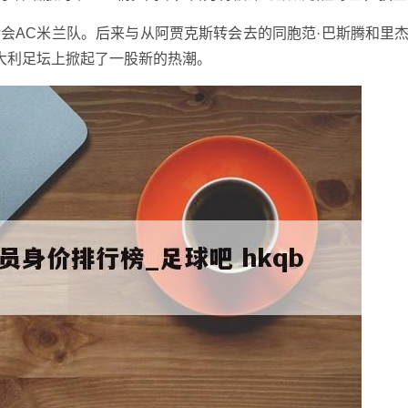
价转会AC米兰队。后来与从阿贾克斯转会去的同胞范·巴斯腾和里
大利足坛上掀起了一股新的热潮。