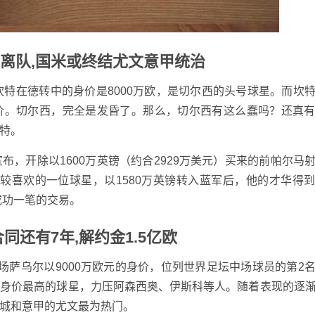
”离队,国米或终结尤文意甲统治
坎特在德转中的身价是8000万欧，是切尔西的头号球星。而坎
价。切尔西，完全是发昏了。那么，切尔西有这么蠢吗？还真
特。
式宣布，开除以1600万英镑（约合2929万美元）买来的前帕尔马
比较喜欢的一位球星，以1580万英镑转入蓝军后，他的才华得
成功一笔的交易。
同还有7年,解约金1.5亿欧
场萨乌尔以9000万欧元的身价，位列世界足坛中场球员的第2
中身价最高的球星，力压阿森西奥、伊斯科等人。随着表现的逐
城和意甲的尤文最为热门。