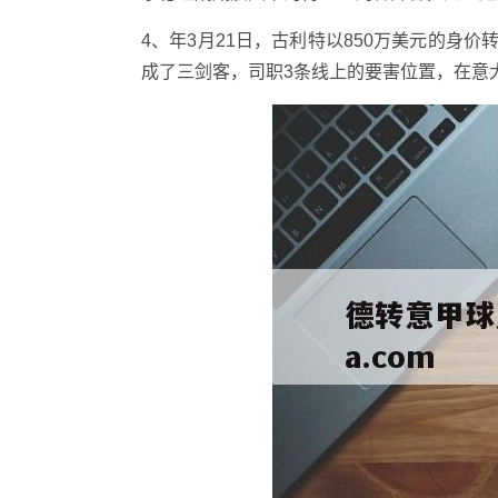
4、年3月21日，古利特以850万美元的身
成了三剑客，司职3条线上的要害位置，在意