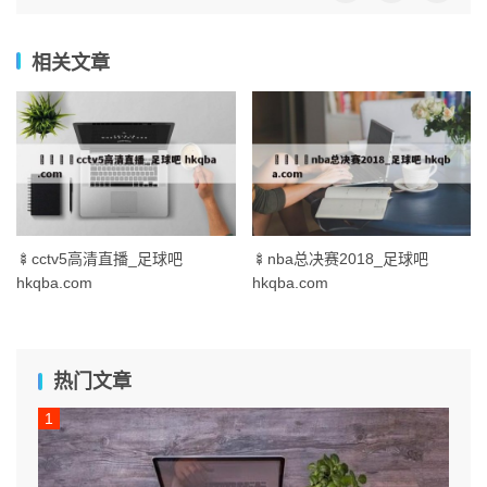
相关文章
🍢cctv5高清直播_足球吧
🍢nba总决赛2018_足球吧
hkqba.com
hkqba.com
热门文章