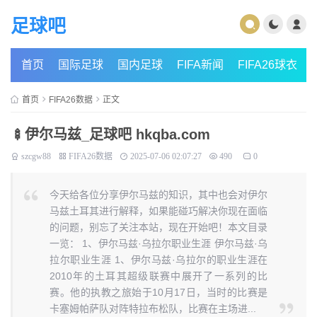
足球吧
首页
国际足球
国内足球
FIFA新闻
FIFA26球衣
首页
FIFA26数据
正文
🍢伊尔马兹_足球吧 hkqba.com
szcgw88
FIFA26数据
2025-07-06 02:07:27
490
0
今天给各位分享伊尔马兹的知识，其中也会对伊尔
马兹土耳其进行解释，如果能碰巧解决你现在面临
的问题，别忘了关注本站，现在开始吧！本文目录
一览： 1、伊尔马兹·乌拉尔职业生涯 伊尔马兹·乌
拉尔职业生涯 1、伊尔马兹·乌拉尔的职业生涯在
2010年的土耳其超级联赛中展开了一系列的比
赛。他的执教之旅始于10月17日，当时的比赛是
卡塞姆帕萨队对阵特拉布松队，比赛在主场进...