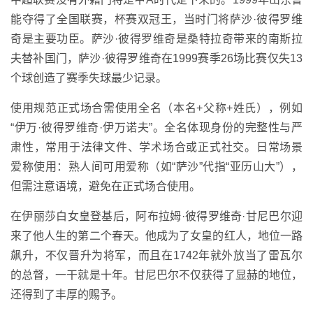
能夺得了全国联赛，杯赛双冠王，当时门将萨沙·彼得罗维
奇是主要功臣。萨沙·彼得罗维奇是桑特拉奇带来的南斯拉
夫替补国门，萨沙·彼得罗维奇在1999赛季26场比赛仅失13
个球创造了赛季失球最少记录。
使用规范正式场合需使用全名（本名+父称+姓氏），例如
“伊万·彼得罗维奇·伊万诺夫”。全名体现身份的完整性与严
肃性，常用于法律文件、学术场合或正式社交。日常场景
爱称使用：熟人间可用爱称（如“萨沙”代指“亚历山大”），
但需注意语境，避免在正式场合使用。
在伊丽莎白女皇登基后，阿布拉姆·彼得罗维奇·甘尼巴尔迎
来了他人生的第二个春天。他成为了女皇的红人，地位一路
飙升，不仅晋升为将军，而且在1742年就外放当了雷瓦尔
的总督，一干就是十年。甘尼巴尔不仅获得了显赫的地位，
还得到了丰厚的赐予。