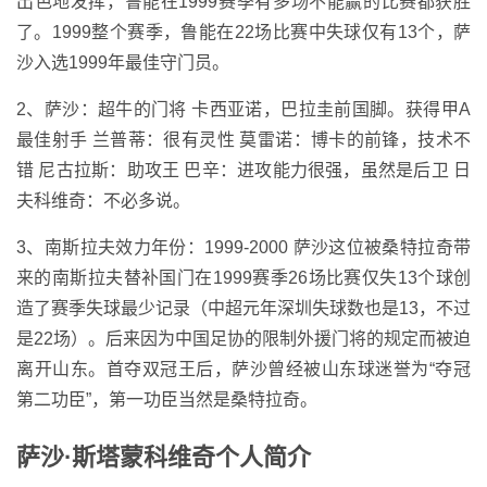
出色地发挥，鲁能在1999赛季有多场不能赢的比赛都获胜
了。1999整个赛季，鲁能在22场比赛中失球仅有13个，萨
沙入选1999年最佳守门员。
2、萨沙：超牛的门将 卡西亚诺，巴拉圭前国脚。获得甲A
最佳射手 兰普蒂：很有灵性 莫雷诺：博卡的前锋，技术不
错 尼古拉斯：助攻王 巴辛：进攻能力很强，虽然是后卫 日
夫科维奇：不必多说。
3、南斯拉夫效力年份：1999-2000 萨沙这位被桑特拉奇带
来的南斯拉夫替补国门在1999赛季26场比赛仅失13个球创
造了赛季失球最少记录（中超元年深圳失球数也是13，不过
是22场）。后来因为中国足协的限制外援门将的规定而被迫
离开山东。首夺双冠王后，萨沙曾经被山东球迷誉为“夺冠
第二功臣”，第一功臣当然是桑特拉奇。
萨沙·斯塔蒙科维奇个人简介