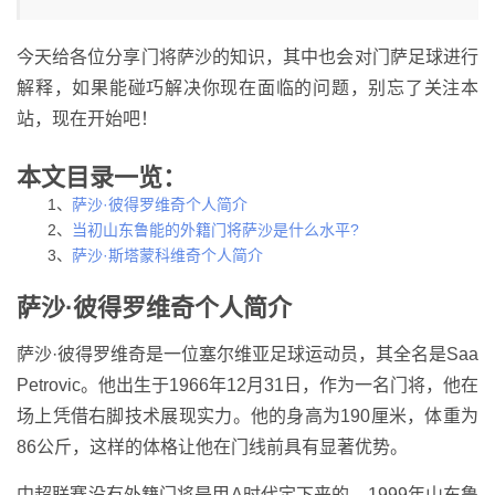
今天给各位分享门将萨沙的知识，其中也会对门萨足球进行
解释，如果能碰巧解决你现在面临的问题，别忘了关注本
站，现在开始吧！
本文目录一览：
1、
萨沙·彼得罗维奇个人简介
2、
当初山东鲁能的外籍门将萨沙是什么水平?
3、
萨沙·斯塔蒙科维奇个人简介
萨沙·彼得罗维奇个人简介
萨沙·彼得罗维奇是一位塞尔维亚足球运动员，其全名是Saa
Petrovic。他出生于1966年12月31日，作为一名门将，他在
场上凭借右脚技术展现实力。他的身高为190厘米，体重为
86公斤，这样的体格让他在门线前具有显著优势。
中超联赛没有外籍门将是甲A时代定下来的。1999年山东鲁