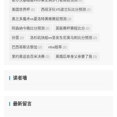
密尔沃基雄鹿vs印第安纳步行者赛前预测
(2)
美国世界杯
西班牙队VS波兰队比分预测
(2)
(2)
奥兰多魔术vs夏洛特黄蜂赛前预测
(2)
阿森纳今晚比分预测
英联赛杯赛程比分
(2)
(2)
孙雯
洛杉矶快船vs圣安东尼奥马刺比分预测
(2)
(2)
巴西哥斯达黎加
nba赔率
(2)
(2)
里约奥运会百米决赛
离婚后单身父亲要了我
(2)
(3)
读者墙
最新留言