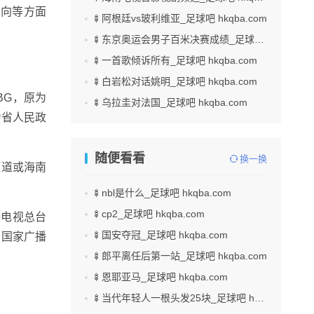
方向等方面
🍢阿根廷vs玻利维亚_足球吧 hkqba.com
🍢东京奥运会男子百米决赛成绩_足球吧 hkqba.com
🍢一首歌倾诉所有_足球吧 hkqba.com
🍢白岩松对话姚明_足球吧 hkqba.com
BG，原为
🍢乌拉圭对法国_足球吧 hkqba.com
为省人民政
随便看看
换一换
频道或海南
🍢nbl是什么_足球吧 hkqba.com
🍢cp2_足球吧 hkqba.com
播电视总台
🍢国安夺冠_足球吧 hkqba.com
，国家广播
🍢郎平离任后第一站_足球吧 hkqba.com
🍢恩耶亚马_足球吧 hkqba.com
🍢当代年轻人一根头发25块_足球吧 hkqba.com