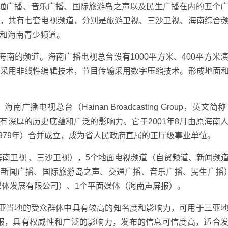
交通广播、音乐广播、国际旅游岛之声以及民生广播在内的五个
模，共有七套电视频道，分别是旅游卫视、三沙卫视、海南综合
和海南青少频道。
南的频道。海南广播电视总台设有1000平方米、400平方米
作采用非线性编辑技术，节目传输采用数字压缩技术。形成地面
电视总台（Hainan Broadcasting Group，英文简
有深厚的历史底蕴和广泛的影响力。它于2001年8月由原海南
1979年）合并成立，成为省人民政府直属的正厅级事业单位。
海南卫视 、三沙卫视），5个地面电视频道（自贸频道、新闻频
（新闻广播、国际旅游岛之声、交通广播、音乐广播、民生广播
媒体发展有限公司）、1个平面媒体（海南声屏报）。
三亚当地的受众群体中具有较高的知名度和影响力，可用于三亚
关报，具有权威性和广泛的影响力，发布的信息可信度高，适合