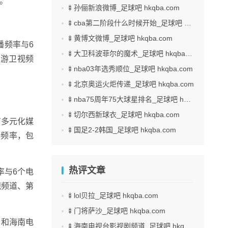
。
🍢孙俪新浪微博_足球吧 hkqba.com
🍢cba第二阶段什么时候开始_足球吧 hkqba.com
🍢黄博文微博_足球吧 hkqba.com
播频率与6
🍢大卫科波菲尔的魔术_足球吧 hkqba.com
旅游卫视频
🍢nba03年选秀顺位_足球吧 hkqba.com
🍢北京奥运火炬传递_足球吧 hkqba.com
🍢nba75周年75大球星排名_足球吧 hkqba.com
🍢切尔西新球衣_足球吧 hkqba.com
有多元化媒
🍢国足2-2韩国_足球吧 hkqba.com
播频率，包
热评文章
率与6个电
视频道、第
🍢lol贝拉_足球吧 hkqba.com
🍢门将萨沙_足球吧 hkqba.com
）和海南电
🍢海南电视台影视剧频道_足球吧 hkqba.com