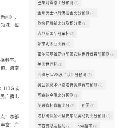
巴黎对雷恩比分预测
(2)
金州勇士vs丹佛掘金比分预测
(2)
南新闻》、
欧协杯最新比分及积分榜
(2)
同领域，每
吉尼斯国际冠军杯
(2)
邹市明职业比赛
(2)
密尔沃基雄鹿vs印第安纳步行者赛前预测
(2)
广播频率。
美国世界杯
(2)
频道、海南
西班牙队VS波兰队比分预测
(2)
奥兰多魔术vs夏洛特黄蜂赛前预测
(2)
称：HBG或
阿森纳今晚比分预测
(2)
人民广播电
英联赛杯赛程比分
孙雯
(2)
(2)
洛杉矶快船vs圣安东尼奥马刺比分预测
(2)
特点：总部
容丰富：广
巴西哥斯达黎加
nba赔率
(2)
(2)