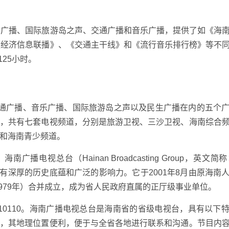
合广播、国际旅游岛之声、交通广播和音乐广播，提供了如《海
《经济信息联播》、《交通主干线》和《流行音乐排行榜》等不
125小时。
交通广播、音乐广播、国际旅游岛之声以及民生广播在内的五个
模，共有七套电视频道，分别是旅游卫视、三沙卫视、海南综合
和海南青少频道。
电视总台（Hainan Broadcasting Group，英文简
有深厚的历史底蕴和广泛的影响力。它于2001年8月由原海南
1979年）合并成立，成为省人民政府直属的正厅级事业单位。
6810110。海南广播电视总台是海南省的省级电视台，具有以下
构，其地理位置便利，便于与全省各地进行联系和沟通。节目内