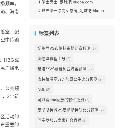
🍢骑士勇士_足球吧 hkqba.com
广播频率。
🍢世界第一漂亮女总统_足球吧 hkqba.com
频道、海南
演播室，配
标签列表
和空中传输
切尔西VS布伦特福德比赛预测
(2)
奥伦堡赛程比分
(2)
称：HBG或
人民广播电
赫塔菲VS塞维利亚阵容预测
(2)
底特律活塞vs芝加哥公牛比分预测
(2)
道、公共频
NBL
(2)
），2个新
可以看nba回放的软件免费
(2)
曼彻斯特城VS曼彻斯特联比分预测
(2)
地区活动的
巴塞罗那vs皇家社会直播
(2)
发布重要的