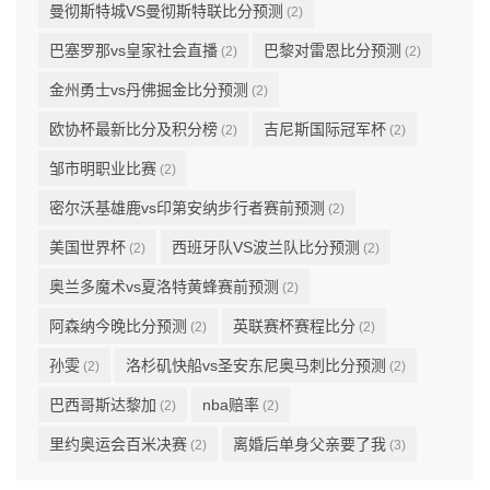
曼彻斯特城VS曼彻斯特联比分预测
(2)
巴塞罗那vs皇家社会直播
巴黎对雷恩比分预测
(2)
(2)
金州勇士vs丹佛掘金比分预测
(2)
欧协杯最新比分及积分榜
吉尼斯国际冠军杯
(2)
(2)
邹市明职业比赛
(2)
密尔沃基雄鹿vs印第安纳步行者赛前预测
(2)
美国世界杯
西班牙队VS波兰队比分预测
(2)
(2)
奥兰多魔术vs夏洛特黄蜂赛前预测
(2)
阿森纳今晚比分预测
英联赛杯赛程比分
(2)
(2)
孙雯
洛杉矶快船vs圣安东尼奥马刺比分预测
(2)
(2)
巴西哥斯达黎加
nba赔率
(2)
(2)
里约奥运会百米决赛
离婚后单身父亲要了我
(2)
(3)