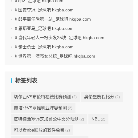
🍢cp2_足球吧 hkqba.com
🍢国安夺冠_足球吧 hkqba.com
🍢郎平离任后第一站_足球吧 hkqba.com
🍢恩耶亚马_足球吧 hkqba.com
🍢当代年轻人一根头发25块_足球吧 hkqba.com
🍢骑士勇士_足球吧 hkqba.com
🍢世界第一漂亮女总统_足球吧 hkqba.com
标签列表
切尔西VS布伦特福德比赛预测
奥伦堡赛程比分
(2)
(2)
赫塔菲VS塞维利亚阵容预测
(2)
底特律活塞vs芝加哥公牛比分预测
NBL
(2)
(2)
可以看nba回放的软件免费
(2)