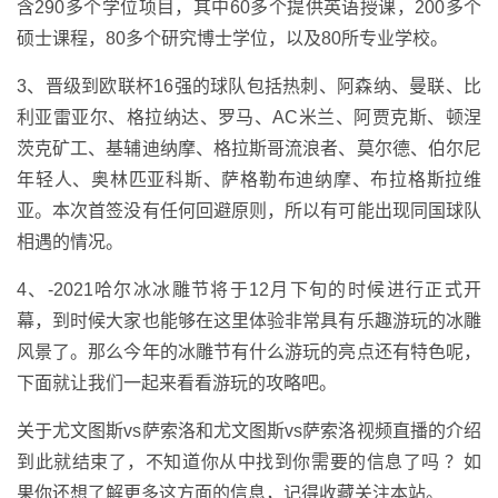
含290多个学位项目，其中60多个提供英语授课，200多个
硕士课程，80多个研究博士学位，以及80所专业学校。
3、晋级到欧联杯16强的球队包括热刺、阿森纳、曼联、比
利亚雷亚尔、格拉纳达、罗马、AC米兰、阿贾克斯、顿涅
茨克矿工、基辅迪纳摩、格拉斯哥流浪者、莫尔德、伯尔尼
年轻人、奥林匹亚科斯、萨格勒布迪纳摩、布拉格斯拉维
亚。本次首签没有任何回避原则，所以有可能出现同国球队
相遇的情况。
4、-2021哈尔冰冰雕节将于12月下旬的时候进行正式开
幕，到时候大家也能够在这里体验非常具有乐趣游玩的冰雕
风景了。那么今年的冰雕节有什么游玩的亮点还有特色呢，
下面就让我们一起来看看游玩的攻略吧。
关于尤文图斯vs萨索洛和尤文图斯vs萨索洛视频直播的介绍
到此就结束了，不知道你从中找到你需要的信息了吗 ？如
果你还想了解更多这方面的信息，记得收藏关注本站。