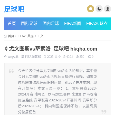
足球吧
首页
国际足球
国内足球
FIFA新闻
FIFA26球衣
首页
FIFA26数据
正文
🍢尤文图斯vs萨索洛_足球吧 hkqba.com
szcgw88
FIFA26数据
2025-11-04 15:49:34
350
0
今天给各位分享尤文图斯vs萨索洛的知识，其中也
会对尤文图斯vs萨索洛视频直播进行解释，如果能
碰巧解决你现在面临的问题，别忘了关注本站，现
在开始吧！本文目录一览： 1、意甲联赛2023-
2024开赛时间 2、罗马2021赛程,米兰到罗马攻略
旅游路线 意甲联赛2023-2024开赛时间 意甲积分
榜2023-2024： 科内利亚诺保持不败，以最高局
分位居榜首...