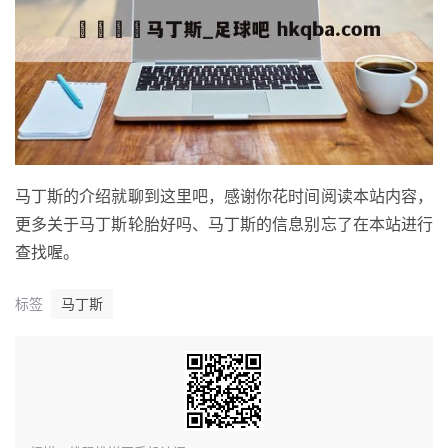
马丁斯的介绍就聊到这里吧，感谢你花时间阅读本站内容，
更多关于马丁斯轮胎好吗、马丁斯的信息别忘了在本站进行
查找喔。
标签
马丁斯