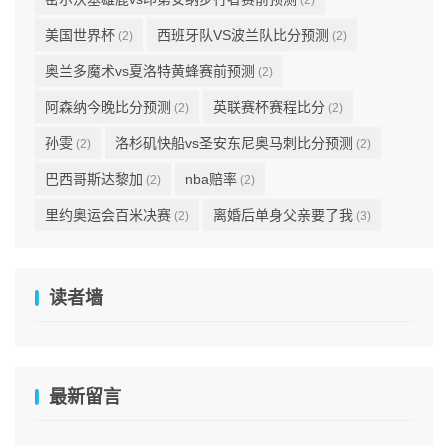
(2)
美国世界杯
西班牙队VS波兰队比分预测
(2)
(2)
奥兰多魔术vs夏洛特黄蜂赛前预测
(2)
阿森纳今晚比分预测
英联赛杯赛程比分
(2)
(2)
孙雯
洛杉矶快船vs圣安东尼奥马刺比分预测
(2)
(2)
巴西哥斯达黎加
nba赔率
(2)
(2)
里约奥运会百米决赛
离婚后单身父亲要了我
(2)
(3)
读者墙
最新留言