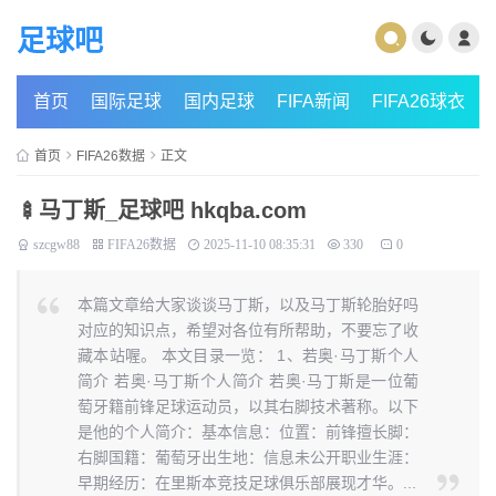
足球吧
首页
国际足球
国内足球
FIFA新闻
FIFA26球衣
首页
FIFA26数据
正文
🍢马丁斯_足球吧 hkqba.com
szcgw88
FIFA26数据
2025-11-10 08:35:31
330
0
本篇文章给大家谈谈马丁斯，以及马丁斯轮胎好吗
对应的知识点，希望对各位有所帮助，不要忘了收
藏本站喔。 本文目录一览： 1、若奥·马丁斯个人
简介 若奥·马丁斯个人简介 若奥·马丁斯是一位葡
萄牙籍前锋足球运动员，以其右脚技术著称。以下
是他的个人简介：基本信息：位置：前锋擅长脚：
右脚国籍：葡萄牙出生地：信息未公开职业生涯：
早期经历：在里斯本竞技足球俱乐部展现才华。...