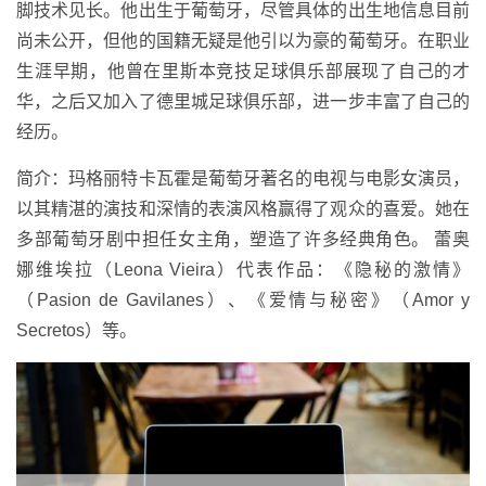
脚技术见长。他出生于葡萄牙，尽管具体的出生地信息目前
尚未公开，但他的国籍无疑是他引以为豪的葡萄牙。在职业
生涯早期，他曾在里斯本竞技足球俱乐部展现了自己的才
华，之后又加入了德里城足球俱乐部，进一步丰富了自己的
经历。
简介：玛格丽特卡瓦霍是葡萄牙著名的电视与电影女演员，
以其精湛的演技和深情的表演风格赢得了观众的喜爱。她在
多部葡萄牙剧中担任女主角，塑造了许多经典角色。 蕾奥
娜维埃拉（Leona Vieira）代表作品：《隐秘的激情》
（Pasion de Gavilanes）、《爱情与秘密》（Amor y
Secretos）等。