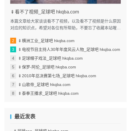
🍢看不了视频_足球吧 hkqba.com
本篇文章给大家谈谈看不了视频，以及看不了视频是什么原因
对应的知识点，希望对各位有所帮助，不要忘了收藏本站喔。
本文目录一览： 1、我手机...
🍢横洲工业_足球吧 hkqba.com
🍢电视节目主持人30年年度风云人物_足球吧 hkqba.com
🍢足球帽子戏法_足球吧 hkqba.com
🍢保罗-阿伦_足球吧 hkqba.com
🍢2010年总决赛第七场_足球吧 hkqba.com
🍢山歌帝_足球吧 hkqba.com
🍢泰拳王播求_足球吧 hkqba.com
最近发表