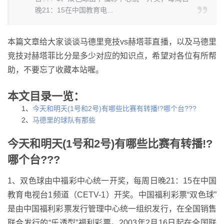
晚21：15在中国教育电...
本篇文章给大家谈谈马德里竞技vs赫塔菲直播，以及马德里
竞技对赫塔菲比分是多少对应的知识点，希望对各位有所帮
助，不要忘了收藏本站喔。
本文目录一览：
1、
今天和明天(1号和2号)有哪些比赛有转播!?哪个台???
2、
马德里的球队有那些
今天和明天(1号和2号)有哪些比赛有转播!?
哪个台???
1、双色球由中福彩中心统一开奖，每周日晚21：15在中国
教育电视台1频道（CETV-1）开奖。中国福利彩票“双色球”
是由中国福利彩票发行管理中心统一组织发行，在全国销售
联合发行的“乐透型”福利彩票。2003年2月16日起在全国联