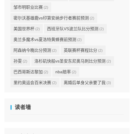
邹市明职业比赛
(2)
密尔沃基雄鹿vs印第安纳步行者赛前预测
(2)
美国世界杯
西班牙队VS波兰队比分预测
(2)
(2)
奥兰多魔术vs夏洛特黄蜂赛前预测
(2)
阿森纳今晚比分预测
英联赛杯赛程比分
(2)
(2)
孙雯
洛杉矶快船vs圣安东尼奥马刺比分预测
(2)
(2)
巴西哥斯达黎加
nba赔率
(2)
(2)
里约奥运会百米决赛
离婚后单身父亲要了我
(2)
(3)
读者墙