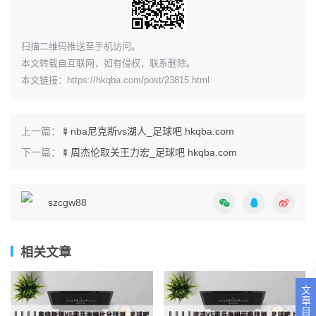
​扫描二维码推送至手机访问。
本文转载自互联网，如有侵权，联系删除。
本文链接：
https://hkqba.com/post/23815.html
上一篇：
🍢nba尼克斯vs湖人_足球吧 hkqba.com
下一篇：
🍢周杰伦取关王力宏_足球吧 hkqba.com
szcgw88
相关文章
文
章
目