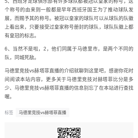
5、西班牙足球俱乐部有许多球队都被冠以皇家的称号，这
个称号的由来则一般都是早年西班牙国王为了推动球队发
展，而赐予其的称号。被冠以皇家的球队可以从球队的队徽
上看出来，只要接受过皇家称号册封的球队，球队队徽上都
有皇冠的标志。
6、当然不是啦，2，他们同属于马德里市，是两个不同的
队，同城死敌。
马德里竞技vs赫塔菲直播的介绍就聊到这里吧，感谢你花时
间阅读本站内容，更多关于马德里竞技对赫塔菲比分是多
少、马德里竞技vs赫塔菲直播的信息别忘了在本站进行查找
喔。
标签
马德里竞技vs赫塔菲直播